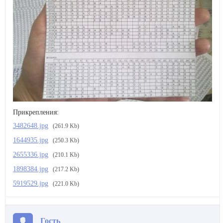
Прикрепления:
3482648.jpg
(261.9 Kb)
·
1644935.jpg
(250.3 Kb)
·
2655336.jpg
(210.1 Kb)
·
1898384.jpg
(217.2 Kb)
·
5919529.jpg
(221.0 Kb)
Гость