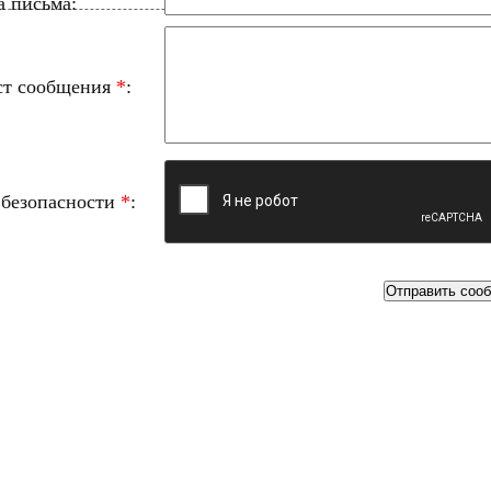
а письма:
ст сообщения
*
:
 безопасности
*
: