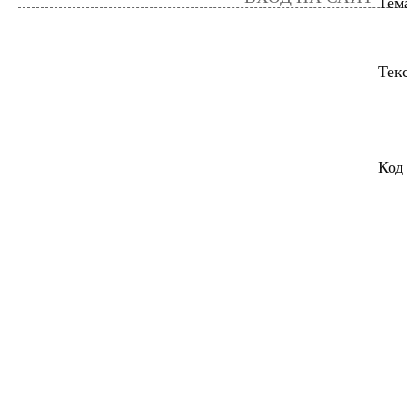
Тем
Тек
Код