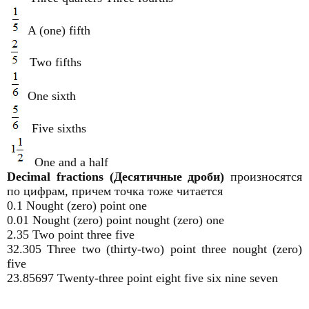
A (one) fifth
Two fifths
One sixth
Five sixths
One and a half
Decimal fractions (Десятичные дроби)
произносятся
по цифрам, причем точка тоже читается
0.1 Nought (zero) point one
0.01 Nought (zero) point nought (zero) one
2.35 Two point three five
32.305 Three two (thirty-two) point three nought (zero)
five
23.85697 Twenty-three point eight five six nine seven