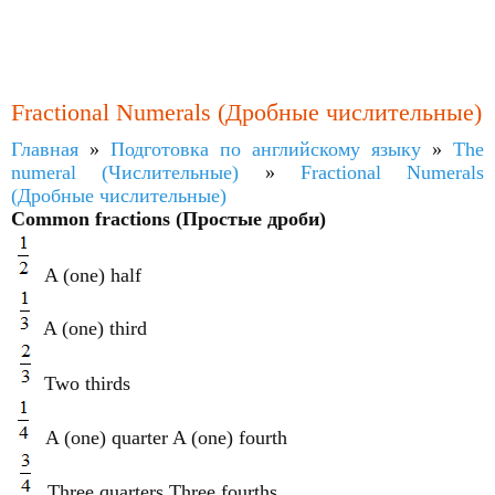
Fractional Numerals (Дробные числительные)
Главная
»
Подготовка по английскому языку
»
The
numeral (Числительные)
»
Fractional Numerals
(Дробные числительные)
Сommon fractions (Простые дроби)
A (one) half
A (one) third
Two thirds
A (one) quarter A (one) fourth
Three quarters Three fourths