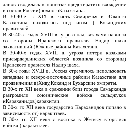
ханов сводилась к попытке предотвратить вхождение
в состав России) южногоКазахстана.
В 30-40-е гг. XIX в. часть Семиречья и Южного
Казахстана находилась под игом ) Кокандских
правителей.
В 30-40-х годах ХVIII в. угроза над казахами нависла
со стороны Иранского правителя Надир шаха
захвативший )Южные районы Казахстана.
В 30-40-х годах ХVIII в. угроза потери казахами
присырдарьинских областей возникла со стороны)
Иранского правителя Надир шаха.
В 30-е годы ХVШ в. Россия стремилось использовать
западные и северо-восточные районы Казахстана для
продвижения в)Хиву,Коканд и Бухарские эмираты.
В 30-х гг. XII века в сражении близ города Самарканда
разгромили союзнические войска сельджуков
иКараханидов)каракитаи.
В 30-х гг. XII века государство Караханидов попало в
зависимость от) каракитаев.
В 30-х гг. XII века с востока в Жетысу вторглись
войска ) каракитаев.