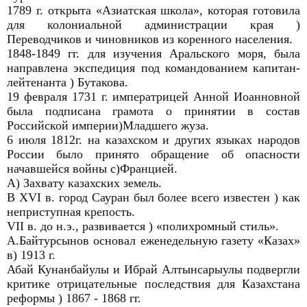
1789 г. открыта «Азиатская школа», которая готовила
для колониальной администрации края )
Переводчиков и чиновников из коренного населения.
1848-1849 гг. для изучения Аральского моря, была
направлена экспедиция под командованием капитан-
лейтенанта ) Бутакова.
19 февраля 1731 г. императрицей Анной Иоанновной
была подписана грамота о принятии в состав
Российской империи)Младшего жуза.
6 июля 1812г. на казахском и других языках народов
России было принято обращение об опасности
начавшейся войны с)Францией.
A) Захвату казахских земель.
B XVI в. город Сауран был более всего известен ) как
неприступная крепость.
VII в. до н.э., развивается ) «полихромный стиль».
А.Байтурсынов основал еженедельную газету «Казах»
в) 1913 г.
Абай Кунанбайулы и Ибрай Алтынсарыулы подвергли
критике отрицательные последствия для Казахстана
реформы ) 1867 - 1868 гг.