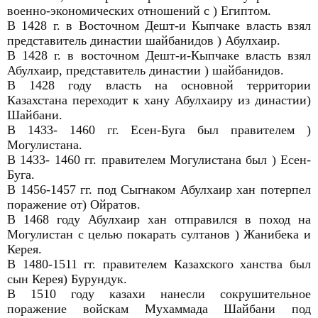
военно-экономических отношений с ) Египтом.
В 1428 г. в Восточном Дешт-и Кыпчаке власть взял
представитель династии шайбанидов ) Абулхаир.
В 1428 г. в восточном Дешт-и-Кыпчаке власть взял
Абулхаир, представитель династии ) шайбанидов.
В 1428 году власть на основной территории
Казахстана переходит к хану Абулхаиру из династии)
Шайбани.
В 1433- 1460 гг. Есен-Буга был правителем )
Могулистана.
В 1433- 1460 гг. правителем Могулистана был ) Есен-
Буга.
В 1456-1457 гг. под Сыгнаком Абулхаир хан потерпел
поражение от) Ойратов.
В 1468 году Абулхаир хан отправился в поход на
Могулистан с целью покарать султанов ) Жанибека и
Керея.
В 1480-1511 гг. правителем Казахского ханства был
сын Керея) Бурундук.
В 1510 году казахи нанесли сокрушительное
поражение войскам Мухаммада Шайбани под