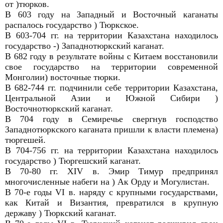
от )тюрков.
В 603 году на Западный и Восточный каганаты
распалось государство ) Тюркское.
В 603-704 гг. на территории Казахстана находилось
государство -) Западнотюркский каганат.
В 682 году в результате войны с Китаем восстановили
свое государство на территории современной
Монголии) восточные тюрки.
В 682-744 гг. подчинили себе территории Казахстана,
Центральной Азии и Южной Сибири )
Восточнотюркский каганат.
В 704 году в Семиречье свергнув господство
Западнотюркского каганата пришли к власти племена)
тюргешей.
В 704-756 гг. на территории Казахстана находилось
государство ) Тюргешский каганат.
В 70-80 гг. XIV в. Эмир Тимур предпринял
многочисленные набеги на ) Ак Орду и Могулистан.
В 70-е годы VI в. наряду с крупными государствами,
как Китай и Византия, превратился в крупную
державу ) Тюркский каганат.