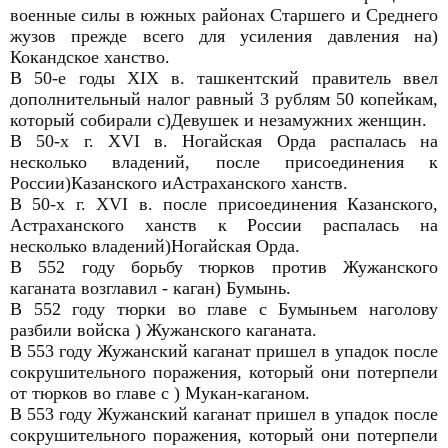
военные силы в южных районах Старшего и Среднего
жузов прежде всего для усиления давления на)
Кокандское ханство.
В 50-е годы ХIХ в. ташкентский правитель ввел
дополнительный налог равный 3 рублям 50 копейкам,
который собирали с)Девушек и незамужних женщин.
В 50-х г. XVI в. Ногайская Орда распалась на
несколько владений, после присоединения к
России)Казанского иАстраханского ханств.
В 50-х г. XVI в. после присоединения Казанского,
Астраханского ханств к России распалась на
несколько владений)Ногайская Орда.
В 552 году борьбу тюрков против Жужанского
каганата возглавил - каган) Бумынь.
В 552 году тюрки во главе с Бумыньем наголову
разбили войска ) Жужанского каганата.
В 553 году Жужанский каганат пришел в упадок после
сокрушительного поражения, который они потерпели
от тюрков во главе с ) Мукан-каганом.
В 553 году Жужанский каганат пришел в упадок после
сокрушительного поражения, который они потерпели