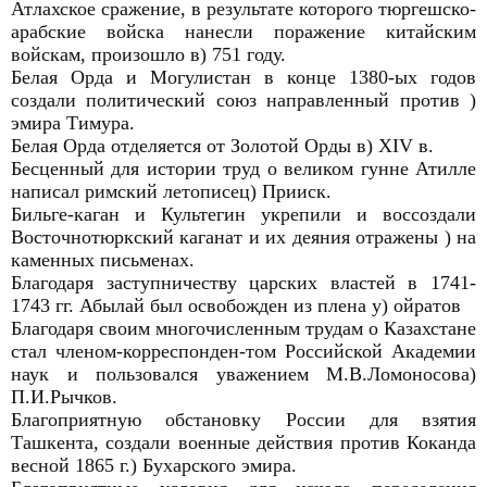
Атлахское сражение, в результате которого тюргешско-
арабские войска нанесли поражение китайским
войскам, произошло в) 751 году.
Белая Орда и Могулистан в конце 1380-ых годов
создали политический союз направленный против )
эмира Тимура.
Белая Орда отделяется от Золотой Орды в) XIV в.
Бесценный для истории труд о великом гунне Атилле
написал римский летописец) Прииск.
Бильге-каган и Культегин укрепили и воссоздали
Восточнотюркский каганат и их деяния отражены ) на
каменных письменах.
Благодаря заступничеству царских властей в 1741-
1743 гг. Абылай был освобожден из плена у) ойратов
Благодаря своим многочисленным трудам о Казахстане
стал членом-корреспонден-том Российской Академии
наук и пользовался уважением М.В.Ломоносова)
П.И.Рычков.
Благоприятную обстановку России для взятия
Ташкента, создали военные действия против Коканда
весной 1865 г.) Бухарского эмира.