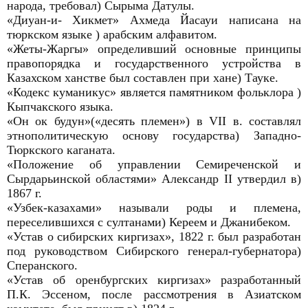
народа, требовал) Сырыма Датулы.
«Диуан-и- Хикмет» Ахмеда Йасауи написана на
тюркском языке ) арабским алфавитом.
«Жеты-Жаргы» определивший основные принципы
правопорядка и государственного устройства в
Казахском ханстве был составлен при хане) Тауке.
«Кодекс куманикус» является памятником фольклора )
Кыпчакского языка.
«Он ок будун»(«десять племен») в VII в. составлял
этнополитическую основу государства) Западно-
Тюркского каганата.
«Положение об управлении Семиреченской и
Сырдарьинской областями» Александр II утвердил в)
1867 г.
«Узбек-казахами» называли роды и племена,
переселившихся с султанами) Кереем и Джанибеком.
«Устав о сибирских киргизах», 1822 г. был разработан
под руководством Сибирского генерал-губернатора)
Сперанского.
«Устав об оренбургских киргизах» разработанный
П.К. Эссеном, после рассмотрения в Азиатском