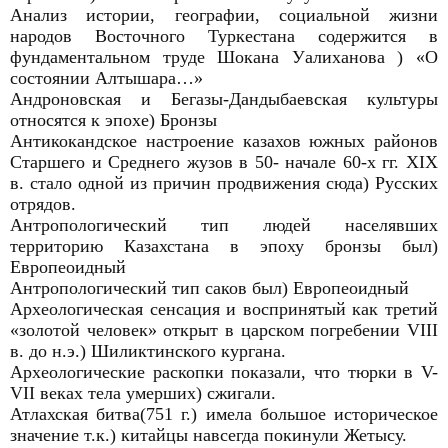
Анализ истории, географии, социальной жизни
народов Восточного Туркестана содержится в
фундаментальном труде Шокана Уалиханова ) «О
состоянии Алтышара…»
Андроновская и Бегазы-Дандыбаевская культуры
относятся к эпохе) Бронзы
Антикокандское настроение казахов южных районов
Старшего и Среднего жузов в 50- начале 60-х гг. XIX
в. стало одной из причин продвижения сюда) Русских
отрядов.
Антропологический тип людей населявших
территорию Казахстана в эпоху бронзы был)
Европеоидный
Антропологический тип саков был) Европеоидный
Археологическая сенсация и воспринятый как третий
«золотой человек» открыт в царском погребении VIII
в. до н.э.) Шиликтинского кургана.
Археологические раскопки показали, что тюрки в V-
VII веках тела умерших) сжигали.
Атлахская битва(751 г.) имела большое историческое
значение т.к.) китайцы навсегда покинули Жетысу.