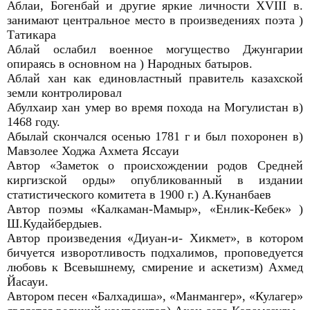
Аблаи, Богенбай и другие яркие личности XVIII в.
занимают центральное место в произведениях поэта )
Татикара
Аблай ослабил военное могущество Джунгарии
опираясь в основном на ) Народных батыров.
Аблай хан как единовластный правитель казахской
земли контролировал
Абулхаир хан умер во время похода на Могулистан в)
1468 году.
Абылай скончался осенью 1781 г и был похоронен в)
Мавзолее Ходжа Ахмета Яссауи
Автор «Заметок о происхождении родов Средней
киргизской орды» опубликованный в издании
статистического комитета в 1900 г.) А.Кунанбаев
Автор поэмы «Калкаман-Мамыр», «Енлик-Кебек» )
Ш.Кудайбердыев.
Автор произведения «Диуан-и- Хикмет», в котором
бичуется изворотливость подхалимов, проповедуется
любовь к Всевышнему, смирение и аскетизм) Ахмед
Йасауи.
Автором песен «Балхадиша», «Манмангер», «Кулагер»