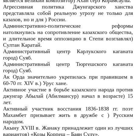
является великий композитор) Ахан серэ Корамсаулы.
Агрессивная политика Джунгарского ханства
представляла собой реальную угрозу не только для
казахов, но и для ) России.
Административно-политические реформы
натолкнулись на сопротивление казахского общества,
и длительное время оппозицию в Степи возглавлял)
Султан Каратай.
Административный центр Карлукского каганата
город) Суяб.
Административный центр Тюргешского каганата
город) Суяб.
Ак Орда значительно укрепилась при правившем в
60-70 гг. XIV в.) Урус хане.
Активное участие в борьбе казахского народа против
джунгар Абылай (Абилмансур) начал в возрасте) 15
лет.
Активный участник восстания 1836-1838 гг. поэт
Махамбет призывает жить в дружбе с ) Русским
народом.
Акыну XVIII в. Жанаку принадлежит один из лучших
вариантов) «Козы Корпеш – Баян Сулу».