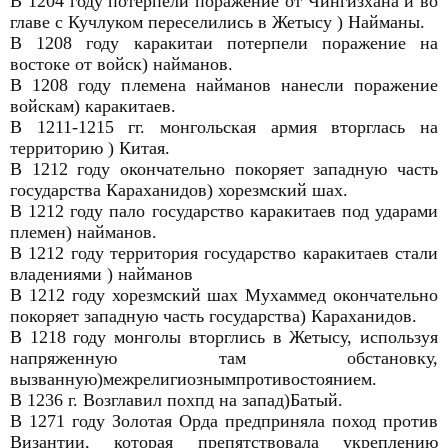
В 1204 году потерпели поражение от Чингизхана и во
главе с Кучлуком переселились в Жетысу ) Найманы.
В 1208 году каракитаи потерпели поражение на
востоке от войск) найманов.
В 1208 году племена найманов нанесли поражение
войскам) каракитаев.
В 1211-1215 гг. монгольская армия вторглась на
территорию ) Китая.
В 1212 году окончательно покоряет западную часть
государства Караханидов) хорезмский шах.
В 1212 году пало государство каракитаев под ударами
племен) найманов.
В 1212 году территория государство каракитаев стали
владениями ) найманов
В 1212 году хорезмский шах Мухаммед окончательно
покоряет западную часть государства) Караханидов.
В 1218 году монголы вторглись в Жетысу, используя
напряженную там обстановку,
вызванную)межрелигиознымпротивостоянием.
В 1236 г. Возглавил похпд на запад)Батый.
В 1271 году Золотая Орда предприняла поход против
Византии, которая препятствовала укреплению