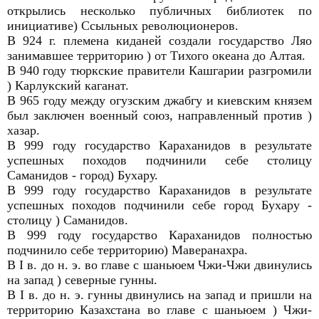
открылись несколько публичных библиотек по
инициативе) Ссыльных революционеров.
В 924 г. племена киданей создали государство Ляо
занимавшее территорию ) от Тихого океана до Алтая.
В 940 году тюркские правители Кашгарии разгромили
) Карлукский каганат.
В 965 году между огузским джабгу и киевским князем
был заключен военный союз, направленный против )
хазар.
В 999 году государство Караханидов в результате
успешных походов подчинили себе столицу
Саманидов - город) Бухару.
В 999 году государство Караханидов в результате
успешных походов подчинили себе город Бухару -
столицу ) Саманидов.
В 999 году государство Караханидов полностью
подчинило себе территорию) Маверанахра.
В I в. до н. э. во главе с шаньюем Чжи-Чжи двинулись
на запад ) северные гунны.
В I в. до н. э. гунны двинулись на запад и пришли на
территорию Казахстана во главе с шаньюем ) Чжи-