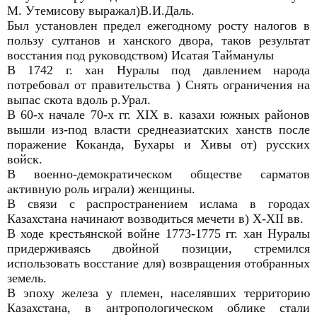
М. Утемисову выражал)В.И.Даль.
Был установлен предел ежегодному росту налогов в
пользу султанов и ханского двора, таков результат
восстания под руководством) Исатая Тайманулы
В 1742 г. хан Нуралы под давлением народа
потребовал от правительства ) Снять ограничения на
выпас скота вдоль р.Урал.
В 60-х начале 70-х гг. XIX в. казахи южных районов
вышли из-под власти среднеазиатских ханств после
поражение Коканда, Бухары и Хивы от) русских
войск.
В военно-демократическом обществе сарматов
активную роль играли) женщины.
В связи с распространением ислама в городах
Казахстана начинают возводиться мечети в) X-XII вв.
В ходе крестьянской войне 1773-1775 гг. хан Нуралы
придерживаясь двойной позиции, стремился
использовать восстание для) возвращения отобранных
земель.
В эпоху железа у племен, населявших территорию
Казахстана, в антропологическом облике стали