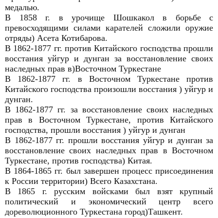
медалью.
В 1858 г. в урочище Шошкакол в борьбе с
превосходящими силами карателей сложили оружие
отряды) Асета Котибарова.
В 1862-1877 гг. против Китайского господства прошли
восстания уйгур и дунган за восстановление своих
наследных прав в)Восточном Туркестане
В 1862-1877 гг. в Восточном Туркестане против
Китайского господства произошли восстания ) уйгур и
дунган.
В 1862-1877 гг. за восстановление своих наследных
прав в Восточном Туркестане, против Китайского
господства, прошли восстания ) уйгур и дунган
В 1862-1877 гг. прошли восстания уйгур и дунган за
восстановление своих наследных прав в Восточном
Туркестане, против господства) Китая.
В 1864-1865 гг. был завершен процесс присоединения
к России территории) Всего Казахстана.
В 1865 г. русским войсками был взят крупный
политический и экономический центр всего
дореволюционного Туркестана город)Ташкент.