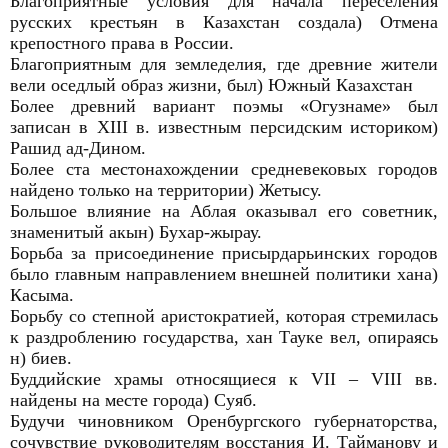
Благоприятные условия для начала переселения
русских крестьян в Казахстан создала) Отмена
крепостного права в России.
Благоприятным для земледелия, где древние жители
вели оседлый образ жизни, был) Южный Казахстан
Более древний вариант поэмы «Огузнаме» был
записан в XIII в. известным персидским историком)
Рашид ад-Дином.
Более ста местонахождении средневековых городов
найдено только на территории) Жетысу.
Большое влияние на Аблая оказывал его советник,
знаменитый акын) Бухар-жырау.
Борьба за присоединение присырдарьинских городов
было главным направлением внешней политики хана)
Касыма.
Борьбу со степной аристократией, которая стремилась
к раздроблению государства, хан Тауке вел, опираясь
н) биев.
Буддийские храмы относящиеся к VII – VIII вв.
найдены на месте города) Суяб.
Будучи чиновником Оренбургского губернаторства,
сочувствие руководителям восстания И. Тайманову и