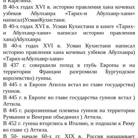
и Карелина.
В 40-х годах XVI в. историю правления хана кочевых
узбеков Абулхаира «Тарих-и Абулхаир-хани»
написал)УсманКухистани.
В 40-х годах XVI в. Усман Кухистани в книге «Тарих-
и Абулхаир-хани» написал историю правления
хана)Абулхаира
В 40-х годах XVI в. Усман Кухистани написал
историю правления хана кочевых узбеков Абулхаира)
«Тарих-иАбулхаир-хани»
В 437 г. совершили поход в глубь Европы и на
территории Франции разгромили Бургундское
королевство) гунны.
В 445 г. в Европе Атилла встал во главе государства)
гуннов.
В 445 г. в Европе во главе государства гуннов встал )
Аттила.
В 445 г. разрозненные племена гуннов на территории
Румынии и Венгрии объединил ) Аттила.
В 452 г. гунны вторглись в Италию, и подошли к Риму
во главе с) Аттила.
В 50- начале 60-х гг. XIX в. Россия наращивает