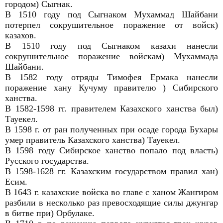
городом) Сыгнак.
В 1510 году под Сыгнаком Мухаммад Шайбани
потерпел сокрушительное поражение от войск)
казахов.
В 1510 году под Сыгнаком казахи нанесли
сокрушительное поражение войскам) Мухаммада
Шайбани.
В 1582 году отряды Тимофея Ермака нанесли
поражение хану Кучуму правителю ) Сибирского
ханства.
В 1582-1598 гг. правителем Казахского ханства был)
Тауекел.
В 1598 г. от ран полученных при осаде города Бухары
умер правитель Казахского ханства) Тауекел.
В 1598 году Сибирское ханство попало под власть)
Русского государства.
В 1598-1628 гг. Казахским государством правил хан)
Есим.
В 1643 г. казахские войска во главе с ханом Жангиром
разбили в несколько раз превосходящие силы джунгар
в битве при) Орбулаке.