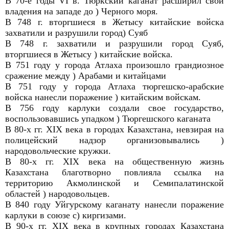
В 70-е годы VI в. Тюркский каганат расширил свои
владения на западе до ) Черного моря.
В 748 г. вторгшиеся в Жетысу китайские войска
захватили и разрушили город) Суяб
В 748 г. захватили и разрушили город Суяб,
вторгшиеся в Жетысу ) китайские войска.
В 751 году у города Атлаха произошло грандиозное
сражение между ) Арабами и китайцами
В 751 году у города Атлаха тюргешско-арабские
войска нанесли поражение ) китайским войскам.
В 756 году карлуки создали свое государство,
воспользовавшись упадком ) Тюргешского каганата
В 80-х гг. XIX века в городах Казахстана, невзирая на
полицейский надзор организовывались )
народовольческие кружки.
В 80-х гг. XIX века на общественную жизнь
Казахстана благотворно повлияла ссылка на
территорию Акмолинской и Семипалатинской
областей ) народовольцев.
В 840 году Уйгурскому каганату нанесли поражение
карлуки в союзе с) киргизами.
В 90-х гг. XIX века в крупных городах Казахстана