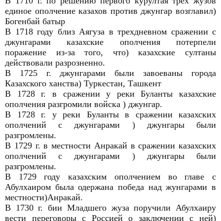
В 1710 г. по решению первого курултая трех жузов
единое ополчение казахов против джунгар возглавил)
Богенбай батыр
В 1718 году близ Аягуза в трехдневном сражении с
джунгарами казахские ополчения потерпели
поражение из-за того, что) казахские султаны
действовали разрозненно.
В 1725 г. джунгарами были завоеваны города
Казахского ханства) Туркестан, Ташкент
В 1728 г. в сражении у реки Буланты казахские
ополчения разгромили войска ) джунгар.
В 1728 г. у реки Буланты в сражении казахских
ополчений с джунгарами ) джунгары были
разгромлены.
В 1729 г. в местности Анракай в сражении казахских
ополчений с джунгарами ) джунгары были
разгромлены.
В 1729 году казахским ополчением во главе с
Абулхаиром была одержана победа над жунгарами в
местности)Анракай.
В 1730 г. бии Младшего жуза поручили Абулхаиру
вести переговоры с Россией о заключении с ней)