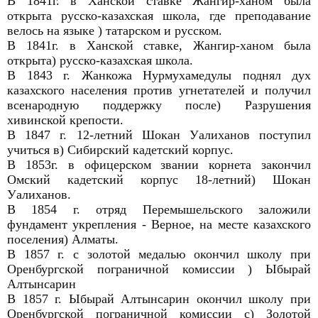
В 1841г. в Ханской ставке Жангир-ханом была
открыта русско-казахская школа, где преподавание
велось на языке ) татарском и русском.
В 1841г. в Ханской ставке, Жангир-ханом была
открыта) русско-казахская школа.
В 1843 г. Жанкожа Нурмухамедулы поднял дух
казахского населения против угнетателей и получил
всенародную поддержку после) Разрушения
хивинской крепости.
В 1847 г. 12-летний Шокан Уалиханов поступил
учиться в) Сибирский кадетский корпус.
В 1853г. в офицерском звании корнета закончил
Омский кадетский корпус 18-летний) Шокан
Уалиханов.
В 1854 г. отряд Перемышельского заложили
фундамент укрепления - Верное, на месте казахского
поселения) Алматы.
В 1857 г. с золотой медалью окончил школу при
Оренбургской пограничной комиссии ) Ыбырай
Алтынсарин
В 1857 г. Ыбырай Алтынсарин окончил школу при
Оренбургской пограничной комиссии с) Золотой