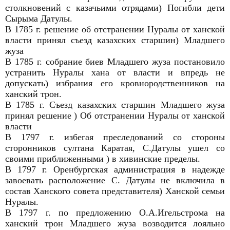
столкновений с казачьими отрядами) Погибли дети
Сырыма Датулы.
В 1785 г. решение об отстранении Нуралы от ханской
власти принял съезд казахских старшин) Младшего
жуза
В 1785 г. собрание биев Младшего жуза постановило
устранить Нуралы хана от власти и впредь не
допускать) избрания его кровнородственников на
ханский трон.
В 1785 г. Съезд казахских старшин Младшего жуза
принял решение ) Об отстранении Нуралы от ханской
власти
В 1797 г. избегая преследований со стороны
сторонников султана Каратая, С.Датулы ушел со
своими приближенными ) в хивинские пределы.
В 1797 г. Оренбургская администрация в надежде
завоевать расположение С. Датулы не включила в
состав Ханского совета представителя) Ханской семьи
Нуралы.
В 1797 г. по предложению О.А.Игельстрома на
ханский трон Младшего жуза возводится лояльно