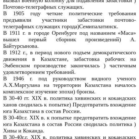
вызвал военную колонну для подавления забастовки )
Почтово-телеграфных служащих.
В 1905 году четкие политические требования
предъявили участники забастовки почтово-
телеграфных служащих города)Семипалатинск.
В 1911 г. в городе Оренбурге под названием «Маса»
вышел первый сборник произведений) А.
Байтурсынова.
В 1912 г., в период нового подъем демократического
движения в Казахстане, забастовка рабочих на
Эмбенском производстве закончилась ) частичным
удовлетворением требований.
В 1946 г. под руководством видного ученого
А.Х.Маргулана на территории Казахстана началось
комплексное изучение эпохи) бронзы.
В 30-40 гг. ХIХ в. политика хивинских и кокандских
ханов сводилась к попытке) Предотвратить вхождение
юга Казахстана в состав России.
В 30-40г.г. ХIХ в. к попытке предотвратить вхождение
юга Казахстана в состав России сводилась политика )
Хивы и Коканда.
В 30-40г.г. ХIХ в. политика хивинских и кокандских