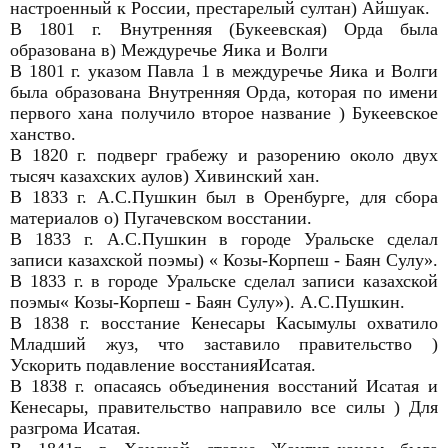
настроенный к России, престарелый султан) Айшуак.
В 1801 г. Внутренняя (Букеевская) Орда была
образована в) Междуречье Яика и Волги
В 1801 г. указом Павла 1 в междуречье Яика и Волги
была образована Внутренняя Орда, которая по имени
первого хана получило второе название ) Букеевское
ханство.
В 1820 г. подверг грабежу и разорению около двух
тысяч казахских аулов) Хивинский хан.
В 1833 г. А.С.Пушкин был в Оренбурге, для сбора
материалов о) Пугачевском восстании.
В 1833 г. А.С.Пушкин в городе Уральске сделал
записи казахской поэмы) « Козы-Корпеш - Баян Сулу».
В 1833 г. в городе Уральске сделал записи казахской
поэмы« Козы-Корпеш - Баян Сулу»). А.С.Пушкин.
В 1838 г. восстание Кенесары Касымулы охватило
Младший жуз, что заставило правительство )
Ускорить подавление восстанияИсатая.
В 1838 г. опасаясь объединения восстаний Исатая и
Кенесары, правительство направило все силы ) Для
разгрома Исатая.