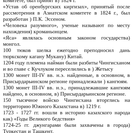
комитете, был принят в) 1824 г.
«Устав об оренбургских киргизах», принятый после
рассмотрения в Азиатском комитете в 1824 г., был
разработан ) П.К. Эссеном.
«Человека разумного», ученые называют по месту
нахождения) кроманьонцем.
«Яса» являлась основным законом государства)
монгол.
100 тюков шелка ежегодно преподносил дань
тюркскому кагану Мукану) Китай.
1204 году племена найман были разбиты Чингисханом
и во главе с Кучлуком переселились в ) Жетысу
1300 монет III-IV вв. н.э. найденные, в основном, в
Присырдарьинском регионе принадлежали ) кангюям.
1300 монет III-IV вв. н.э., принадлежавшие кангюям
найдено, в основном, в) Присырдарьинском регионе.
150 тысячное войско Чингисхана вторглись на
территорию Южного Казахстана в) 1219 г.
1723 - 1727 гг. вошли в историю казахского народа
как) «Годы Великого бедствия»
1724-25 гг. джунгарами были захвачены в города)
Туркестан и Ташкент.