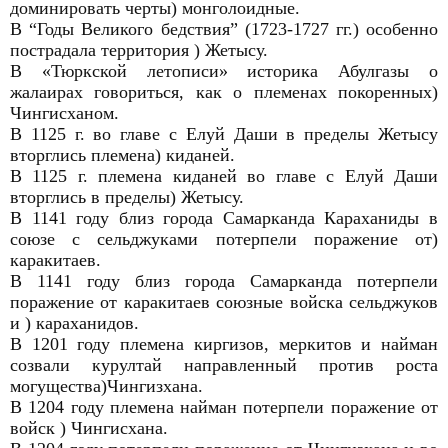
доминировать черты) монголоидные.
В “Годы Великого бедствия” (1723-1727 гг.) особенно
пострадала территория ) Жетысу.
В «Тюркской летописи» историка Абулгазы о
жалаирах говориться, как о племенах покоренных)
Чингисханом.
В 1125 г. во главе с Елуй Даши в пределы Жетысу
вторглись племена) киданей.
В 1125 г. племена киданей во главе с Елуй Даши
вторглись в пределы) Жетысу.
В 1141 году близ города Самарканда Караханиды в
союзе с сельджуками потерпели поражение от)
каракитаев.
В 1141 году близ города Самарканда потерпели
поражение от каракитаев союзные войска сельджуков
и ) караханидов.
В 1201 году племена киргизов, меркитов и найман
созвали курултай направленный против роста
могущества)Чингизхана.
В 1204 году племена найман потерпели поражение от
войск ) Чингисхана.