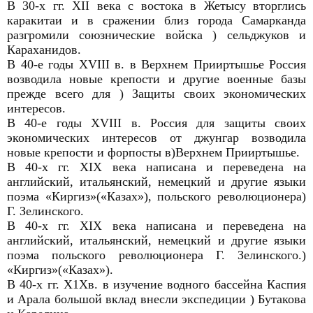
В 30-х гг. XII века с востока в Жетысу вторглись
каракитаи и в сражении близ города Самарканда
разгромили союзнические войска ) сельджуков и
Караханидов.
В 40-е годы XVIII в. в Верхнем Прииртышье Россия
возводила новые крепости и другие военные базы
прежде всего для ) Защиты своих экономических
интересов.
В 40-е годы XVIII в. Россия для защиты своих
экономических интересов от джунгар возводила
новые крепости и форпосты в)Верхнем Прииртышье.
В 40-х гг. XIX века написана и переведена на
английский, итальянский, немецкий и другие языки
поэма «Киргиз»(«Казах»), польского революционера)
Г. Зелинского.
В 40-х гг. XIX века написана и переведена на
английский, итальянский, немецкий и другие языки
поэма польского революционера Г. Зелинского.)
«Киргиз»(«Казах»).
В 40-х гг. Х1Хв. в изучение водного бассейна Каспия
и Арала большой вклад внесли экспедиции ) Бутакова