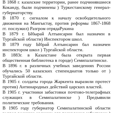
В 1868 г. казахские территории, ранее подчинявшиеся
Коканду, были подчинены ) Туркестанскому генерал-
губернаторству.
В 1870 г. сигналом к началу освободительного
движения на Мангыстау, против реформы 1867-1868
гг. послужил) Разгром отрядаРукина
В 1879 г. Ыбырай Алтынсарин был назначен в
Тургайской области) Инспектором школ.
В 1879 году Ыбрай Алтынсарин бал назначен
инспектором школ ) Тургайской области.
В 1883г. в Казахстане была открыта первая
общественная библиотека в городе) Семипалатинске.
В 1896 г. в различных учебных заведениях России
обучались 50 казахских стипендиатов только от )
Тургайской области.
В 1905 г. солдаты города Жаркента выразили протест
против) Антинародных действий царских властей.
В 1905 г. участники забастовки почтово-телеграфных
служащих в Семипалатинске ) Предъявили
политические требования.
В 1905 году губернатор Семипалатинской области