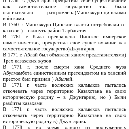
В 1758 гг. Джунгария прекратила свое существование
как самостоятельное государство т.к. была
окончательно разгромлена)Маньчжуро-цинскими
войсками.
В 1760 г. Маньчжуро-Цинские власти потребовали от
казахов ) Покинуть район Тарбагатая.
В 1761 г. была превращена Цинское имперское
наместничество, прекратила свое существование как
самостоятельное государство)Джунгария.
В 1771 г. Аблай был объявлен ханом представителями)
Трех казахских жузов
В 1771 г. после смерти хана Среднего жуза
Абулмамбета единственным претендентом на ханский
престол был признан ) Абылай.
В 1771 г. часть волжских калмыков пытались
откочевать через территорию Казахстана на свою
историческую родину – в Джунгарию, но ) Были
разбиты казахами
В 1771 г. часть волжских калмыков пытались
откочевать через территорию Казахстана на свою
историческую родину в) Джунгарию.
В 1778 г. во время одного из вооруженных