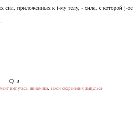
 сил, приложенных к i-му телу, - сила, с которой j-ое
.
0
мент импульса
,
динамика
,
закон сохранения импульса