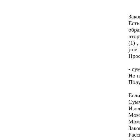
Зако
Есть
обра
втор
(1) 
j-ое
Прос
- су
Но п
Пол
Если
Сумм
Изол
Моме
Моме
Зако
Расс