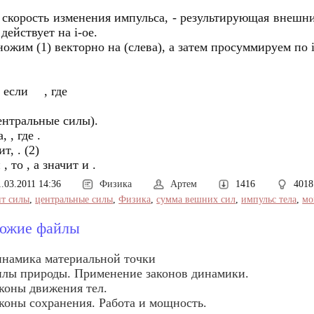
- скорость изменения импульса, - результирующая внешних
 действует на i-ое.
ожим (1) векторно на (слева), а затем просуммируем по i
, если , где
центральные силы).
, , где .
т, . (2)
, то , а значит и .
1.03.2011 14:36
Физика
Артем
1416
4018
т силы
,
центральные силы
,
Физика
,
сумма вешних сил
,
импульс тела
,
мо
ожие файлы
намика материальной точки
лы природы. Применение законов динамики.
коны движения тел.
коны сохранения. Работа и мощность.