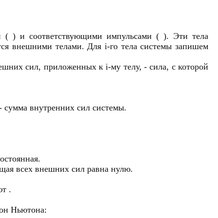
 ( ) и соответствующими импульсами ( ). Эти тела
тся внешними телами. Для i-го тела системы запишем
ешних сил, приложенных к i-му телу, - сила, с которой
- сумма внутренних сил системы.
остоянная.
ющая всех внешних сил равна нулю.
т .
кон Ньютона: