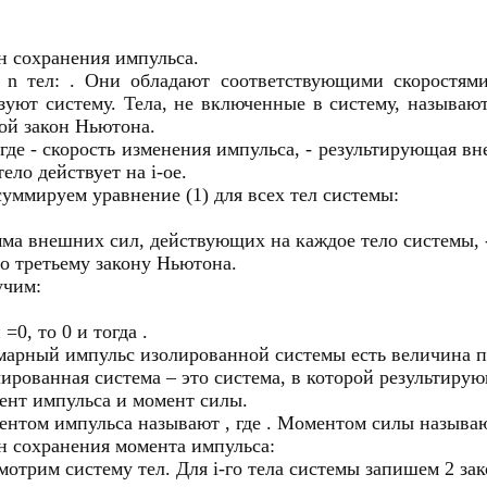
н сохранения импульса.
 n тел: . Они обладают соответствующими скоростями
зуют систему. Тела, не включенные в систему, называю
ой закон Ньютона.
, где - скорость изменения импульса, - результирующая вн
 тело действует на i-ое.
уммируем уравнение (1) для всех тел системы:
мма внешних сил, действующих на каждое тело системы, 
о третьему закону Ньютона.
учим:
 =0, то 0 и тогда .
арный импульс изолированной системы есть величина п
ированная система – это система, в которой результиру
нт импульса и момент силы.
нтом импульса называют , где . Моментом силы называю
н сохранения момента импульса:
мотрим систему тел. Для i-го тела системы запишем 2 за