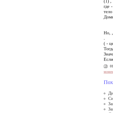
(1) ,
где 
тело
Домн
Но, 
.
( - 
Тогда
Значи
Если 
0
момен
Пох
Ди
Си
За
За