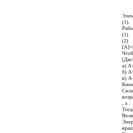
Элем
(1).
Рабо
(1)
(2)
[A]
Чтоб
[Дж/
а) A
б) А
в) А
Кине
Сила
возр
, а .
Тогда
Вели
Энер
вращ