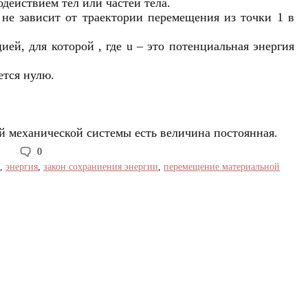
одействием тел или частей тела.
не зависит от траектории перемещения из точки 1 в
й, для которой , где u – это потенциальная энергия
ется нулю.
 механической системы есть величина постоянная.
0
а
,
энергия
,
закон сохраниения энергии
,
перемещение материальной