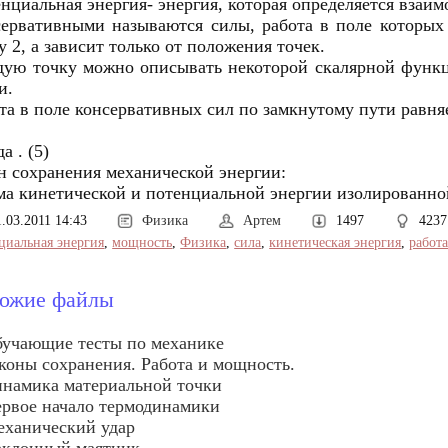
нциальная энергия- энергия, которая определяется взаим
ервативными называются силы, работа в поле которых 
у 2, а зависит только от положения точек.
ую точку можно описывать некоторой скалярной функцие
и.
та в поле консервативных сил по замкнутому пути равня
да . (5)
н сохранения механической энергии:
а кинетической и потенциальной энергии изолированной
1.03.2011 14:43
Физика
Артем
1497
4237
циальная энергия
,
мощность
,
Физика
,
сила
,
кинетическая энергия
,
работ
ожие файлы
учающие тесты по механике
коны сохранения. Работа и мощность.
намика материальной точки
рвое начало термодинамики
ханический удар