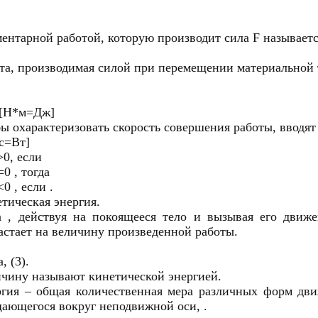
ентарной работой, которую производит сила F называет
та, производимая силой при перемещении материальной т
=[Н*м=Дж]
ы охарактеризовать скорость совершения работы, вводят
с=Вт]
>0, если
=0 , тогда
<0 , если .
тическая энергия.
 , действуя на покоящееся тело и вызывая его движе
астает на величину произведенной работы.
, (3).
чину называют кинетической энергией.
гия – общая количественная мера различных форм движ
ающегося вокруг неподвижной оси, .