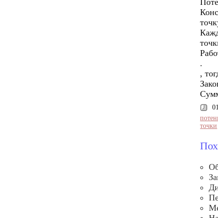
Поте
Конс
точк
Кажд
точк
Рабо
.
, тог
Зако
Сумм
0
потен
точки
Пох
Об
За
Ди
Пе
Ме