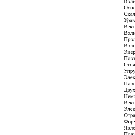
Вол
Осно
Скал
Урав
Вект
Волн
Прод
Волн
Энер
Плот
Стоя
Упру
Элек
Плос
Двух
Немо
Вект
Элек
Отра
Фор
Явле
Полу