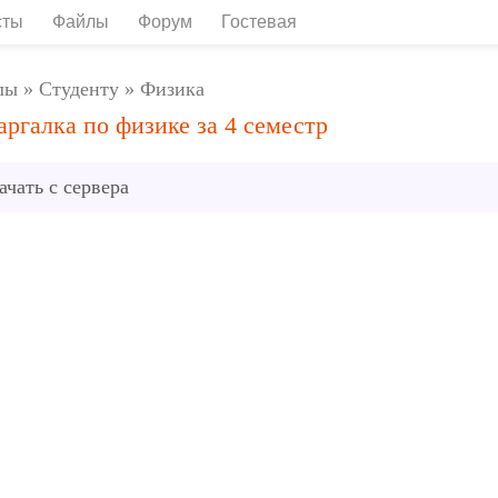
сты
Файлы
Форум
Гостевая
лы
»
Студенту
»
Физика
ргалка по физике за 4 семестр
ачать с сервера