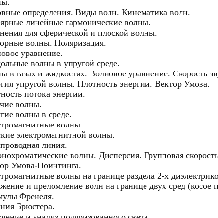
ны.
вные определения. Виды волн. Кинематика волн.
ярные линейные гармонические волны.
нения для сферической и плоской волны.
орные волны. Поляризация.
овое уравнение.
ольные волны в упругой среде.
ы в газах и жидкостях. Волновое уравнение. Скорость зв
гия упругой волны. Плотность энергии. Вектор Умова.
ность потока энергии.
чие волны.
гие волны в среде.
тромагнитные волны.
кие электромагнитной волны.
проводная линия.
нохроматические волны. Дисперсия. Групповая скорость
ор Умова-Поинтинга.
тромагнитные волны на границе раздела 2-х диэлектрик
жение и преломление волн на границе двух сред (косое п
мулы Френеля.
ния Брюстера.
чение и анализ поляризованного света.