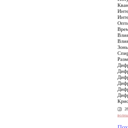
Кван
Инте
Инте
Опти
Врем
Влия
Влия
Зоны
Спир
Разм
Дифр
Дифр
Дифр
Дифр
Дифр
Дифр
Крис
2
волн
Пох