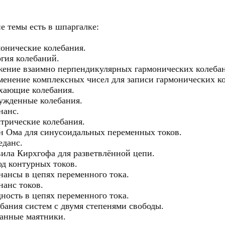
е темы есть в шпаргалке:
онические колебания.
гия колебаний.
ение взаимно перпендикулярных гармонических колеба
енение комплексных чисел для записи гармонических к
хающие колебания.
жденные колебания.
нанс.
трические колебания.
н Ома для синусоидальных переменных токов.
данс.
ила Кирхгофа для разветвлённой цепи.
д контурных токов.
нансы в цепях переменного тока.
нанс токов.
ость в цепях переменного тока.
бания систем с двумя степенями свободы.
анные маятники.