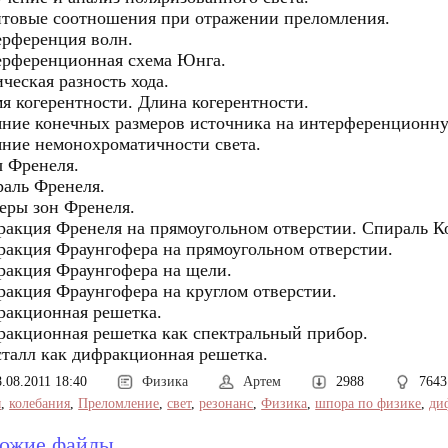
товые соотношения при отражении преломления.
рференция волн.
рференционная схема Юнга.
ческая разность хода.
я когерентности. Длина когерентности.
ние конечных размеров источника на интерференционну
ние немонохроматичности света.
 Френеля.
аль Френеля.
еры зон Френеля.
акция Френеля на прямоугольном отверстии. Спираль К
акция Фраунгофера на прямоугольном отверстии.
акция Фраунгофера на щели.
акция Фраунгофера на круглом отверстии.
акционная решетка.
акционная решетка как спектральный прибор.
талл как дифракционная решетка.
8.08.2011 18:40
Физика
Артем
2988
7643
ы
,
колебания
,
Преломление
,
свет
,
резонанс
,
Физика
,
шпора по физике
,
ди
ожие файлы