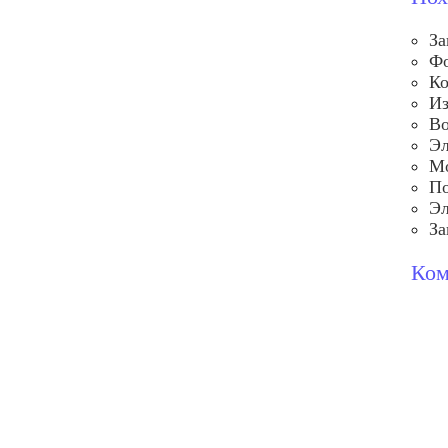
За
Фо
Ко
Из
Во
Эл
Мо
По
Эл
За
Ком