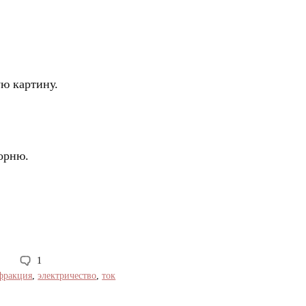
ю картину.
орню.
1
фракция
,
электричество
,
ток