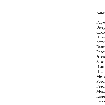
Каки
Гарм
Энер
Слож
Прим
Зату
Выну
Резо
Элек
Зако
Импе
Прав
Мето
Резо
Резо
Мощн
Коле
Связ