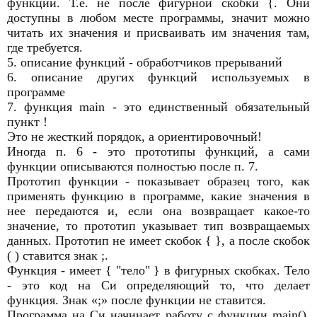
функции. Т.е. не после фигурной скобки {. Они
доступны в любом месте программы, значит можно
читать их значения и присваивать им значения там,
где требуется.
5. описание функций - обработчиков прерываний
6. описание других функций используемых в
программе
7. функция main - это единственный обязательный
пункт !
Это не жесткий порядок, а ориентировочный!
Иногда п. 6 - это прототипы функций, а сами
функции описываются полностью после п. 7.
Прототип функции - показывает образец того, как
применять функцию в программе, какие значения в
нее передаются и, если она возвращает какое-то
значение, то прототип указывает тип возвращаемых
данных. Прототип не имеет скобок { }, а после скобок
( ) ставится знак ;.
Функция - имеет { "тело" } в фигурных скобках. Тело
- это код на Си определяющий то, что делает
функция. Знак «;» после функции не ставится.
Программа на Си начинает работу с функции main(),