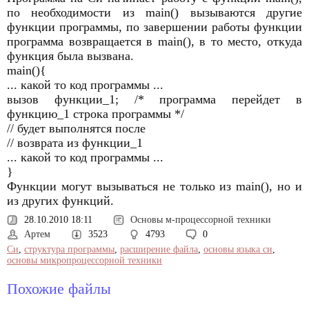
по необходимости из main() вызываются другие
функции программы, по завершении работы функции
программа возвращается в main(), в то место, откуда
функция была вызвана.
main(){
... какой то код программы ...
вызов функции_1; /* программа перейдет в
функцию_1 строка программы */
// будет выполнятся после
// возврата из функции_1
... какой то код программы ...
}
Функции могут вызываться не только из main(), но и
из других функций.
28.10.2010 18:11
Основы м-процессорной техники
Артем
3523
4793
0
Си
,
структура программы
,
расширение файла
,
основы языка си
,
основы микропроцессорной техники
Похожие файлы