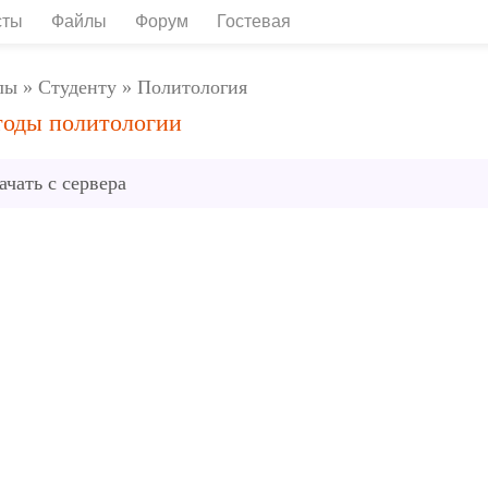
сты
Файлы
Форум
Гостевая
лы
»
Студенту
»
Политология
оды политологии
ачать с сервера