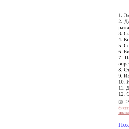
1. Э
2. Д
разв
3. С
4. К
5. С
6. Б
7. П
опре
8. С
9. И
10. 
11. 
12. 
2
бихев
компа
Пох