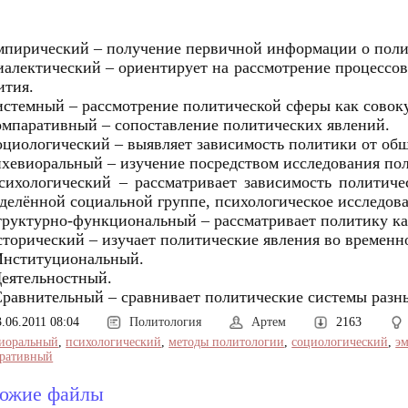
мпирический – получение первичной информации о поли
иалектический – ориентирует на рассмотрение процессов
ития.
истемный – рассмотрение политической сферы как совоку
омпаративный – сопоставление политических явлений.
оциологический – выявляет зависимость политики от общ
ихевиоральный – изучение посредством исследования по
сихологический – рассматривает зависимость политич
делённой социальной группе, психологическое исследов
труктурно-функциональный – рассматривает политику ка
сторический – изучает политические явления во временн
Институциональный.
Деятельностный.
Сравнительный – сравнивает политические системы разн
3.06.2011 08:04
Политология
Артем
2163
иоральный
,
психологический
,
методы политологии
,
социологический
,
э
ративный
ожие файлы