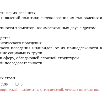
тических явлениях.
 и явлений политики с точки зрения их становления и
пности элементов, взаимосвязанных друг с другом.
ества.
литического поведения.
еского поведения индивидов от их принадлежности к
ание социальных групп.
к сферу, обладающей сложной структурой.
ой последовательности.
ых стран.
7690
0
мпирический
,
политология
,
диалектический
,
методы в политологии
,