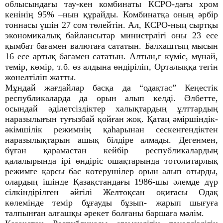
облысындағы тау-кен комбинаты КСРО-дағы хром
кенінің 95% –нын құрайды. Комбинатқа оның әрбір
тоннасы үшін 27 сом төлейтін. Ал, КСРО-ның сыртқы
экономикалық байлансытар министрлігі оны 23 есе
қымбат бағамен валютаға сататын. Балхаштың мысын
16 есе артық бағамен сататын. Алтын,ғ күміс, мұнай,
темір, көмір, т.б. өз алдына өндіріліп, Орталыққа тегін
жөнелтіліп жатты.
Мұндай жағдайлар басқа да “одақтас” Кеңестік
республикаларда да орын алып келді. Әлбетте,
осындай әділетсіздіктер халықтардың ұлттардың
наразылығын туғызбай қойған жоқ. Қатаң әміршіндік-
әкімшілік режимнің қаһарынан сескенгендіктен
наразылықтарын ашық білдіре алмады. Дегенмен,
бұған қарамастан кейбір республикалардың
қалалырында ірі өндіріс ошақтарында тотолитарлық
режимге қарсы бас көтерушілер орын алып отырды,
олардың ішінде Қазақстандағы 1986-шы әлемде дүр
сілкіндірілген әйгілі Желтоқсан оқиғасы Одақ
көлемінде темір бұғауды бұзып- жарып шығуға
талпынған алғашқы әрекет болғаны баршаға мәлім.