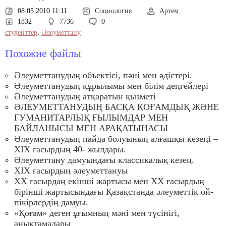
08.05.2010 11:11
Социология
Артем
1832
7736
0
студенттер
,
Әлеуметтану
Похожие файлы
Әлеуметтанудың объектісі, пәні мен әдістері.
Әлеуметтанудың құрылымы мен білім деңгейлері
Әлеуметтанудың атқаратын қызметi
ӘЛЕУМЕТТАНУДЫҢ БАСҚА ҚОҒАМДЫҚ ЖӘНЕ
ГУМАНИТАРЛЫҚ ҒЫЛЫМДАР МЕН
БАЙЛАНЫСЫ МЕН АРАҚАТЫНАСЫ
Әлеуметтанудың пайда болуының алғашқы кезеңі –
ХІХ ғасырдың 40- жылдары.
Әлеуметтану дамуындағы классикалық кезең.
XIX ғасырдың әлеуметтануы
XX ғасырдаң екінші жартысы мен ХХ ғасырдың
бірінші жартысындағы Қазақстанда әлеуметтік ой-
пікірлердің дамуы.
«Қоғам» деген ұғымның мәні мен түсінігі,
анықтамалары