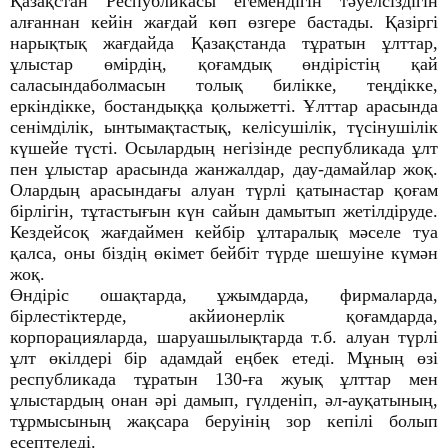
Қазақстан Республикасы егемендігін тәуелсіздігін
алғаннан кейін жағдай көп өзгере бастады. Қазіргі
нарықтық жағдайда Қазақстанда тұратын ұлттар,
ұлыстар өмірдің, қоғамдық өндірістің қай
саласындаболмасын толық билікке, теңдікке,
еркіндікке, бостандыққа қолыжетті. Ұлттар арасында
сенімділік, ынтымақтастық, келісушілік, түсінушілік
күшейе түсті. Осылардың негізінде республикада ұлт
пен ұлыстар арасында жанжалдар, дау-дамайлар жоқ.
Олардың арасындағы алуан түрлі қатынастар қоғам
бірлігін, тұтастығын күн сайын дамытып жетілдіруде.
Кездейсоқ жағдаймен кейбір ұлтаралық мәселе туа
қалса, оны біздің өкімет бейбіт түрде шешуіне күмән
жоқ.
Өндіріс ошақтарда, ұжымдарда, фирмаларда,
бірлестіктерде, акйионерлік қоғамдарда,
корпорацияларда, шаруашылықтарда т.б. алуан түрлі
ұлт өкілдері бір адамдай еңбек етеді. Мұның өзі
республикада тұратын 130-ға жуық ұлттар мен
ұлыстардың онан әрі дамып, гүлденіп, әл-ауқатының,
тұрмысының жақсара беруінің зор кепілі болып
есептеледі.