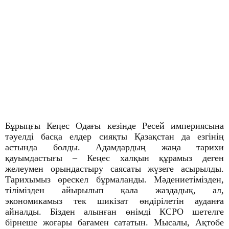
Бұрыңғы Кеңес Одағы кезінде Ресей империясына
тәуелді басқа елдер сияқты Қазақстан да езгінің
астында болды. Адамдардың жаңа тарихи
қауымдастығы – Кеңес халқын құрамыз деген
желеумен орындастыру саясаты жүзеге асырылды.
Тарихымыз өрескел бұрмаланды. Мәдениетімізден,
тілімізден айырылып қала жаздадық, ал,
экономикамыз тек шикізат өндірілетін ауданға
айналды. Бізден алынған өнімді КСРО шетелге
бірнеше жоғары бағамен сататын. Мысалы, Ақтобе