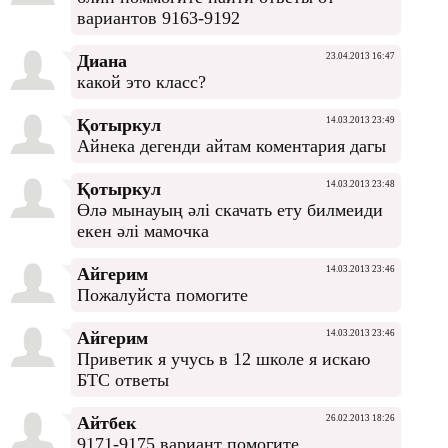
вариантов 9163-9192
Диана
23.04.2013 16:47
какой это класс?
Қотыркул
14.03.2013 23:49
Айнека дегенди айтам коментария дагы
Қотыркул
14.03.2013 23:48
Өлә мынауың әлі скачать ету билмеиди
екен әлі мамочка
Айгерим
14.03.2013 23:46
Пожалуйста помогите
Айгерим
14.03.2013 23:46
Приветик я учусь в 12 школе я искаю
БТС ответы
Айтбек
26.02.2013 18:26
9171-9175 вариант помогите