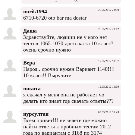
nurik1994
20.05.2012 23:19
6710-6720 otb bar ma dostar
Даша
20.05.2012 23:02
Здравствуйте, людиии не у кого нет
тестов 1065-1070 достыка за 10 класс?
очень срочно нужно
Вера
17.05.2012 10:37
Народ.. срочно нужен Вариант 1140!!!!
10 класс!! Выручите
никита
12.05.2012 15:09
я скачал у меня она не работает чо
делать кто знает где скачать ответы???
нурсултан
05.05.2012 16:43
Всем привет!!! не знаете где можно
найти ответы к пробным тестам 2012
года по вариантам с 3168 по 3174