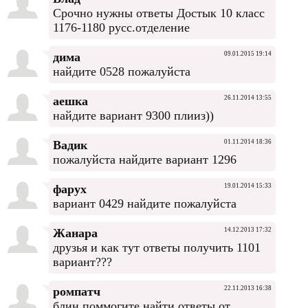
Срочно нужны ответы Достык 10 класс
1176-1180 русс.отделение
дима
09.01.2015 19:14
найдите 0528 пожалуйста
аешка
26.11.2014 13:55
найдите вариант 9300 плииз))
Вадик
01.11.2014 18:36
пожалуйста найдите вариант 1296
фарух
19.01.2014 15:33
вариант 0429 найдите пожалуйста
Жанара
14.12.2013 17:32
друзья и как тут ответы получить 1101
вариант???
ромпатч
22.11.2013 16:38
блин поммогите найти ответы от