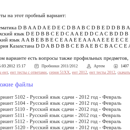
ты на этот пробный вариант:
матика D B A A D A E D E C D B A B C D B E D D B B A
хский язык D E D B B C E D C A A E D D C A C B D D B
кий язык A A B E B B E C E A A E E A A A A E E E E C E
рия Казахстана D D A B D B B C E B A E B C B A C C E 
ом варианте есть вопросы также профильных предметов, 
6.03.2012 15:17
Пробники 2011/2012
Артем
1407
ы ент
,
ент тесты с ответами
,
серия 51XX
,
ент 2012
,
ент тесты 2012
,
скачат
ожие файлы
риант 5102 - Русский язык сдачи - 2012 год - Февраль
риант 5104 - Русский язык сдачи - 2012 год - Февраль
риант 5110 - Русский язык сдачи - 2012 год - Февраль
риант 5111 - Русский язык сдачи - 2012 год - Февраль
риант 5112 - Русский язык сдачи - 2012 год - Февраль
риант 5120 - Русский язык сдачи - 2012 год - Февраль