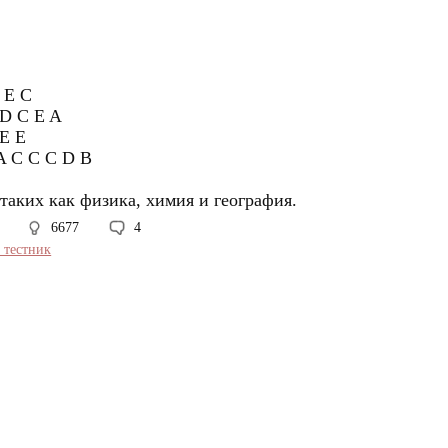
 E C
 D C E A
 E E
A C C C D B
таких как физика, химия и география.
6677
4
ь тестник