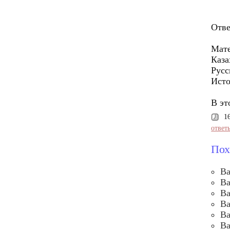
Отве
Мате
Каза
Русс
Исто
В эт
1
ответ
Пох
Ва
Ва
Ва
Ва
Ва
Ва