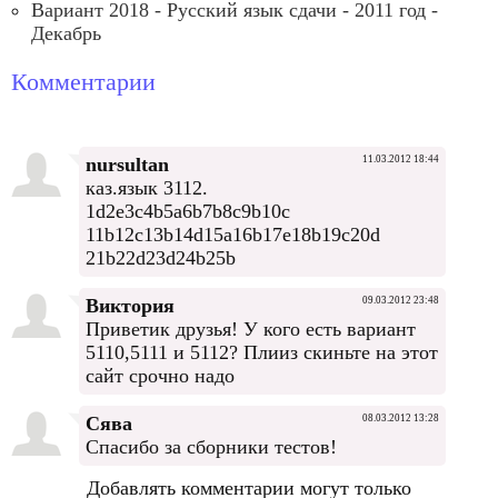
Вариант 2018 - Русский язык сдачи - 2011 год -
Декабрь
Комментарии
nursultan
11.03.2012 18:44
каз.язык 3112.
1d2e3c4b5a6b7b8c9b10c
11b12c13b14d15a16b17e18b19c20d
21b22d23d24b25b
Виктория
09.03.2012 23:48
Приветик друзья! У кого есть вариант
5110,5111 и 5112? Плииз скиньте на этот
сайт срочно надо
Сява
08.03.2012 13:28
Спасибо за сборники тестов!
Добавлять комментарии могут только