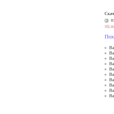
Скач
0
убт те
Пох
Ва
Ва
Ва
Ва
Ва
Ва
Ва
Ва
Ва
Ва