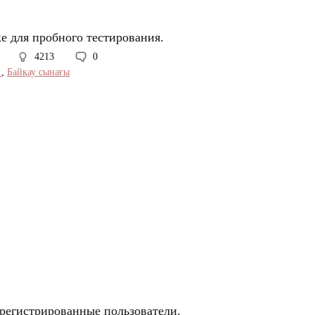
е для пробного тестирования.
4213
0
1
,
Байқау сынағы
арегистрированные пользователи.