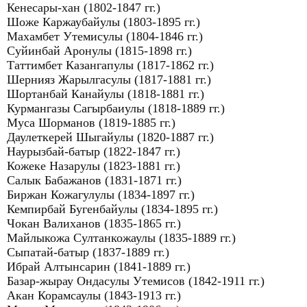
Кенесары-хан (1802-1847 гг.)
Шоже Каржаубайулы (1803-1895 гг.)
Махамбет Утемисулы (1804-1846 гг.)
Суйинбай Аронулы (1815-1898 гг.)
Таттимбет Казангапулы (1817-1862 гг.)
Шернияз Жарылгасулы (1817-1881 гг.)
Шортанбай Канайулы (1818-1881 гг.)
Курмангазы Сагырбаиулы (1818-1889 гг.)
Муса Шорманов (1819-1885 гг.)
Даулеткерей Шыгайулы (1820-1887 гг.)
Наурызбай-батыр (1822-1847 гг.)
Кожеке Назарулы (1823-1881 гг.)
Салык Бабажанов (1831-1871 гг.)
Биржан Кожагулулы (1834-1897 гг.)
Кемпирбай Бугенбайулы (1834-1895 гг.)
Чокан Валиханов (1835-1865 гг.)
Майлыкожа Султанкожаулы (1835-1889 гг.)
Сыпатай-батыр (1837-1889 гг.)
Ибрай Алтынсарин (1841-1889 гг.)
Базар-жырау Ондасулы Утемисов (1842-1911 гг.)
Акан Корамсаулы (1843-1913 гг.)