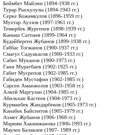
Беймбет Майлин (1894-1938 гг.)
Турар Рыскулулы (1894-1943 гг.)
Серке Кожамкулов (1896-1959 гг.)
Мухтар Ауэзов (1897-1961 гг.)
Темирбек Жургенев (1898-1939 гг.)
Каныш Сатпаев (1899-1964 гг.)
Кудайберген Жубанов (1899-1938 гг.)
Габбас Тогжанов (1900-1937 гг.)
Смагул Садуакасов (1900-1933 гг.)
Сабит Муканов (1900-1973 гг.)
Гани Муратбаев (1902-1925 гг.)
Габит Мусрепов (1902-1985 гг.)
Габиден Мустафин (1902-1985 гг.)
Сарсен Аманжолов (1903-1958 гг.)
Алкей Маргулан (1904-1985 гг.)
Абильхан Кастеев (1904-1973 гг.)
Курманбек Жандарбеков (1905-1973 гг.)
Канабек Байсеитов (1905-1979 гг.)
Ахмет Жубанов (1906-1968 гг.)
Мариям Хакимжанова (1906-1993 гг.)
Маулен Балакаев (1907- 1989 гг.)