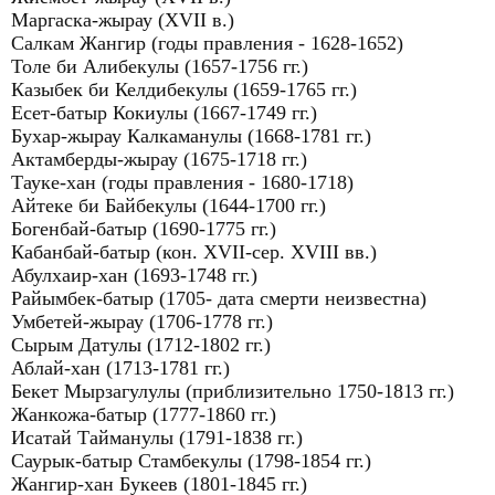
Маргаска-жырау (XVII в.)
Салкам Жангир (годы правления - 1628-1652)
Толе би Алибекулы (1657-1756 гг.)
Казыбек би Келдибекулы (1659-1765 гг.)
Есет-батыр Кокиулы (1667-1749 гг.)
Бухар-жырау Калкаманулы (1668-1781 гг.)
Актамберды-жырау (1675-1718 гг.)
Тауке-хан (годы правления - 1680-1718)
Айтеке би Байбекулы (1644-1700 гг.)
Богенбай-батыр (1690-1775 гг.)
Кабанбай-батыр (кон. ХVII-сер. XVIII вв.)
Абулхаир-хан (1693-1748 гг.)
Райымбек-батыр (1705- дата смерти неизвестна)
Умбетей-жырау (1706-1778 гг.)
Сырым Датулы (1712-1802 гг.)
Аблай-хан (1713-1781 гг.)
Бекет Мырзагулулы (приблизительно 1750-1813 гг.)
Жанкожа-батыр (1777-1860 гг.)
Исатай Тайманулы (1791-1838 гг.)
Саурык-батыр Стамбекулы (1798-1854 гг.)
Жангир-хан Букеев (1801-1845 гг.)