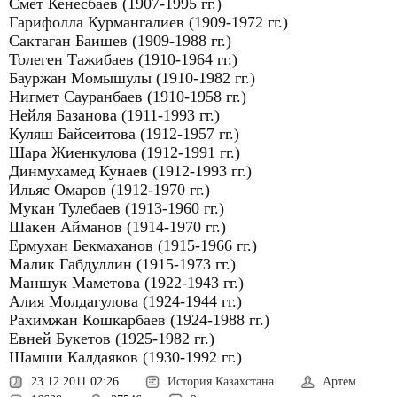
Смет Кенесбаев (1907-1995 гг.)
Гарифолла Курмангалиев (1909-1972 гг.)
Сактаган Баишев (1909-1988 гг.)
Толеген Тажибаев (1910-1964 гг.)
Бауржан Момышулы (1910-1982 гг.)
Нигмет Сауранбаев (1910-1958 гг.)
Нейля Базанова (1911-1993 гг.)
Куляш Байсеитова (1912-1957 гг.)
Шара Жиенкулова (1912-1991 гг.)
Динмухамед Кунаев (1912-1993 гг.)
Ильяс Омаров (1912-1970 гг.)
Мукан Тулебаев (1913-1960 гг.)
Шакен Айманов (1914-1970 гг.)
Ермухан Бекмаханов (1915-1966 гг.)
Малик Габдуллин (1915-1973 гг.)
Маншук Маметова (1922-1943 гг.)
Алия Молдагулова (1924-1944 гг.)
Рахимжан Кошкарбаев (1924-1988 гг.)
Евней Букетов (1925-1982 гг.)
Шамши Калдаяков (1930-1992 гг.)
23.12.2011 02:26
История Казахстана
Артем