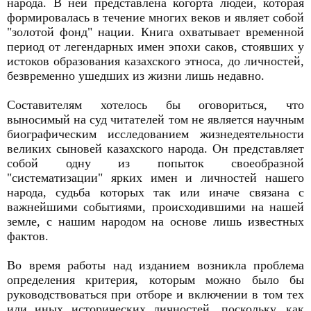
народа. В ней представлена когорта людей, которая
формировалась в течение многих веков и являет собой
"золотой фонд" нации. Книга охватывает временной
период от легендарных имен эпохи саков, стоявших у
истоков образования казахского этноса, до личностей,
безвременно ушедших из жизни лишь недавно.
Составителям хотелось бы оговориться, что
выносимый на суд читателей том не является научным
биографическим исследованием жизнедеятельности
великих сыновей казахского народа. Он представляет
собой одну из попыток своеобразной
"систематизации" ярких имен и личностей нашего
народа, судьба которых так или иначе связана с
важнейшими событиями, происходившими на нашей
земле, с нашим народом на основе лишь известных
фактов.
Во время работы над изданием возникла проблема
определения критерия, которым можно было бы
руководствоваться при отборе и включении в том тех
или иных исторических личностей, поскольку, как