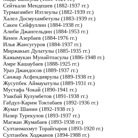
Сейткали Мендешев (1882-1937 гг.)
Турмагамбет Изтлеулы (1882-1939 гг.)
Халел Досмухамбетулы (1883-1939 гг.)
Сакен Сейфуллин (1884-1938 гг.)
Алиби Джангельдин (1884-1953 гг.)
Кенен Азербаев (1884-1976 гг.)
Илья Жансугуров (1884-1937 гг.)
Миржакып Дулатулы (1885-1935 гг.)
Кажымукан Мунайтпасулы (1886-1948 гг.)
Амре Кашаубаев (1888-1925 гг.)
Ураз Джандосов (1889-1937 гг.)
Санжар Асфендиярулы (1889-1938 гг.)
Жусупбек Аймауытулы (1889-1931 гг.)
Мустафа Чокай (1890-1941 гг.)
Узакбай Кулумбетов (1891-1938 гг.)
Габдул-Карим Токтабаев (1892-1936 гг.)
Жумат Шанин (1892-1938 гг.)
Назир Турекулов (1893-1937 гг.)
Магжан Жумабаев (1893-1938 гг.)
Султанмахмут Торайгыров (1893-1920 гг.)
Султанбек Ходжанов (1894-1988 гг.)