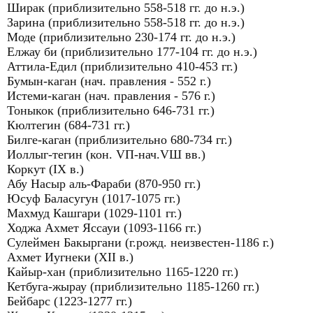
Ширак (приблизительно 558-518 гг. до н.э.)
Зарина (приблизительно 558-518 гг. до н.э.)
Моде (приблизительно 230-174 гг. до н.э.)
Елжау би (приблизительно 177-104 гг. до н.э.)
Аттила-Едил (приблизительно 410-453 гг.)
Бумын-каган (нач. правления - 552 г.)
Истеми-каган (нач. правления - 576 г.)
Тоныкок (приблизительно 646-731 гг.)
Кюлтегин (684-731 гг.)
Билге-каган (приблизительно 680-734 гг.)
Иоллыг-тегин (кон. VП-нач.VШ вв.)
Коркут (IX в.)
Абу Насыр аль-Фараби (870-950 гг.)
Юсуф Баласугун (1017-1075 гг.)
Махмуд Кашгари (1029-1101 гг.)
Ходжа Ахмет Яссауи (1093-1166 гг.)
Сулеймен Бакыргани (г.рожд. неизвестен-1186 г.)
Ахмет Иугнеки (XII в.)
Кайыр-хан (приблизительно 1165-1220 гг.)
Кетбуга-жырау (приблизительно 1185-1260 гг.)
Бейбарс (1223-1277 гг.)