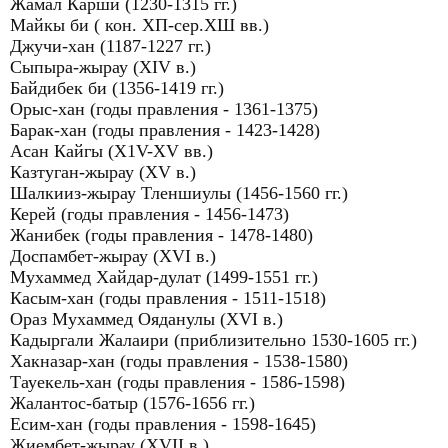
Жамал Карши (1230-1315 гг.)
Майкы би ( кон. ХП-сер.ХШ вв.)
Джучи-хан (1187-1227 гг.)
Сыпыра-жырау (XIV в.)
Байдибек би (1356-1419 гг.)
Орыс-хан (годы правления - 1361-1375)
Барак-хан (годы правления - 1423-1428)
Асан Кайгы (Х1V-ХV вв.)
Казтуган-жырау (XV в.)
Шалкииз-жырау Тленшиулы (1456-1560 гг.)
Керей (годы правления - 1456-1473)
Жанибек (годы правления - 1478-1480)
Доспамбет-жырау (XVI в.)
Мухаммед Хайдар-дулат (1499-1551 гг.)
Касым-хан (годы правления - 1511-1518)
Ораз Мухаммед Ояданулы (XVI в.)
Кадыргали Жалаири (приблизительно 1530-1605 гг.)
Хакназар-хан (годы правления - 1538-1580)
Тауекель-хан (годы правления - 1586-1598)
Жалантос-батыр (1576-1656 гг.)
Есим-хан (годы правления - 1598-1645)
Жиембет-жырау (XVII в.)