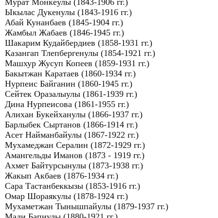
Мурат Монкеулы (1843-1906 гг.)
Ыкылас Дукенулы (1843-1916 гг.)
Абай Кунанбаев (1845-1904 гг.)
Жамбыл Жабаев (1846-1945 гг.)
Шакарим Кудайбердиев (1858-1931 гг.)
Казангап Тлепбергенулы (1854-1921 гг.)
Машхур Жусуп Копеев (1859-1931 гг.)
Бакытжан Каратаев (1860-1934 гг.)
Нурпеис Байганин (1860-1945 гг.)
Сейтек Оразалыулы (1861-1939 гг.)
Дина Нурпеисова (1861-1955 гг.)
Алихан Букейханулы (1866-1937 гг.)
Барлыбек Сыртанов (1866-1914 гг.)
Асет Найманбайулы (1867-1922 гг.)
Мухамеджан Сералин (1872-1929 гг.)
Амангельды Иманов (1873 - 1919 гг.)
Ахмет Байтурсынулы (1873-1938 гг.)
Жакып Акбаев (1876-1934 гг.)
Сара Тастанбеккызы (1853-1916 гг.)
Омар Шораякулы (1878-1924 гг.)
Мухаметжан Тынышпайулы (1879-1937 гг.)
Мади Бапиулы (1880-1921 гг.)