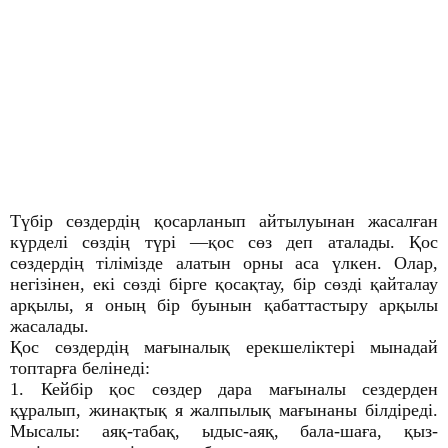
Түбір сөздердің қосарланып айтылуынан жасалған
күрделі сөздің түрі —қос сөз деп аталады. Қос
сөздердің тілімізде алатын орны aca үлкен. Олар,
негізінен, екі сөзді бірге қосақтау, бір сөзді қайталау
арқылы, я оның бір буынын қабаттастыру арқылы
жасалады.
Қос сөздердің мағыналық ерекшеліктері мынадай
топтарға белінеді:
1. Кейбір қос сөздер дара мағыналы сездерден
құралып, жинақтық я жалпылық мағынаны білдіреді.
Мысалы: аяқ-табақ, ыдыс-аяқ, бала-шаға, қыз-