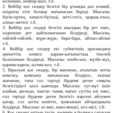
келіншек, кемпір-шал, т.б.
2. Кейбір қос сөздер белгілі бір ұтымды дәл атамай,
екіұшты етіп болжау мағынасын береді. Мысалы:
бүгін-ертең, кешелі-бүгінді, жеті-сегіз, қырық-отыз,
алпыс-жетпіс т.б.
3. Кейбір қос сөздер белгілі амалдың бір рет емес,
әлденеше рет қайталанғанын білдіреді. Мысалы,
сөйлей-сөйлей, жүре-жүре, бара-бара, айтып-айтып
т.б.
4. Кейбір қос сөздер екі субектінің арасындағы
әрекеттің немесе қарым-қатынастың тікелей
болатынын білдіреді. Мысалы: көзбе-көз, жүзбе-жүз,
қарама-қарсы, қолма-қол, т.б.
5. Біралуан қос сөздер, бір жағынан, аталатын затты
кемсіну, қомсыну мағынасын білдірсе, екінші
жағынан, тағы сол тәрізді бірдеме деген сияқты
белгісіздікті қоса қамтиды. Мысалы: сүт-мүт ішіп
алайық дегенде, ішетін тамақ нағыз сүттің өзі емес,
сол тәрізді бірдеме деген белгісіз нәрсені айтумен
қатар, сол затты кемітіп, қомсынып айтқандықты
білдіреді. Мысалы: ат-мат, ешкі-мешкі, кісі-місі, т.б.
6. Қос сөздер заттың түсін, көлемін я болмаса сапасын