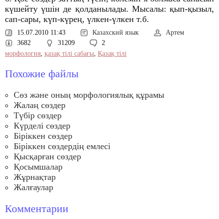
күшейту үшін де қолданылады. Мысалы: қып-қызыл,
сап-сары, күп-күрең, үлкен-үлкен т.б.
15.07.2010 11:43
Казахский язык
Артем
3682
31209
2
морфология
,
қазақ тілі сабағы
,
Қазақ тілі
Похожие файлы
Сөз және оның морфологиялық құрамы
Жалаң сөздер
Түбір сөздер
Күрделі сөздер
Біріккен сөздер
Біріккен сөздердiң емлесi
Қысқарған сөздер
Қосымшалар
Жұрнақтар
Жалғаулар
Комментарии