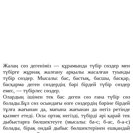
Жалаң сөз дегеніміз — құрамында түбір сөздер мен
түбірге жұрнақ жалғану арқылы жасалған туынды
түбір сөздер. Мысалы: бас, бастық, басшы, басқар,
басқарма деген сөздердің бәрі бірдей түбір сөздер
емес, — түбірлес сөздер.
Олардың ішінен тек бас деген сөз ғана түбір сөз
болады.Бұл сөз осындағы өзге сөздердің бәріне бірдей
тұлға жағынан да, мағына жағынан да негіз ретінде
қызмет етеді. Осы ортақ негізді, түбірді әрі қарай тек
дыбыстарға бөлшектеуге (мысалы: ба-с; б-ас, б-а-с)
болады, бірақ ондай дыбыс бөлшектерінен ешқандай