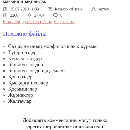
мағына шықпайды.
15.07.2010 11:33
Казахский язык
Артем
2266
27704
0
Қазақ тілі
,
қазақ тілі сабағы
,
морфология
Похожие файлы
Сөз және оның морфологиялық құрамы
Түбір сөздер
Күрделі сөздер
Біріккен сөздер
Біріккен сөздердiң емлесi
Қос сөздер
Қысқарған сөздер
Қосымшалар
Жұрнақтар
Жалғаулар
Добавлять комментарии могут только
зарегистрированные пользователи.