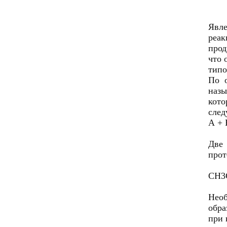
Явл
реа
прод
что 
типо
По 
назы
кото
след
А +
Две 
прот
СН3
Необ
обра
при 