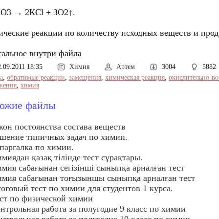
О3 → 2КСl + ЗО2↑.
ческие реакции по количеству исходных веществ и проду
стальное внутри файла
2.09.2011 18:35
Химия
Артем
3004
5882
а
,
обратимые реакции
,
замещения
,
химическая реакция
,
окислительно-во
жения
,
химия
ожие файлы
кон постоянства состава веществ
шение типичных задач по химии.
аргалка по химии.
миядан қазақ тілінде тест сұрақтары.
мия сабағынан сегізінші сыныпқа арналған тест
мия сабағынан тоғызыншы сыныпқа арналған тест
оговый тест по химии для студентов 1 курса.
ст по физической химии
нтрольная работа за полугодие 9 класс по химии