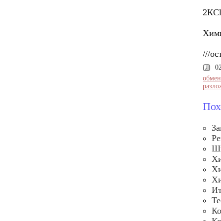
2КСl
Хими
///о
0
обмен
разло
Пох
За
Ре
Шп
Хи
Хи
Хи
Ит
Те
Ко