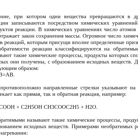
ение, при котором одни вещества превращаются в др
кции записываются посредством химических уравнени
уктов реакции. В химических уравнениях число атомов 
отражает закон сохранения массы. Огромное число хими
в реакций, которым присущи вполне определенные приз
обратимости реакции классифицируются на обратимы
вают такие химические процессы, продукты которых спос
рых они получены, с образованием исходных веществ. 
ующим образом:
 В=АВ.
противоположно направленные стрелки указывают на 
екает как прямая, так и обратная реакция, например:
СООН + С2Н5ОН СН3СООС2Н5 + Н2О.
ратимыми называют такие химические процессы, продук
зованием исходных веществ. Примерами необратимых р
нагревании: