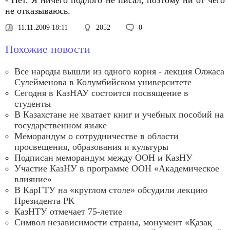
- Нет. Я ничего подлого не писал, поэтому ни от чего
не отказываюсь.
11.11.2009 18:11
2052
0
Похожие новости
Все народы вышли из одного корня - лекция Олжаса
Сулейменова в Колумбийском университете
Сегодня в КазНАУ состоится посвящение в
студенты
В Казахстане не хватает книг и учебных пособий на
государственном языке
Меморандум о сотрудничестве в области
просвещения, образования и культуры
Подписан меморандум между ООН и КазНУ
Участие КазНУ в программе ООН «Академическое
влияние»
В КарГТУ на «круглом столе» обсудили лекцию
Президента РК
КазНТУ отмечает 75-летие
Символ независимости страны, монумент «Қазақ