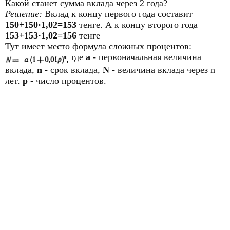
Какой станет сумма вклада через 2 года?
Решение:
Вклад к концу первого года составит
150+150·1,02=153
тенге. А к концу второго года
153+153·1,02=156
тенге
Тут имеет место формула сложных процентов:
где
а
- первоначальная величина
вклада,
n
- срок вклада,
N
- величина вклада через n
лет.
p
- число процентов.