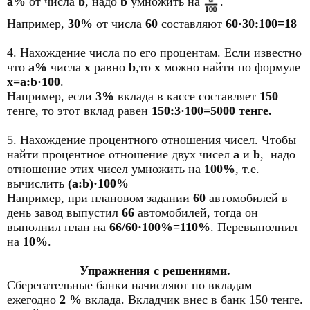
a%
от числа
b
, надо
b
умножить на
.
Например,
30%
от числа
60
составляют
60·30:100=18
4. Нахождение числа по его процентам. Если известно
что
a%
числа
x
равно
b
,то
x
можно найти по формуле
x=a:b·100
.
Например, если
3%
вклада в кассе составляет
150
тенге, то этот вклад равен
150:3·100=5000 тенге.
5. Нахождение процентного отношения чисел. Чтобы
найти процентное отношение двух чисел
a
и
b
, надо
отношение этих чисел умножить на
100%
, т.е.
вычислить
(a:b)·100%
Например, при плановом задании
60
автомобилей в
день завод выпустил
66
автомобилей, тогда он
выполнил план на
66/60·100%=110%
. Перевыполнил
на
10%
.
Упражнения с решениями.
Сберегательные банки начисляют по вкладам
ежегодно
2 %
вклада. Вкладчик внес в банк 150 тенге.