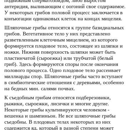
подвижным сперматозоидом, либо выростом
антеридия, выливающим с оогоний свое содержимое.
У некоторых грибов половой процесс заключается в
конъюгации одинаковых клеток на концах мицелия.
Шляпочные грибы
относятся к группе базидиальных
грибов. Вегетативное тело у них представлено
разветвленным клеточным мицелием, из которого
формируется плодовое тело, состоящее из шляпки и
ножки. Нижняя поверхность шляпки может быть
пластинчатой (сыроежка) или трубчатой (белый
гриб). Здесь формируются споры после окончания
полового процесса. Одно плодовое тело рассеивает
миллиарды спор. Шляпочные грибы часто вступают
в симбиотические отношения с деревьями, особенно
на бедных мин. салями почвах.
К съедобным грибам относятся подберезовики,
рыжики, сыроежки, лисички и многие другие.
Некоторые грибы культивируются человеком -
вешенка и шампиньон. Не все шляпочные грибы
съедобны. В плодовых телах некоторых из них
содержится яд, который в разной степени может