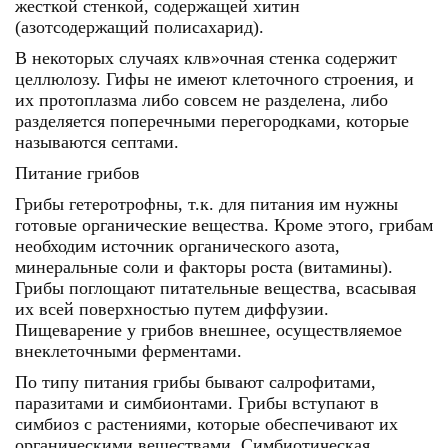
жесткой стенкой, содержащей хитин
(азотсодержащий полисахарид).
В некоторых случаях клв»очная стенка содержит
целлюлозу. Гифы не имеют клеточного строения, и
их протоплазма либо совсем не разделена, либо
разделяется поперечными перегородками, которые
называются ceптами.
Питание грибов
Грибы гетеротрофны, т.к. для питания им нужны
готовые органические вещества. Кроме этого, грибам
необходим источник органического азота,
минеральные соли и факторы роста (витамины).
Грибы поглощают питательные вещества, всасывая
их всей поверхностью путем диффузии.
Пищеварение у грибов внешнее, осуществляемое
внеклеточными ферментами.
По типу питания грибы бывают салрофитами,
паразитами и симбионтами. Грибы вступают в
симбиоз с растениями, которые обеспечивают их
органическими веществами. Симбиотическая