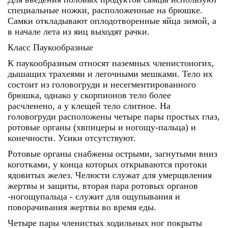
специальные ножки, расположенные на брюшке.
Самки откладывают оплодотворенные яйца зимой, а
в начале лета из яиц выходят рачки.
Класс Паукообразные
К паукообразным относят наземных членистоногих,
дышащих трахеями и легочными мешками. Тело их
состоит из головогруди и несегментированного
брюшка, однако у скорпионов тело более
расчленено, а у клещей тело слитное. На
головогруди расположены четыре пары простых глаз,
ротовые органы (хвпицеры и ногощу-пальца) и
конечности. Усики отсутствуют.
Ротовые органы снабжены острыми, загнутыми вниз
коготками, у конца которых открываются протоки
ядовитых желез. Челюсти служат для умерщвления
жертвы и защиты, вторая пара ротовых органов
-ногощупальца - служит для ощупывания и
поворачивания жертвы во время еды.
Четыре пары членистых ходильных ног покрыты