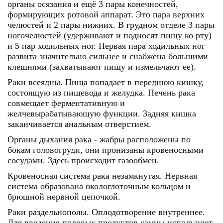
органы осязания и ещё 3 пары конечностей,
формирующих ротовой аппарат. Это пара верхних
челюстей и 2 пары нижних. В грудном отделе 3 пары
ногочелюстей (удерживают и подносят пищу ко рту)
и 5 пар ходильных ног. Первая пара ходильных ног
развита значительно сильнее и снабжена большими
клешнями (захватывают пищу и измельчают ее).
Раки всеядны. Пища попадает в переднюю кишку,
состоящую из пищевода и желудка. Печень рака
совмещает ферментативную и
желчевырабатывающую функции. Задняя кишка
заканчивается анальным отверстием.
Органы дыхания рака - жабры расположены по
бокам головогруди, они пронизаны кровеносными
сосудами. Здесь происходит газообмен.
Кровеносная система рака незамкнутая. Нервная
система образована окологлоточным кольцом и
брюшной нервной цепочкой.
Раки раздельнополы. Оплодотворение внутреннее.
Для введения половых продуктов самцы используют