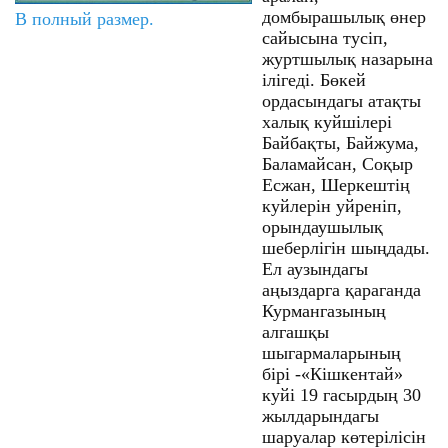
домбырашылық өнер
В полный размер.
сайысына тусіп,
журтшылық назарына
ілігеді. Бөкей
ордасындагы атақты
халық куйшілері
Байбақты, Байжума,
Баламайсан, Соқыр
Есжан, Шеркештің
куйлерін уйреніп,
орындаушылық
шеберлігін шыңдады.
Ел аузындагы
аңыздарга қараганда
Курмангазының
алгашқы
шыгармаларының
бірі -«Кішкентай»
куйі 19 гасырдың 30
жылдарындагы
шаруалар көтерілісін