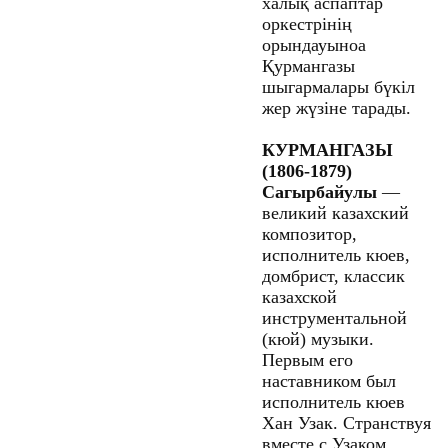
халық аспаптар
оркестрінің
орындауыноа
Қурмангазы
шыгармалары бүкіл
жер жүзіне тарады.
КУРМАНГАЗЫ
(1806-1879)
Сагырбайулы
—
великий казахский
композитор,
исполнитель кюев,
домбрист, классик
казахской
инструментальной
(кюй) музыки.
Первым его
наставником был
исполнитель кюев
Хан Узак. Странствуя
вместе с Узаком,