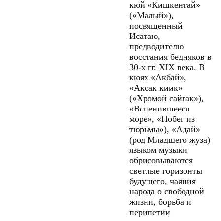
кюй «Кишкентай»
(«Малый»),
посвященный
Исатаю,
предводителю
восстания бедняков в
30-х гг. XIX века. В
кюях «Акбай»,
«Аксак киик»
(«Хромой сайгак»),
«Вспенившееся
море», «Побег из
тюрьмы»), «Адай»
(род Младшего жуза)
языком музыки
обрисовываются
светлые горизонты
будущего, чаяния
народа о свободной
жизни, борьба и
перипетии