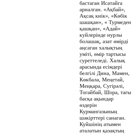
бастаган Исатайга
арналган. «Ақбай»,
Ақсақ киік», «Көбік
шашқан», « Турмеден
қашқан», «Адай»
куйлерінде нурлы
болашақ, азат өмірді
аңсаган халықтың
уміті, өмір тартысы
суреттеледі. Халық
арасында есімдері
белгілі Дина, Мамен,
Көкбала, Меңетай,
Меңқара, Сугірәлі,
Тогайбай, Шора, тагы
басқа ақындар
өздерін
Курмангазының
шәкірттері санаган.
Куйшінің атымен
аталатын қазақтың