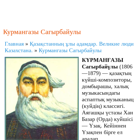
Курмангазы Сагырбайулы
Главная
»
Қазақстанның ұлы адамдар. Великие люди
Казахстана.
»
Курмангазы Сагырбайулы
КҮРМАНҒАЗЫ
Сагырбайүлы
(1806
—1879) — қазақтың
күйші-композиторы,
домбырашы, халық
музыкасындагы
аспаптық музыканыц
(куйдің) классигі.
Аягашқы үстазы Хан
Базар (Орда) куйшісі
— Үзақ. Кейіннен
Үзақпен бірге ел
аралап,