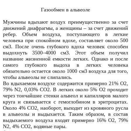
Газообмен в альвеоле
Мужчины вдыхают воздух преимущественно за счет
движений диафрагмы, а женщины – за счет движений
ребер. Объем воздуха, поступающего в легкие
человека при спокойном вдохе, составляет около 500
см3. После очень глубокого вдоха человек способен
выдохнуть 3500–4000 см3. Этот объем получил
название жизненной емкости легких. Однако и после
самого глубокого выдоха в легких человека
обязательно остается около 1000 см3 воздуха для того,
чтобы альвеолы не слипались.
Во вдыхаемом воздухе содержится примерно 21% О2,
79% N2, 0,03% СО2. В легких около 5% О2 проходит
через тончайшие стенки альвеол и капилляров малого
круга и связывается с гемоглобином в эритроцитах.
Около 4% СО2, наоборот, выходит из кровяного русла
в альвеолы и выдыхается. Таким образом, в состав
выдыхаемого воздуха входят примерно 16% О2, 79%
N2, 4% СО2, водяные пары.