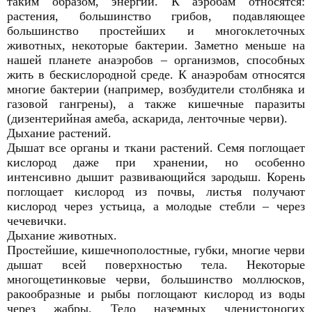
таким образом, энергии. К аэробам относятся:
растения, большинство грибов, подавляющее
большинство простейших и многоклеточных
животных, некоторые бактерии. Заметно меньше на
нашей планете анаэробов – организмов, способных
жить в бескислородной среде. К анаэробам относятся
многие бактерии (например, возбудители столбняка и
газовой гангрены), а также кишечные паразиты
(дизентерийная амеба, аскарида, ленточные черви).
Дыхание растений.
Дышат все органы и ткани растений. Семя поглощает
кислород даже при хранении, но особенно
интенсивно дышит развивающийся зародыш. Корень
поглощает кислород из почвы, листья получают
кислород через устьица, а молодые стебли – через
чечевички.
Дыхание животных.
Простейшие, кишечнополостные, губки, многие черви
дышат всей поверхностью тела. Некоторые
многощетинковые черви, большинство моллюсков,
ракообразные и рыбы поглощают кислород из воды
через жабры. Тело наземных членистоногих