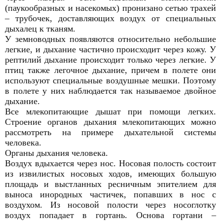
(паукообразных и насекомых) пронизано сетью трахей
– трубочек, доставляющих воздух от специальных
дыхалец к тканям.
У земноводных появляются относительно небольшие
легкие, и дыхание частично происходит через кожу. У
рептилий дыхание происходит только через легкие. У
птиц также легочное дыхание, причем в полете они
используют специальные воздушные мешки. Поэтому
в полете у них наблюдается так называемое двойное
дыхание.
Все млекопитающие дышат при помощи легких.
Строение органов дыхания млекопитающих можно
рассмотреть на примере дыхательной системы
человека.
Органы дыхания человека.
Воздух вдыхается через нос. Носовая полость состоит
из извилистых носовых ходов, имеющих большую
площадь и выстланных ресничным эпителием для
выноса инородных частичек, попавших в нос с
воздухом. Из носовой полости через носоглотку
воздух попадает в гортань. Основа гортани –