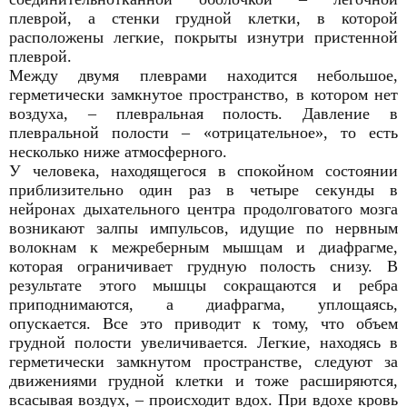
плеврой, а стенки грудной клетки, в которой
расположены легкие, покрыты изнутри пристенной
плеврой.
Между двумя плеврами находится небольшое,
герметически замкнутое пространство, в котором нет
воздуха, – плевральная полость. Давление в
плевральной полости – «отрицательное», то есть
несколько ниже атмосферного.
У человека, находящегося в спокойном состоянии
приблизительно один раз в четыре секунды в
нейронах дыхательного центра продолговатого мозга
возникают залпы импульсов, идущие по нервным
волокнам к межреберным мышцам и диафрагме,
которая ограничивает грудную полость снизу. В
результате этого мышцы сокращаются и ребра
приподнимаются, а диафрагма, уплощаясь,
опускается. Все это приводит к тому, что объем
грудной полости увеличивается. Легкие, находясь в
герметически замкнутом пространстве, следуют за
движениями грудной клетки и тоже расширяются,
всасывая воздух, – происходит вдох. При вдохе кровь