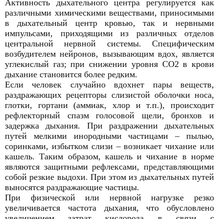
Активность дыхательного центра регулируется как
различными химическими веществами, приносимыми
в дыхательный центр кровью, так и нервными
импульсами, приходящими из различных отделов
центральной нервной системы. Специфическим
возбудителем нейронов, вызывающим вдох, является
углекислый газ; при снижении уровня СО2 в крови
дыхание становится более редким.
Если человек случайно вдохнет пары веществ,
раздражающих рецепторы слизистой оболочки носа,
глотки, гортани (аммиак, хлор и т.п.), происходит
рефлекторный спазм голосовой щели, бронхов и
задержка дыхания. При раздражении дыхательных
путей мелкими инородными частицами – пылью,
соринками, избытком слизи – возникает чихание или
кашель. Таким образом, кашель и чихание в норме
являются защитными рефлексами, представляющими
собой резкие выдохи. При этом из дыхательных путей
выносятся раздражающие частицы.
При физической или нервной нагрузке резко
увеличивается частота дыхания, что обусловлено
увеличением затрат кислорода в связи с