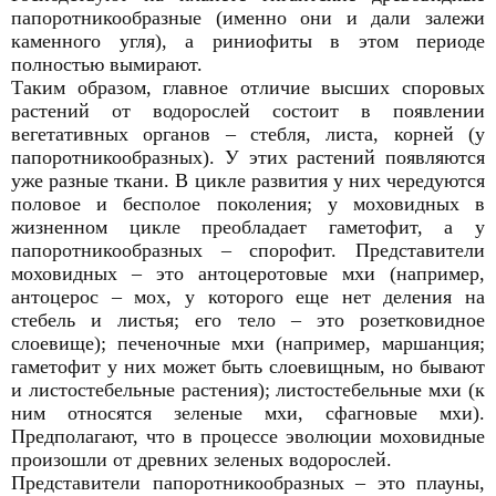
папоротникообразные (именно они и дали залежи
каменного угля), а риниофиты в этом периоде
полностью вымирают.
Таким образом, главное отличие высших споровых
растений от водорослей состоит в появлении
вегетативных органов – стебля, листа, корней (у
папоротникообразных). У этих растений появляются
уже разные ткани. В цикле развития у них чередуются
половое и бесполое поколения; у моховидных в
жизненном цикле преобладает гаметофит, а у
папоротникообразных – спорофит. Представители
моховидных – это антоцеротовые мхи (например,
антоцерос – мох, у которого еще нет деления на
стебель и листья; его тело – это розетковидное
слоевище); печеночные мхи (например, маршанция;
гаметофит у них может быть слоевищным, но бывают
и листостебельные растения); листостебельные мхи (к
ним относятся зеленые мхи, сфагновые мхи).
Предполагают, что в процессе эволюции моховидные
произошли от древних зеленых водорослей.
Представители папоротникообразных – это плауны,