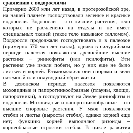
сравнению с водорослями
Примерно 2600 млн лет назад, в протерозойской эре,
на нашей планете господствовали зеленые и красные
водоросли. Водоросли – это низшие растения, тело
которых не расчленено на отделы и не имеет
специальных тканей (такое тело называют талломом).
Водоросли продолжали господствовать и в палеозое
(примерно 570 млн лет назад), однако в силурийском
периоде палеозоя появляются древнейшие высшие
растения – риниофиты (или псилофиты). Эти
растения уже имели побеги, но у них еще не было
листьев и корней. Размножались они спорами и вели
наземный или полуводный образ жизни.
В девонском периоде палеозоя появляются
моховидные и папоротникообразные (плауны, хвощи,
папоротники), а господствуют на Земле риниофиты и
водоросли. Моховидные и папоротникообразные – это
высшие споровые растения. У мхов появляются
стебли и листья (выросты стебля), однако корней еще
нет; функцию корней выполняют ризоиды –
корнеобразные отростки стебля. В цикле развития