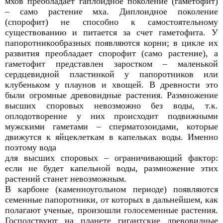
мхов преобладает гаплоидное поколение (гаметофит)
– само растение мха. Диплоидное поколение
(спорофит) не способно к самостоятельному
существованию и питается за счет гаметофита. У
папоротникообразных появляются корни; в цикле их
развития преобладает спорофит (само растение), а
гаметофит представлен заростком – маленькой
сердцевидной пластинкой у папоротников или
клубеньком у плаунов и хвощей. В древности это
были огромные древовидные растения. Размножение
высших споровых невозможно без воды, т.к.
оплодотворение у них происходит подвижными
мужскими гаметами – сперматозоидами, которые
движутся к яйцеклеткам в капельках воды. Именно
поэтому вода
для высших споровых – ограничивающий фактор:
если не будет капельной воды, размножение этих
растений станет невозможным.
В карбоне (каменноугольном периоде) появляются
семенные папоротники, от которых в дальнейшем, как
полагают ученые, произошли голосеменные растения.
Господствуют на планете гигантские древовидные