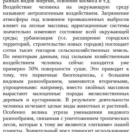
разных видов энергии, освоение космоса и т.д.
Воздействие человека на окружающую среду
называют антропогенным воздействием. Загрязнение
атмосферы под влиянием промышленных выбросов
влияет на лесные массивы; ирригационные системы
значительно изменяют состояние всей окружающей
среды; урбанизация (т.е. расширение городских
территорий, строительство новых городов) поглощает
сотни тысяч гектаров сельскохозяйственных земель.
По некоторым данным, под сильным хозяйственным
воздействием человека сейчас находится уже
примерно 50% поверхности суши. Это приводит к
тому, что первичные биогеоценозы, с большим
видовым разнообразием, заменяются вторичными,
упрощенными: например, вместо хвойных массивов
вырастают малоценные породы мелколиственных
деревьев и кустарников. В результате деятельности
человека исчезают целые виды животных и растений.
Особенно велика угроза уменьшения видового
разнообразия, связанная с уничтожением тропических
лесов, которые к тому же являются «легкими» нашей
планеты. Значительный вред приносит использование