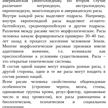
американская (монголоидная). Во втором случае
различают негроидную, австралоидную,
европеоидную, монголоидную и американскую расы.
Внутри каждой расы выделяют подрасы. Например,
внутри европеоидной расы выделяют атланто-
балтийскую, среднеевропейскую и другие подрасы.
Различия между расами чисто морфологические. Расы
человека начали формироваться примерно 30–40 тыс.
лет назад в процессе заселения человеком Земли.
Многие морфологические расовые признаки имели
адаптивное значение, т.е. возникали как
приспособление к условиям существования. Расы –
это открытые генетические системы.
В состав одной нации могут входить разные расы, с
другой стороны, одни и те же расы могут входить в
состав разных наций.
Всем расам человека свойственны общевидовые
особенности (строение черепа, мозга, стопы,
одинаковые группы крови, резус-фактор, одинаковые
число и вид хромосом), все расы равноценны в
биологическом, психическом и социальном
отношении.