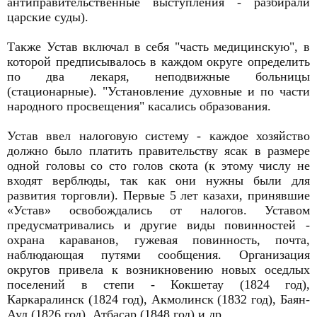
антиправительственные выступления - разбирали
царские суды).
Также Устав включал в себя "часть медицинскую", в
которой предписывалось в каждом округе определить
по два лекаря, неподвижные больницы
(стационарные). "Установление духовные и по части
народного просвещения" касались образования.
Устав ввел налоговую систему - каждое хозяйство
должно было платить правительству ясак в размере
одной головы со сто голов скота (к этому числу не
входят верблюды, так как они нужны были для
развития торговли). Первые 5 лет казахи, принявшие
«Устав» освобождались от налогов. Уставом
предусматривались и другие виды повинностей -
охрана караванов, гужевая повинность, почта,
наблюдающая путями сообщения. Организация
округов привела к возникновению новых оседлых
поселений в степи - Кокшетау (1824 год),
Каркаралинск (1824 год), Акмолинск (1832 год), Баян-
Аул (1826 год), Атбасар (1848 год) и др.