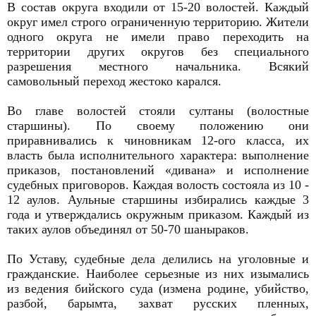
В состав округа входили от 15-20 волостей. Каждый
округ имел строго ограниченную территорию. Жители
одного округа не имели право переходить на
территории других округов без специального
разрешения местного начальника. Всякий
самовольный переход жестоко карался.
Во главе волостей стояли султаны (волостные
старшины). По своему положению они
приравнивались к чиновникам 12-ого класса, их
власть была исполнительного характера: выполнение
приказов, постановлений «дивана» и исполнение
судебных приговоров. Каждая волость состояла из 10 -
12 аулов. Аульные старшины избирались каждые 3
года и утверждались окружным приказом. Каждый из
таких аулов объединял от 50-70 шаныраков.
По Уставу, судебные дела делились на уголовные и
гражданские. Наиболее серьезные из них изымались
из ведения бийского суда (измена родине, убийство,
разбой, барымта, захват русских пленных,