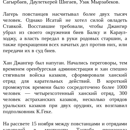
Сагырбаев, Даулеткерей Шигаев, Узак Мырзабеков.
Лагерь повстанцев насчитывал более двух тысяч
человек. Однако Исатай не хотел силой овладеть
Ставкой. Восставшие требовали, чтобы Джангир
убрал из своего окружения биев Балку и Караул-
ходжу, а власть передал в руки родовых старшин, а
также прекращения всех начатых дел против них, или
передачи их в суд биев.
Хан Джангир был напуган. Начались переговоры, тем
временем оренбургская администрация и хан спешно
стягивали войска казаков, сформировали ханский
отряд для карательных действий. В короткий
промежуток времени было сосредоточено более 1000
человек — четырехсотенный ханский отряд, 300
человек астрахан­ских казаков, несколько отрядов
уральских казаков при двух орудиях, их возглавил
подполковник К.Геке.
На рассвете 15 ноября между повстанцами и отрядами
карате­лей в местности Тастобе произошла