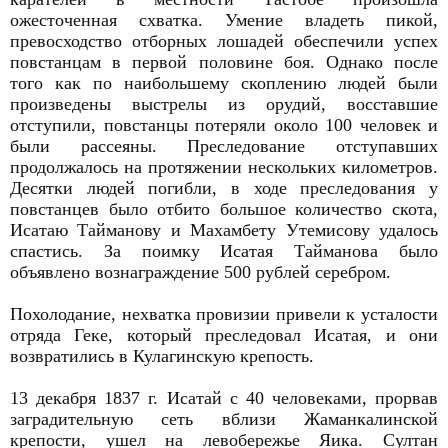
ожесточенная схватка. Умение владеть пикой,
превосходство отборных лошадей обеспе­чили успех
повстанцам в первой половине боя. Однако после
того как по наибольшему скоплению людей были
произведены выстре­лы из орудий, восставшие
отступили, повстанцы потеряли около 100 человек и
были рассеяны. Преследование отступавших
продолжалось на протяжении нескольких километров.
Десятки людей погибли, в ходе преследования у
повстанцев было отбито большое количество скота,
Исатаю Тайманову и Махамбету Утемисову удалось
спастись. За поимку Исатая Тайманова было
объявлено вознаграждение 500 рублей серебром.
Похолодание, нехватка провизии привели к усталости
отряда Геке, который преследовал Исатая, и они
возвратились в Кулагинскую крепость.
13 декабря 1837 г. Исатай с 40 человеками, прорвав
заградительную сеть вблизи Жаманкалинской
крепости, ушел на левобережье Яика. Султан