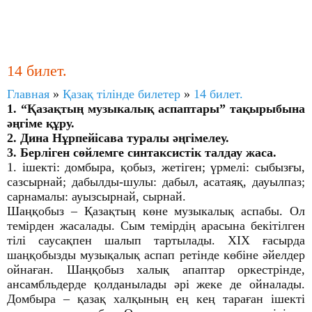
14 билет.
Главная
»
Қазақ тілінде билетер
»
14 билет.
1. “Қазақтың музыкалық аспаптары” тақырыбына
әңгіме құру.
2. Дина Нұрпейісава туралы әңгімелеу.
3. Берліген сөйлемге синтаксистік талдау жаса.
1. ішекті: домбыра, қобыз, жетіген; үрмелі: сыбызғы,
сазсырнай; дабылды-шулы: дабыл, асатаяқ, дауылпаз;
сарнамалы: ауызсырнай, сырнай.
Шаңқобыз – Қазақтың көне музыкалық аспабы. Ол
темірден жасалады. Сым темірдің арасына бекітілген
тілі саусақпен шалып тартылады. ХІХ ғасырда
шаңқобызды музықалық аспап ретінде көбіне әйелдер
ойнаған. Шаңқобыз халық апаптар оркестрінде,
ансамбльдерде қолданылады әрі жеке де ойналады.
Домбыра – қазақ халқының ең кең тараған ішекті