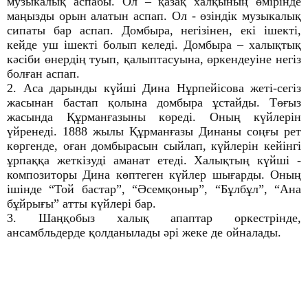
музыкалық аспабы. Ол – қазақ халқының өмірінде
маңызды орын алатын аспап. Ол - өзіндік музыкалық
сипаты бар аспап. Домбыра, негізінен, екі ішекті,
кейде уш ішекті болып келеді. Домбыра – халықтық
кәсіби өнердің туып, қалыптасуына, өркендеуіне негіз
болған аспап.
2. Аса дарынды күйші Дина Нұрпейісова жеті-сегіз
жасынан бастап қолына домбыра ұстайды. Төғыз
жасында Құрманғазыны көреді. Оның күйлерін
үйренеді. 1888 жылы Құрманғазы Динаны соңғы рет
көргенде, оған домбырасын сыйлап, күйлерін кейінгі
ұрпаққа жеткізуді аманат етеді. Халықтың күйші -
композиторы Дина көптеген күйлер шығарды. Оның
ішінде “Той бастар”, “Әсемқоныр”, “Бұлбұл”, “Ана
бұйрығы” атты күйлері бар.
3. Шаңқобыз халық апаптар оркестрінде,
ансамбльдерде қолданылады әрі жеке де ойналады.