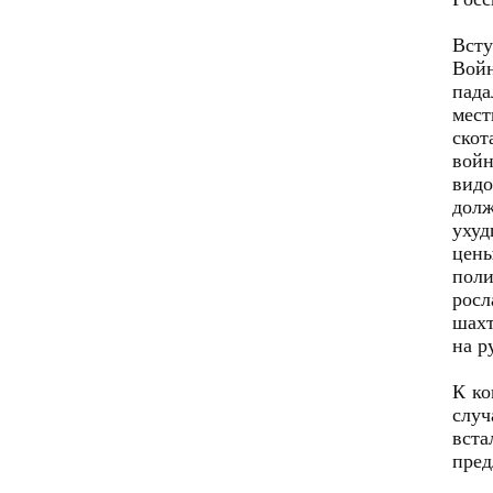
Всту
Войн
пада
мест
скот
войн
видо
долж
ухуд
цены
поли
росл
шахт
на р
К ко
случ
вста
пред