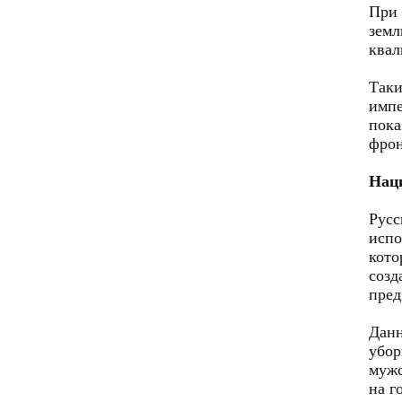
При 
зем
квал
Таки
имп
пока
фрон
Наци
Рус
испо
кото
соз
пред
Данн
убор
мужс
на г