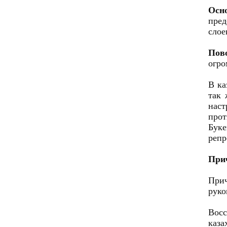
Осн
пред
слое
Пов
огро
В ка
так 
нас
про
Буке
репр
При
Прич
руко
Восс
каз