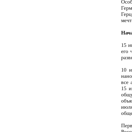
Особ
Гер
Герц
мечт
Нач
15 и
его 
разв
10 и
нано
все 
15 и
общу
объя
июл
обще
Перв
Росс