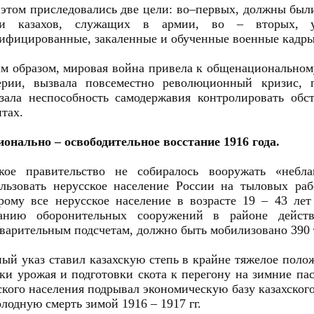
этом приследовались две цели: во–первых, должны были
ли казахов, служащих в армии, во – вторых, у
ифицированные, закаленные и обученные военные кадры
м образом, мировая война привела к общенациональному
ерии, вызвала повсеместно революционный кризис, п
зала неспособность самодержавия контролировать обс
тах.
онально – освободительное восстание 1916 года.
ское правительство не собиралось вооружать «небл
льзовать нерусское население России на тыловых раб
рому все нерусское население в возрасте 19 – 43 ле
данию оборонительных сооружений в районе дейс
варительным подсчетам, должно быть мобилизовано 390 
ый указ ставил казахскую степь в крайне тяжелое поло
ки урожая и подготовки скота к перегону на зимние па
кого населения подрывал экономическую базу казахского
олодную смерть зимой 1916 – 1917 гг.