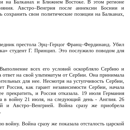
ли на Балканах и Ближнем Востоке. В этом регионе
ияния. Австро–Венгрия после аннексии Боснии и
сь сохранить свои политические позиции на Балканах,
аследник престола Эрц–Герцог Франц–Фердинанд. Убил
ука» студент Г. Принцип. Это послужило поводом для
Выполнение всех его условий оскорбляло Сербию и
а ответ на свой ультиматум от Сербии. Она принимала
ительных для нее. Несмотря на уступчивость Сербии,
ет Россия, как гарант независимости Сербии, начала
е прекратить, и Россия отказала. 19 июля Германия
а в войну 21 июля, на следующий день - Англия. 26
й и Австро–Венгрией. Война сразу же приобрела
.
ю войну. Война сразу же показала отсталость царской