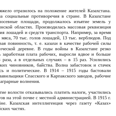
жело отразилось на положение жителей Казахстана.
а социальные противоречия в стране. В Казахстане
 посевные площади, продолжалось изъятие земель у
нской областях. Производилась массовая реквизиция
ия лошадей и средств транспорта. Например, за время
 мяса, 70 тыс. голов лошадей, 13 тыс. верблюдов. Под
я повинность, т. е. казахи в качестве рабочей силы
нческой деревне. В годы войны в Казахстане резко
 заработная плата рабочих, выросли вдвое и больше
 раза, а в отдельных случаях – в 15 раз. Усилились
ких чиновников, байства. Волна забастовок и стачек
сь и политические. В 1914 – 1915 годы бастовали
авильщики Спасского и Карпакского заводов, рабочие
 аграрные волнения.
огие волости отказывались платить налоги, участились
ов на этой почве с местной администрацией. В 1915 г.
не. Казахская интеллигенция через газету «Казах»
йских частях.