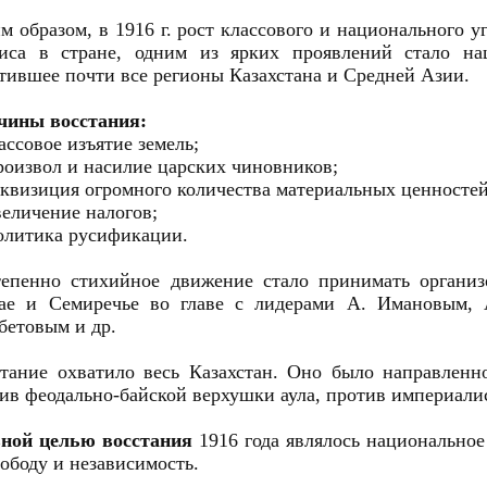
м образом, в 1916 г. рост классового и национального 
иса в стране, одним из ярких проявлений стало нац
тившее почти все регионы Казахстана и Средней Азии.
чины восстания:
ассовое изъятие земель;
роизвол и насилие царских чиновников;
еквизиция огромного количества материальных ценносте
величение налогов;
олитика русификации.
епенно стихийное движение стало принимать организ
гае и Семиречье во главе с лидерами А. Имановым, 
етовым и др.
тание охватило весь Казахстан. Оно было направленн
ив феодально-байской верхушки аула, против империали
вной целью восстания
1916 года являлось национальное 
вободу и независимость.