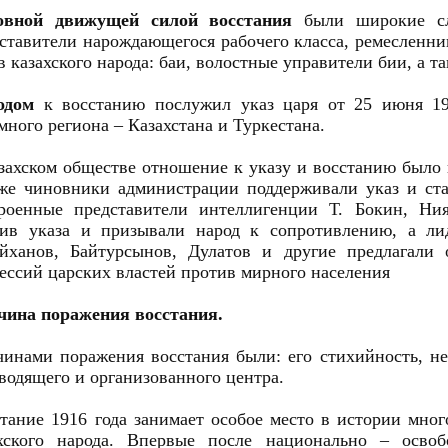
овной движущей силой восстания
были широкие сло
ставители нарождающегося рабочего класса, ремесленни
в казахского народа: баи, волостные управители бии, а т
одом
к восстанию послужил указ царя от 25 июня 191
много региона – Казахстана и Туркестана.
захском обществе отношение к указу и восстанию было 
же чиновники администрации поддерживали указ и ста
троенные представители интеллигенции Т. Бокин, Ни
тив указа и призывали народ к сопротивлению, а ли
йханов, Байтурсынов, Дулатов и другие предлагали 
ессий царских властей против мирного населения
чина поражения восстания.
инами поражения восстания были: его стихийность, не
водящего и организованного центра.
тание 1916 года занимает особое место в истории мно
ахского народа. Впервые после национально – освоб