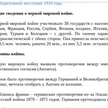
бодительное восстание 1916 года.
е сведения о первой мировой войне.
рвой мировой войне участвовало 38 государств с насел
ия, Франция, Россия, Сербия, Япония, позднее, Итали
рия, Турция и Болгария – с другой. По своему харак
риалистической с обеих сторон. Она принесла неисчисл
9,5 млн. человек, ранено 20 млн., из них 3,5 млн. остал
чины войны.
вую мировую войну вызвали противоречия между импе
ственного согласия (Антанта).
ное было противоречие между Германией и Великобрита
оке, мечтала отобрать у Англии ее колонии.
блялись франко – германские противоречия из–за Эльза
усской войны 1870 – 1871 годов. Германия претендовала