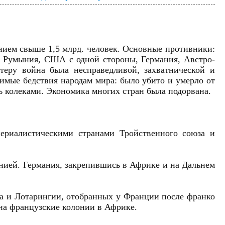
ением свыше 1,5 млрд. человек. Основные противники:
я, Румыния, США с одной стороны, Германия, Австро-
теру война была несправедливой, захватнической и
имые бедствия народам мира: было убито и умерло от
ись колеками. Экономика многих стран была подорвана.
риалистическими странами Тройственного союза и
нией. Германия, закрепившись в Африке и на Дальнем
са и Лотарингии, отобранных у Франции после франко
 на французские колонии в Африке.