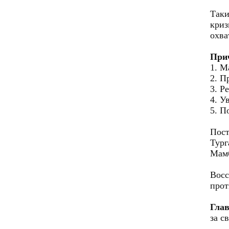
Таки
криз
охва
При
1. М
2. П
3. Р
4. У
5. П
Пост
Тур
Мамб
Восс
прот
Гла
за с