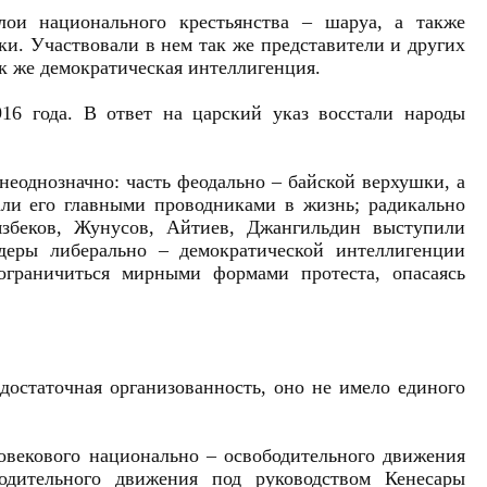
и национального крестьянства – шаруа, а также
ки. Участвовали в нем так же представители и других
ак же демократическая интеллигенция.
6 года. В ответ на царский указ восстали народы
неоднозначно: часть феодально – байской верхушки, а
ли его главными проводниками в жизнь; радикально
язбеков, Жунусов, Айтиев, Джангильдин выступили
деры либерально – демократической интеллигенции
ограничиться мирными формами протеста, опасаясь
достаточная организованность, оно не имело единого
говекового национально – освободительного движения
одительного движения под руководством Кенесары