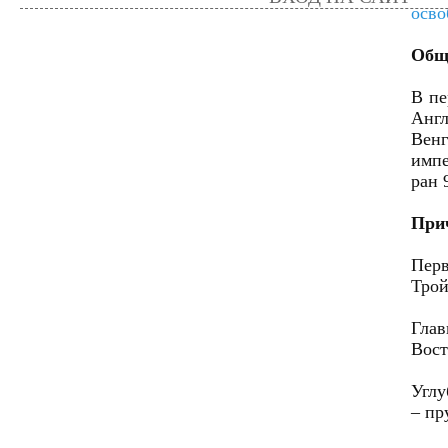
осво
Общи
В пе
Англ
Венг
импе
ран 
При
Пер
Трой
Глав
Вост
Углу
– пр