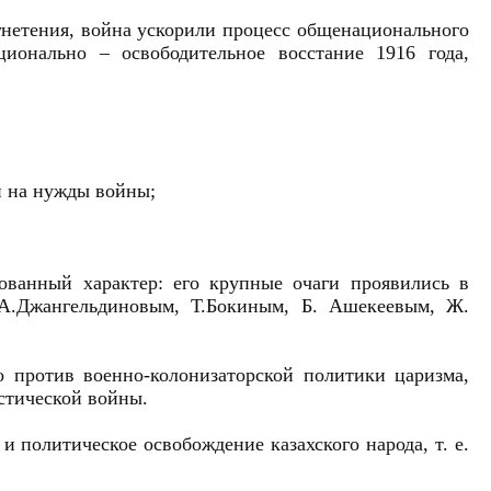
угнетения, война ускорили процесс общенационального
ионально – освободительное восстание 1916 года,
й на нужды войны;
ованный характер: его крупные очаги проявились в
А.Джангельдиновым, Т.Бокиным, Б. Ашекеевым, Ж.
о против военно-колонизаторской политики царизма,
стической войны.
и политическое освобождение казахского народа, т. е.