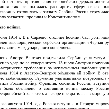
ой остроты противоречия европейских держав достиг
мания так же пыталась расширить сферу своего вл
еговины готовилась к захвату Сербии. Россия стремила
ала захватить проливы и Константинополь.
ало войны.
юня 1914 г. В г. Сараево, столице Боснии, был убит н
член заговорщической сербской организации «Черная р
язывания международного конфликта.
юня Австро–Венгрия придъявила Сербии ультиматум. 
сило удар по ее суверенитету. 13 июля Австрия получил
австрийские требования, за исключением наиболее униз
юля 1914 г. Австро–Венгрия объявила ей войну. В отв
ю мобилизацию. Германия ультимативно потребовала е
вила России войну. Франция, союзник России, вступил
я было объявлено о состоянии войны между Россие
европейский характер, а вскоре превратилась в мировую
ого августа 1914 года Россия вступила в Первую мирову
ии в экономическом и техническом отношении.