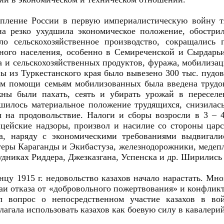
пление России в первую империалистическую войну тя
а резко ухудшила экономическое положение, обострил
ло сельскохозяйственное производство, сокращались
ного населения, особенно в Семиреченской и Сырдарьи
а и сельскохозяйственных продуктов, фуража, мобилизац
ы из Туркестанского края было вывезено 300 тыс. пудов
м помощи семьям мобилизованных была введена трудова
ны были пахать, сеять и убирать урожай в переселе
шилось материальное положение трудящихся, снизилась
 на продовольствие. Налоги и сборы возросли в 3 – 4
цейские надзоры, произвол и насилие со стороны царс
а, наряду с экономическими требованиями выдвигали
еры Караганды и Экибастуза, железнодорожники, медепл
удниках Риддера, Джезказгана, Успенска и др. Ширились
нцу 1915 г. недовольство казахов начало нарастать. Мн
аи отказа от «добровольного пожертвования» и конфликт
л вопрос о непосредственном участие казахов в вой
лагала использовать казахов как боевую силу в кавалери