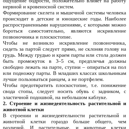
ощущение бодрости, положительно влияет на работу
нервной и кровеносной систем.
Формирование скелета и мышечной системы человека
происходит в детские и юношеские годы. Наиболее
распространенными нарушениями, с которыми можно
бороться самостоятельно, являются искривление
позвоночника и плоскостопие.
Чтобы не возникло искривление позвоночника,
сидеть за партой следует прямо, не склоняя голову на
грудь. Между грудью и краем парты или стола должен
быть промежуток в 3–5 см, предплечья должны
свободно лежать на парте, ступни – опираться на пол
или подножку парты. В младших классах школьникам
лучше пользоваться ранцем, а не портфелем.
Чтобы предотвратить плоскостопие, т.е. понижение
свода стопы, следует носить обувь с задником, с
эластичной подошвой, на небольшом каблуке.
2. Строение и жизнедеятельность растительной и
животной клетки
В строении и жизнедеятельности растительной и
животной клетки гораздо больше общего, чем
различий. И растительные, и животные клетки