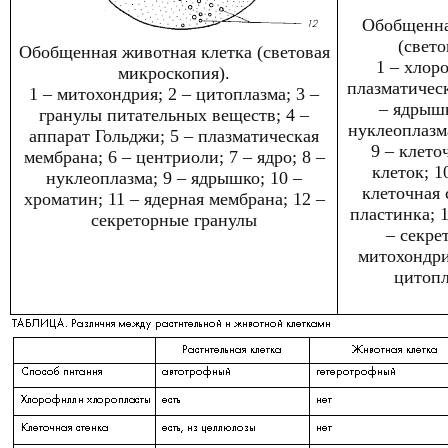
Обобщенна
(свето
Обобщенная животная клетка (световая
1 – хлоро
микроскопия).
плазматическ
1 – митохондрия; 2 – цитоплазма; 3 –
– ядрышк
гранулы питательных веществ; 4 –
нуклеоплазма
аппарат Гольджи; 5 – плазматическая
9 – клето
мембрана; 6 – центриоли; 7 – ядро; 8 –
клеток; 1
нуклеоплазма; 9 – ядрышко; 10 –
клеточная 
хроматин; 11 – ядерная мембрана; 12 –
пластинка; 1
секреторные гранулы
– секре
митохондрия
цитопл