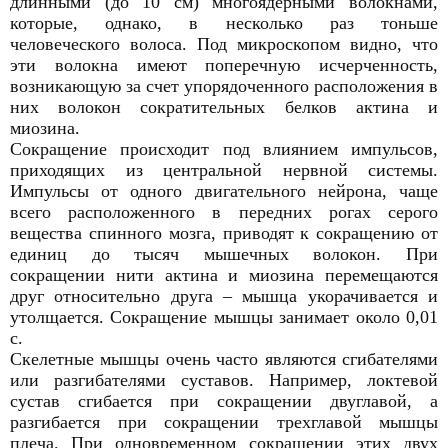
длинными (до 10 см) многоядерными волокнами,
которые, однако, в несколько раз тоньше
человеческого волоса. Под микроскопом видно, что
эти волокна имеют поперечную исчерченность,
возникающую за счет упорядоченного расположения в
них волокон сократительных белков актина и
миозина.
Сокращение происходит под влиянием импульсов,
приходящих из центральной нервной системы.
Импульсы от одного двигательного нейрона, чаще
всего расположенного в передних рогах серого
вещества спинного мозга, приводят к сокращению от
единиц до тысяч мышечных волокон. При
сокращении нити актина и миозина перемещаются
друг относительно друга – мышца укорачивается и
утолщается. Сокращение мышцы занимает около 0,01
с.
Скелетные мышцы очень часто являются сгибателями
или разгибателями суставов. Например, локтевой
сустав сгибается при сокращении двуглавой, а
разгибается при сокращении трехглавой мышцы
плеча. При одновременном сокращении этих двух