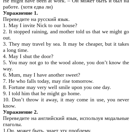
He might have been at work. – Он может быть и был на
работе. (хотя едва ли)
Упражнение 1.
Переведите на русский язык.
1. May I invite Nick to our house?
2. It stopped raining, and mother told us that we might go
out.
3. They may travel by sea. It may be cheaper, but it takes
a long time.
4. May I shut the door?
5. You may not go to the wood alone, you don’t know the
way.
6. Mum, may I have another sweet?
7. He who falls today, may rise tomorrow.
8. Fortune may very well smile upon you one day.
9. I told him that he might go home.
10. Don’t throw it away, it may come in use, you never
know.
Упражнение 2.
Переведите на английский язык, используя модальные
глаголы.
1.Он, может быть, знает эту проблему.