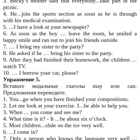
3. Becky’s mother said that everybody...take part in the
picnic.
4. He...join the sports section as soon as he is through
with his medical examination.
5. ...I have a look at your newspaper?
6. As soon as the boy … leave the room, he smiled a
happy smile and ran out to join his friends outside.
7. … I bring my sister to the party?
8. He asked if he … bring his sister to the party.
9. After they had finished their homework, the children …
watch TV.
10. … I borrow your car, please?
Упражнение 5.
Вставьте модальные глаголы may или can.
Предложения переведите.
1. You...go when you have finished your compositions.
2. Let me look at your exercise. I...be able to help you.
3. When ... you come and see me?
4. What time is it? - It ...be about six o’clock.
5. Most children...slide on the ice very well.
6. ...I come in?
7. Only a person who knows the language very well ...