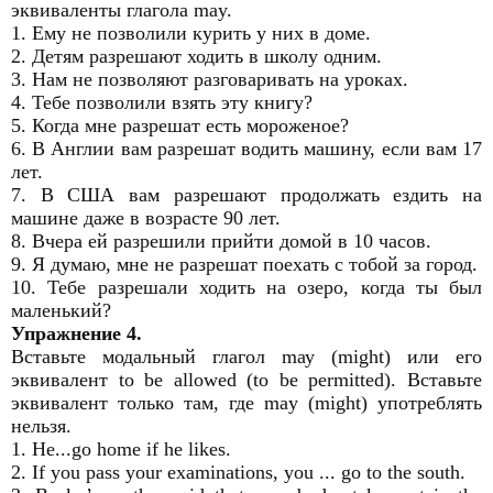
эквиваленты глагола may.
1. Ему не позволили курить у них в доме.
2. Детям разрешают ходить в школу одним.
3. Нам не позволяют разговаривать на уроках.
4. Тебе позволили взять эту книгу?
5. Когда мне разрешат есть мороженое?
6. В Англии вам разрешат водить машину, если вам 17
лет.
7. В США вам разрешают продолжать ездить на
машине даже в возрасте 90 лет.
8. Вчера ей разрешили прийти домой в 10 часов.
9. Я думаю, мне не разрешат поехать с тобой за город.
10. Тебе разрешали ходить на озеро, когда ты был
маленький?
Упражнение 4.
Вставьте модальный глагол mау (might) или его
эквивалент to be allowed (to be permitted). Вставьте
эквивалент только там, где may (might) употреблять
нельзя.
1. He...go home if he likes.
2. If you pass your examinations, you ... go to the south.