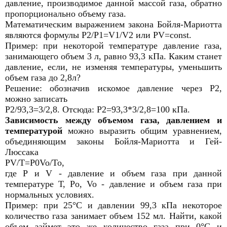
давление, производимое данной массой газа, обратно
пропорционально объему газа.
Математическим выражением закона Бойля-Мариотта
являются формулы P2/P1=V1/V2 или PV=const.
Пример: при некоторой температуре давление газа,
занимающего объем 3 л, равно 93,3 кПа. Каким станет
давление, если, не изменяя температуры, уменьшить
объем газа до 2,8л?
Решение: обозначив искомое давление через Р2,
можно записать
Р2/93,3=3/2,8. Отсюда: Р2=93,3*3/2,8=100 кПа.
Зависимость между объемом газа, давлением и
температурой
можно выразить общим уравнением,
объединяющим законы Бойля-Мариотта и Гей-
Люссака
PV/T=P0Vo/To,
где Р и V - давление и объем газа при данной
температуре Т, Ро, Vo - давление и объем газа при
нормальных условиях.
Пример: при 25°С и давлении 99,3 кПа некоторое
количество газа занимает объем 152 мл. Найти, какой
объем займет это же количество газа при 0°С и