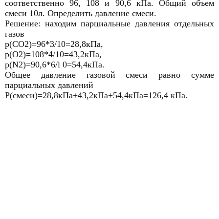
соответственно 96, 108 и 90,6 кПа. Общий объем
смеси 10л. Определить давление смеси.
Решение: находим парциальные давления отдельных
газов
р(СО2)=96*3/10=28,8кПа,
р(О2)=108*4/10=43,2кПа,
p(N2)=90,6*6/l 0=54,4кПа.
Общее давление газовой смеси равно сумме
парциальных давлений
Р(смеси)=28,8кПа+43,2кПа+54,4кПа=126,4 кПа.