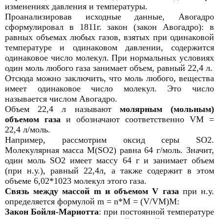
изменениях давления и температуры.
Проанализировав исходные данные, Авогадро
сформулировал в 1811г. закон (закон Авогадро): в
равных объемах любых газов, взятых при одинаковой
температуре и одинаковом давлении, содержится
одинаковое число молекул. При нормальных условиях
один моль любого газа занимает объем, равный 22,4 л.
Отсюда можно заключить, что моль любого, вещества
имеет одинаковое число молекул. Это число
называется числом Авогадро.
Объем 22,4 л называют
молярным (мольным)
объемом газа
и обозначают соответственно VM =
22,4 л/моль.
Например, рассмотрим оксид серы SO2.
Молекулярная масса M(SO2) равна 64 г/моль. Значит,
один моль SO2 имеет массу 64 г и занимает объем
(при н.у.), равный 22,4л, а также содержит в этом
объеме 6,02*1023 молекул этого газа.
Связь между массой m и объемом V газа
при н.у.
определяется формулой m = n*M = (V/VM)M:
Закон Бойля-Мариотта
: при постоянной температуре