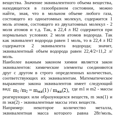
вещества. Значение эквивалентного объема вещества,
находящегося в газообразном состоянии, можно
найти, зная, что в мольном объеме любого газа,
состоящего из одноатомных молекул, содержится 1
моль атомов, состоящего из двухатомных молекул - 2
моля атомов и т.д. Так, в 22,4 л Н2 содержится при
нормальных условиях 2 моля атомов водорода. Так
как эквивалент водорода равен 1 моль, то в 22,4 л Н2
содержатся 2 эквивалента водорода; значит,
эквивалентный объем водорода равен 22,4/2=11,2 л/
моль.
Наиболее важным законом химии является закон
эквивалентов: химические элементы соединяются
друг с другом в строго определенных количествах,
соответствующих их эквивалентам. Математическое
выражение закона эквивалентов имеет следующий
вид:
где m1 и m2 - массы
реагирующих или образующихся веществ, m экв(1) и
m экв(2) - эквивалентные массы этих веществ.
Например: некоторое количество металла,
эквивалентная масса которого равна 28г/моль,