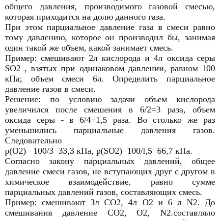
общего давления, производимого газовой смесью,
которая приходится на долю данного газа.
При этом парциальное давление газа в смеси равно
тому давлению, которое он производил бы, занимая
один такой же объем, какой занимает смесь.
Пример: смешивают 2л кислорода и 4л оксида серы
SO2 , взятых при одинаковом давлении, равном 100
кПа; объем смеси 6л. Определить парциальное
давление газов в смеси.
Решение: по условию задачи объем кислорода
увеличился после смешения в 6/2=3 раза, объем
оксида серы - в 6/4=1,5 раза. Во столько же раз
уменьшились парциальные давления газов.
Следовательно
р(О2)= 100/3=33,3 кПа, p(SO2)=100/l,5=66,7 кПа.
Согласно закону парциальных давлений, общее
давление смеси газов, не вступающих друг с другом в
химическое взаимодействие, равно сумме
парциальных давлений газов, составляющих смесь.
Пример: смешивают Зл СО2, 4л О2 и 6 л N2. До
смешивания давление СО2, О2, N2.составляло