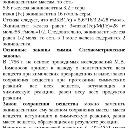
эквивалентным массам, то есть
5,6 г железа эквивалентны 3,2 г серы
mэкв (Fе) эквивалентна 16 г/моль серы.
Отсюда следует, что m3KB(Fe) = 5,6*16/3,2=28 г/моль.
Эквивалент железа равен: 3=mэкв(Fe)/M(Fe)=28 г/
моль:56 г/моль=1/2. Следовательно, эквивалент железа
равен 1/2 моля, то есть в 1 моле железа содержится 2
эквивалента.
Основные законы химии. Стехиометрические
законы.
В 1756 г. на основе проводимых исследований М.В.
Ломоносов пришел к выводу о неизменности веса
веществ при химических превращениях и вывел закон
сохранения вещества при протекании химических
реакций: вес всех веществ, вступающих в
химическую реакцию, равен весу всех продуктов
реакции.
Закон сохранения вещества
можно заменить
эквивалентным ему законом сохранения массы: масса
веществ, вступивших в химическую реакцию, равна
массе веществ, образующихся в результате реакции.
Например: в химической реакции: С+О2=СО2 масса