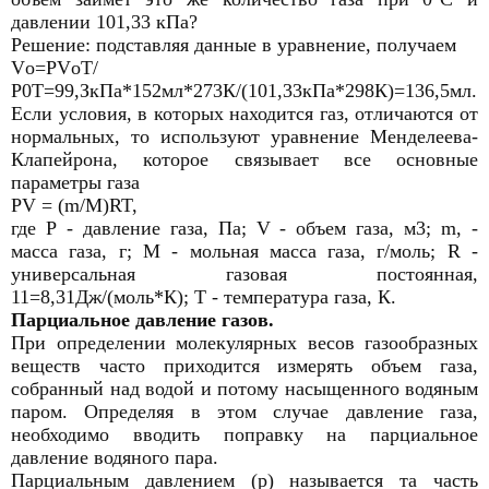
давлении 101,33 кПа?
Решение: подставляя данные в уравнение, получаем
Vо=РVоТ/
Р0Т=99,ЗкПа*152мл*273К/(101,33кПа*298К)=136,5мл.
Если условия, в которых находится газ, отличаются от
нормальных, то используют уравнение Менделеева-
Клапейрона, которое связывает все основные
параметры газа
PV = (m/M)RT,
где Р - давление газа, Па; V - объем газа, м3; m, -
масса газа, г; М - мольная масса газа, г/моль; R -
универсальная газовая постоянная,
11=8,31Дж/(моль*К); Т - температура газа, К.
Парциальное давление газов.
При определении молекулярных весов газообразных
веществ часто приходится измерять объем газа,
собранный над водой и потому насыщенного водяным
паром. Определяя в этом случае давление газа,
необходимо вводить поправку на парциальное
давление водяного пара.
Парциальным давлением (р) называется та часть