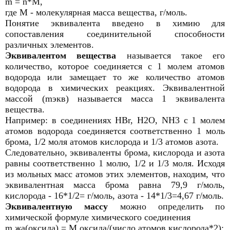
m = n*М,
где М - молекулярная масса вещества, г/моль.
Понятие эквивалента введено в химию для
сопоставления соединительной способности
различных элементов.
Эквивалентом вещества
называется такое его
количество, которое соединяется с 1 молем атомов
водорода или замещает то же количество атомов
водорода в химических реакциях. Эквивалентной
массой (mэкв) называется масса 1 эквивалента
вещества.
Например: в соединениях HBr, H2O, NH3 с 1 молем
атомов водорода соединяется соответственно 1 моль
брома, 1/2 моля атомов кислорода и 1/3 атомов азота.
Следовательно, эквиваленты брома, кислорода и азота
равны соответственно 1 молю, 1/2 и 1/3 моля. Исходя
из мольных масс атомов этих элементов, находим, что
эквивалентная масса брома равна 79,9 г/моль,
кислорода - 16*1/2= г/моль, азота - 14*1/3=4,67 г/моль.
Эквивалентную массу
можно определить по
химической формуле химического соединения
m жа(оксида) = М оксида/(число атомов кислорода*2);