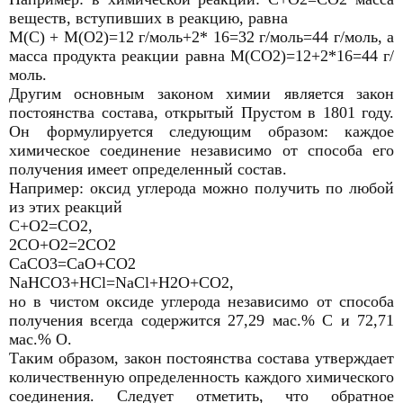
веществ, вступивших в реакцию, равна
М(С) + М(О2)=12 г/моль+2* 16=32 г/моль=44 г/моль, а
масса продукта реакции равна М(СО2)=12+2*16=44 г/
моль.
Другим основным законом химии является закон
постоянства состава, открытый Прустом в 1801 году.
Он формулируется следующим образом: каждое
химическое соединение независимо от способа его
получения имеет определенный состав.
Например: оксид углерода можно получить по любой
из этих реакций
С+О2=СО2,
2СО+О2=2СО2
СаСО3=СаО+СО2
NaHCO3+HCl=NaCl+H2O+CO2,
но в чистом оксиде углерода независимо от способа
получения всегда содержится 27,29 мас.% С и 72,71
мас.% О.
Таким образом, закон постоянства состава утверждает
количественную определенность каждого химического
соединения. Следует отметить, что обратное