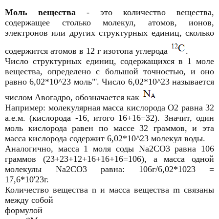
Моль вещества
- это количество вещества,
содержащее столько молекул, атомов, ионов,
электронов или других структурных единиц, сколько
содержится атомов в 12 г изотопа углерода
.
Число структурных единиц, содержащихся в 1 моле
вещества, определено с большой точностью, и оно
равно 6,02*10^23 моль"'. Число 6,02*10^23 называется
числом Авогадро, обозначается как
Например: молекулярная масса кислорода О2 равна 32
а.е.м. (кислорода -16, итого 16+16=32). Значит, один
моль кислорода равен по массе 32 граммов, и эта
масса кислорода содержит 6,02*10^23 молекул воды.
Аналогично, масса 1 моля соды Na2СО3 равна 106
граммов (23+23+12+16+16+16=106), а масса одной
молекулы Na2CO3 равна: 106г/6,02*1023 =
17,6*10'23г.
Количество вещества n и масса вещества m связаны
между собой
формулой