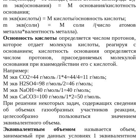
m экв(основания) = М основания/кислотность
основания;
m экв(кислоты) = М кислоты/основность кислоты;
m экв(соли) = М соли /(число атомов
металла*валентность металла).
Основность кислоты
определяется числом протонов,
которое отдает молекула кислоты, реагируя с
основанием; кислотность основания определяется
числом протонов, присоединяемых молекулой
основания при взаимодействии его с кислотой.
Например:
М экв СО2=44 г/моль /1*4=44/4=11 г/моль;
М экв H2SO4=98 г/моль/2=46 г/моль;
М экв NaOH=40 г/моль/1=40 г/моль;
М экв СаСО3=100 г/моль/1*2=50 г/моль.
При решении некоторых задач, содержащих сведения
об объемах газообразных участников реакции,
целесообразно пользоваться значением
эквивалентного объема.
Эквивалентным объемом
называется объем,
занимаемый при данных условиях 1 эквивалентном