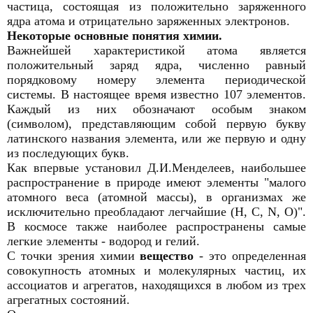
частица, состоящая из положительно заряженного
ядра атома и отрицательно заряженных электронов.
Некоторые основные понятия химии.
Важнейшей характеристикой атома является
положительный заряд ядра, численно равный
порядковому номеру элемента периодической
системы. В настоящее время известно 107 элементов.
Каждый из них обозначают особым знаком
(символом), представляющим собой первую букву
латинского названия элемента, или же первую и одну
из последующих букв.
Как впервые установил Д.И.Менделеев, наибольшее
распространение в природе имеют элементы "малого
атомного веса (атомной массы), в организмах же
исключительно преобладают легчайшие (Н, С, N, О)".
В космосе также наиболее распространены самые
легкие элементы - водород и гелий.
С точки зрения химии
вещество
- это определенная
совокупность атомных и молекулярных частиц, их
ассоциатов и агрегатов, находящихся в любом из трех
агрегатных состояний.