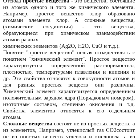
Отсюда
простые вещества
- это вещества, состоящие
из атомов одного и того же химического элемента.
Например, простое вещество хлор образовано
атомами элемента хлор. А сложные вещества,
(химические соединения) - это вещества,
образующиеся при химическом взаимодействии
атомов разных
химических элементов (Ag2O, H2O, CuO и т.д.).
Понятие "простое вещество" нельзя отождествлять с
понятием "химический элемент". Простое вещество
характеризуется определенной растворимостью,
плотностью, температурами плавления и кипения и
др. Эти свойства относятся к совокупности атомов и
для разных простых веществ они различны.
Химический элемент характеризуется определенным
положительным зарядом ядра (Порядковым номером),
изотопным составом, степенью окисления и т.д.
Свойства элементов относятся к его отдельным
атомам.
Сложные вещества
состоят не из простых веществ, а
из элементов, Например, углекислый газ СО2состоит
не из простых веществ углерода и кислорода, а из