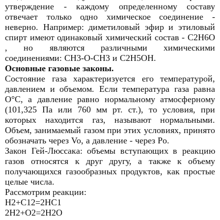
утверждение - каждому определенному составу
отвечает только одно химическое соединение -
неверно. Например: диметиловый эфир и этиловый
спирт имеют одинаковый химический состав - С2Н6О
, но являются различными химическими
соединениями: СН3-О-СН3 и С2Н5ОН.
Основные газовые законы.
Состояние газа характеризуется его температурой,
давлением и объемом. Если температура газа равна
О°С, а давление равно нормальному атмосферному
(101,325 Па или 760 мм рт. ст.), то условия, при
которых находится газ, называют нормальными.
Объем, занимаемый газом при этих условиях, принято
обозначать через Vo, а давление - через Ро.
Закон Гей-Люссака: объемы вступающих в реакцию
газов относятся к друг другу, а также к объему
получающихся газообразных продуктов, как простые
целые числа.
Рассмотрим реакции:
Н2+С12=2НС1
2Н2+О2=2Н2О