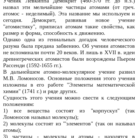
Ученик Левкиппа Демокрит (460-370 гг. до н.э.)
назвал эти мельчайшие частицы атомами (от греч.
атомос - неделимый). Эта название мы используем и
сегодня. Демокрит, развивая новое учение
"атомистику", приписал атомам такие свойства, как
размер и форма, способность к движению.
Однако одна из гениальных догадок человеческого
разума была предана забвению. Об учении атомистов
не вспоминали почти 20 веков. И лишь в XVII в. идеи
древнегреческих атомистов были возрождены Пьером
Рассенди (1592-1655 гг.).
В дальнейшем атомно-молекулярное учение развил
М.В. Ломоносов. Основные положения этого учения
изложены в его работе "Элементы математической
химии" (1741 г.) и ряде других.
Сущность этого учения можно свести к следующим
положениям:
1) все вещества состоят из "корпускул" (так
Ломоносов называл молекулы);
2) молекулы состоят из '"элементов" (так он называл
атомы);
3) частицы - молекулы и атомы - находятся в