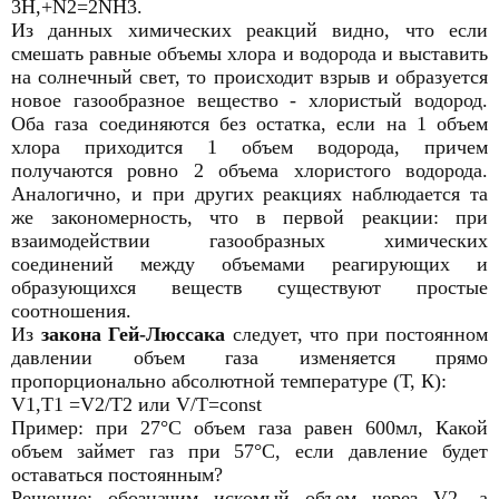
3H,+N2=2NH3.
Из данных химических реакций видно, что если
смешать равные объемы хлора и водорода и выставить
на солнечный свет, то происходит взрыв и образуется
новое газообразное вещество - хлористый водород.
Оба газа соединяются без остатка, если на 1 объем
хлора приходится 1 объем водорода, причем
получаются ровно 2 объема хлористого водорода.
Аналогично, и при других реакциях наблюдается та
же закономерность, что в первой реакции: при
взаимодействии газообразных химических
соединений между объемами реагирующих и
образующихся веществ существуют простые
соотношения.
Из
закона Гей-Люссака
следует, что при постоянном
давлении объем газа изменяется прямо
пропорционально абсолютной температуре (Т, К):
V1,T1 =V2/T2 или V/T=const
Пример: при 27°С объем газа равен 600мл, Какой
объем займет газ при 57°С, если давление будет
оставаться постоянным?
Решение: обозначим искомый объем через V2, а