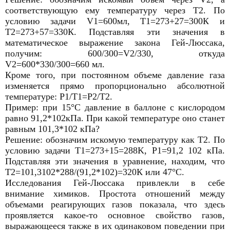
соответствующую ему температуру через Т2. По
условию задачи V1=600мл, Т1=273+27=300К и
Т2=273+57=330К. Подставляя эти значения в
математическое выражение закона Гей-Люссака,
получим: 600/300=V2/330, откуда
V2=600*330/300=660 мл.
Кроме того, при постоянном объеме давление газа
изменяется прямо пропорционально абсолютной
температуре: P1/T1=P2/T2.
Пример: при 15°С давление в баллоне с кислородом
равно 91,2*102кПа. При какой температуре оно станет
равным 101,3*102 кПа?
Решение: обозначим искомую температуру как Т2. По
условию задачи T1=273+15=288K, P1=91,2 102 кПа.
Подставляя эти значения в уравнение, находим, что
Т2=101,3102*288/(91,2*102)=320К или 47°С.
Исследования Гей-Люссака привлекли в себе
внимание химиков. Простота отношений между
объемами реагирующих газов показала, что здесь
проявляется какое-то основное свойство газов,
выражающееся также в их одинаковом поведении при