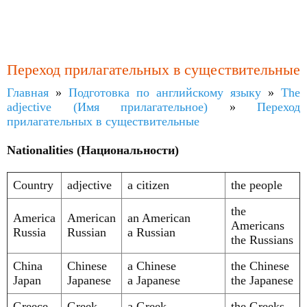
Переход прилагательных в существительные
Главная
»
Подготовка по английскому языку
»
The
adjective (Имя прилагательное)
»
Переход
прилагательных в существительные
Nationalities (Национальности)
Country
adjective
a citizen
the people
the
America
American
an American
Americans
Russia
Russian
a Russian
the Russians
China
Chinese
a Chinese
the Chinese
Japan
Japanese
a Japanese
the Japanese
Greece
Greek
a Greek
the Greeks