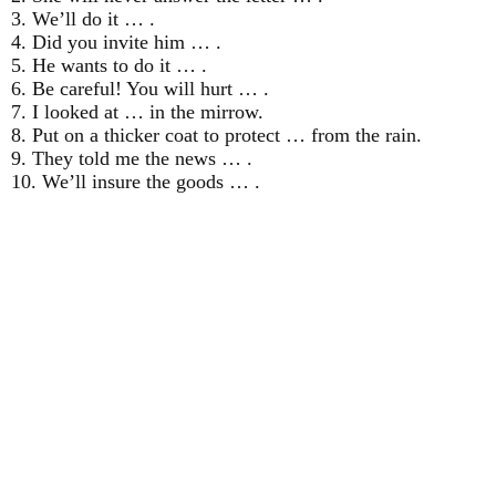
3. We’ll do it … .
4. Did you invite him … .
5. He wants to do it … .
6. Be careful! You will hurt … .
7. I looked at … in the mirrow.
8. Put on a thicker coat to protect … from the rain.
9. They told me the news … .
10. We’ll insure the goods … .