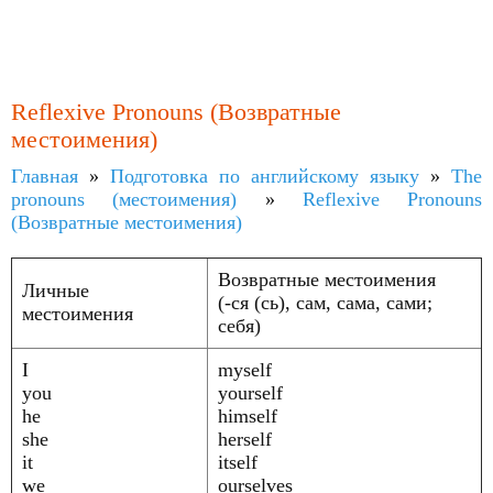
Reflexive Pronouns (Возвратные
местоимения)
Главная
»
Подготовка по английскому языку
»
The
pronouns (местоимения)
»
Reflexive Pronouns
(Возвратные местоимения)
Возвратные местоимения
Личные
(-ся (сь), сам, сама, сами;
местоимения
себя)
I
myself
you
yourself
he
himself
she
herself
it
itself
we
ourselves