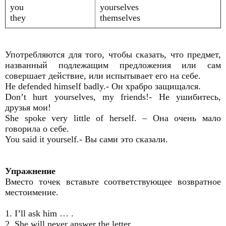
you
yourselves
they
themselves
Употребляются для того, чтобы сказать, что предмет,
названный подлежащим предложения или сам
совершает действие, или испытывает его на себе.
He defended himself badly.- Он храбро защищался.
Don’t hurt yourselves, my friends!- Не ушибитесь,
друзья мои!
She spoke very little of herself. – Она очень мало
говорила о себе.
You said it yourself.- Вы сами это сказали.
Упражнение
Вместо точек вставьте соответствующее возвратное
местоимение.
1. I’ll ask him … .
2. She will never answer the letter … .