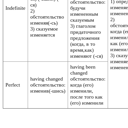
1) опре
обстоятельство:
ся)
изменя
Indefinite
будучи
2)
измене
измененным
обстоятельство
2)
сказуемым
изменяя(-сь)
обстоят
3) глаголом
3) сказуемое
когда (е
придаточного
изменяется
изменил
предложения
как (его
(когда, в то
измени
время,как)
3) сказ
изменяют (-ся)
изменяе
having been
измене
changed
having changed
обстоятельство:
Perfect
обстоятельство:
когда (его)
изменив(-шись)
изменили,
после того как
(его) изменили