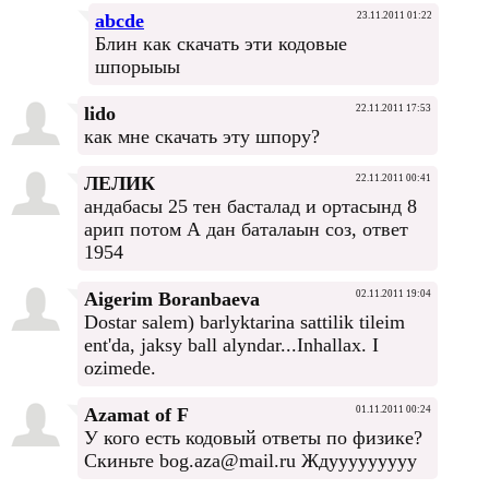
abcde
23.11.2011 01:22
Блин как скачать эти кодовые
шпорыыы
lido
22.11.2011 17:53
как мне скачать эту шпору?
ЛЕЛИК
22.11.2011 00:41
андабасы 25 тен басталад и ортасынд 8
арип потом А дан баталаын соз, ответ
1954
Aigerim Boranbaeva
02.11.2011 19:04
Dostar salem) barlyktarina sattilik tileim
ent'da, jaksy ball alyndar...Inhallax. I
ozimede.
Azamat of F
01.11.2011 00:24
У кого есть кодовый ответы по физике?
Скиньте bog.aza@mail.ru Ждууууууууу