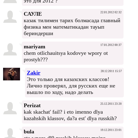
это для 2012 ?
САУЛЕ
22.01.2012 02:32
казак тилимен тарих болмасада главный
физика мен математикадан тауып
бериндерши
mariyam
17.01.2012 00:37
chem otlichauitsya kodovye wpory ot
prostyh???
Zakir
28.12.2011 15:57
Это только для казахских классов!
Лично проверял, для русских еще не
вышло по ходу, надо делать
Perizat
25.12.2011 23:20
kak skachat' fail? i eto imenno dlya
kazahskih klassov, da?a est' dlya russkih?
bula
19.12.2011 23:01