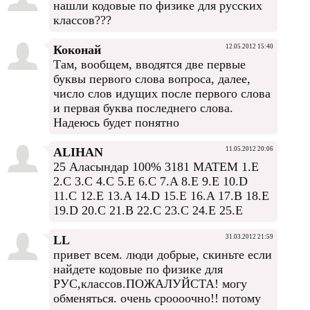
нашли кодовые по физике для русских
классов???
Коконай
12.05.2012 15:40
Там, вообщем, вводятся две первые
буквы первого слова вопроса, далее,
число слов идущих после первого слова
и первая буква последнего слова.
Надеюсь будет понятно
ALIHAN
11.05.2012 20:06
25 Аласындар 100% 3181 MATEM 1.E
2.C 3.C 4.C 5.E 6.C 7.A 8.E 9.E 10.D
11.C 12.E 13.A 14.D 15.E 16.A 17.B 18.E
19.D 20.C 21.B 22.C 23.C 24.E 25.E
LL
31.03.2012 21:59
привет всем. люди добрые, скиньте если
найдете кодовые по физике для
РУС,классов.ПОЖАЛУЙСТА! могу
обменяться. очень сроооочно!! потому