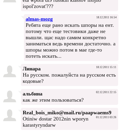
eta wpora dl9 russkih klassov mojno
ispol'zovat'???
almas-mozg
18.12.2011 16:54
Ребята еще рано искать шпоры на ент.
потому что еще тестовики даже не
вышли. щас надо самим конкретно
заниматься ведь времени достаточно. а
шпоры можно потом в мае где-то
потеть искать...
Линара
18.12.2011 15:11
На русском. пожалуйста на русском есть
кодовые?
альбина
02.12.2011 22:15
как же этим пользоваться?
Real_bois_miko@mail.ru/paapwaems9
Otiniw dostar 2012nin wporyn
01.12.2011 03:26
karastyryndarw