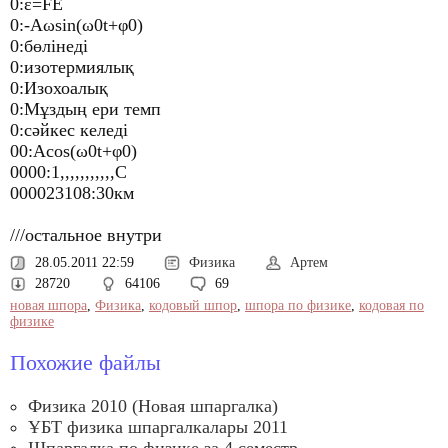
0:ε=FE
0:-Аωsin(ω0t+φ0)
0:бөлінеді
0:изотермиялық
0:Изохоалық
0:Мұздың ери темп
0:сәйкес келеді
00:Аcos(ω0t+φ0)
0000:1,,,,,,,,,,,С
000023108:30км
///остальное внутри
28.05.2011 22:59
Физика
Артем
28720
64106
69
новая шпора
,
Физика
,
кодовый шпор
,
шпора по физике
,
кодовая по
физике
Похожие файлы
Физика 2010 (Новая шпаргалка)
ҰБТ физика шпаргалкалары 2011