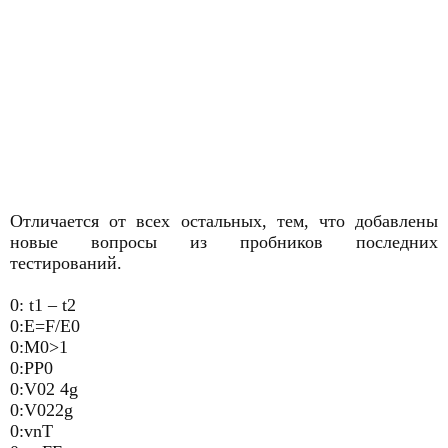
Отличается от всех остальных, тем, что добавлены
новые вопросы из пробников последних
тестирований.
0: t1 – t2
0:E=F/E0
0:M0>1
0:PP0
0:V02 4g
0:V022g
0:vnT