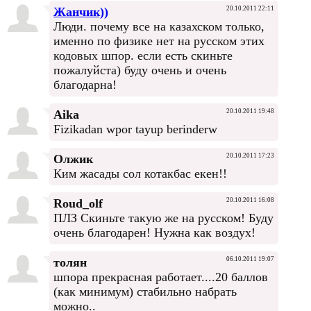
Жанчик))
20.10.2011 22:11
Люди. почему все на казахском только,
именно по физике нет на русском этих
кодовых шпор. если есть скиньте
пожалуйста) буду очень и очень
благодарна!
Aika
20.10.2011 19:48
Fizikadan wpor tayup berinderw
Олжик
20.10.2011 17:23
Ким жасады сол котакбас екен!!
Roud_olf
20.10.2011 16:08
ПЛЗ Скиньте такую же на русском! Буду
очень благодарен! Нужна как воздух!
толян
06.10.2011 19:07
шпора прекрасная работает....20 баллов
(как минимум) стабильно набрать
можно..