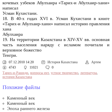
кочевых узбеков Абулхаира «Тарих-и Абулхаир-хани»
написал
Усман Кухистани.
18. В 40-х годах XVI в. Усман Кухистани в книге
«Тарих-и Абулхаир-хани» написал историю правления
хана
Абулхаира
19. На территории Казахстана в XIV-XV вв. основная
часть населения наряду с исламом почитали и
верховное божество
Тенгри.
07.12.2010 14:20
История Казахстана
Артем
4743
11021
0
Тарих-и-Рашиди
,
вопросы ент
,
устное творчество
,
литература
,
история Казахстана
Похожие файлы
Каменный век
Каменный век
Эпоха раннего железа