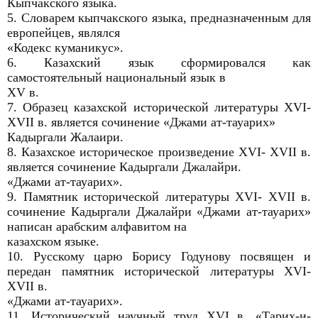
Кыпчакского языка.
5. Словарем кыпчакского языка, предназначенным для
европейцев, являлся
«Кодекс куманикус».
6. Казахский язык сформировался как
самостоятельный национальный язык в
XV в.
7. Образец казахской исторической литературы XVI-
XVII в. является сочинение «Джами ат-тауарих»
Кадыргали Жалаири.
8. Казахское историческое произведение XVI- XVII в.
является сочинение Кадыргали Джалайри.
«Джами ат-тауарих».
9. Памятник исторической литературы XVI- XVII в.
сочинение Кадыргали Джалайри «Джами ат-тауарих»
написан арабским алфавитом на
казахском языке.
10. Русскому царю Борису Годунову посвящен и
передан памятник исторической литературы XVI-
XVII в.
«Джами ат-тауарих».
11. Исторический научный труд XVI в. «Тарих-и-