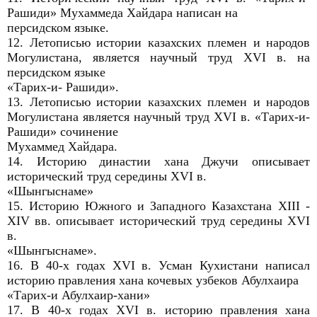
Рашиди» Мухаммеда Хайдара написан на
персидском языке.
12. Летописью истории казахских племен и народов
Могулистана, является научный труд XVI в. на
персидском языке
«Тарих-и- Рашиди».
13. Летописью истории казахских племен и народов
Могулистана является научный труд XVI в. «Тарих-и-
Рашиди» сочинение
Мухаммед Хайдара.
14. Историю династии хана Джучи описывает
исторический труд середины XVI в.
«Шынгыснаме»
15. Историю Южного и Западного Казахстана XIII -
XIV вв. описывает исторический труд середины XVI
в.
«Шынгыснаме».
16. В 40-х годах XVI в. Усман Кухистани написал
историю правления хана кочевых узбеков Абулхаира
«Тарих-и Абулхаир-хани»
17. В 40-х годах XVI в. историю правления хана