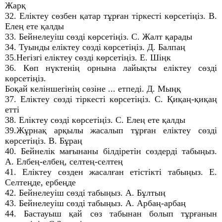
Жарқ
32. Еліктеу сөзбен қатар тұрған тіркесті көрсетіңіз. В.
Елең ете қалды
33. Бейнелеуіш сөзді көрсетіңіз. С. Жалт қарады
34. Туынды еліктеу сөзді көрсетіңіз. Д. Балпаң
35.Негізгі еліктеу сөзді көрсетіңіз. Е. Шіңк
36. Көп нүктенің орнына лайықты еліктеу сөзді
көрсетіңіз.
Боқай келіншегінің сөзіне ... етпеді. Д. Мыңқ
37. Еліктеу сөзді тіркесті көрсетіңіз. С. Қиқаң-қиқаң
етті
38. Еліктеу сөзді көрсетіңіз. С. Елең ете қалды
39.Жұрнақ арқылы жасалып тұрған еліктеу сөзді
көрсетіңіз. В. Бұраң
40. Бейнелік мағынаны білдіретін сөздерді табыңыз.
А. Елбең-елбең, селтең-селтең
41. Еліктеу сөзден жасалған етістікті табыңыз. Е.
Селтеңде, ербеңде
42. Бейнелеуіш сөзді табыңыз. А. Бұлтың
43. Бейнелеуіш сөзді табыңыз. А. Арбаң-арбаң
44. Бастауыш қай сөз табынан болып тұрғанын