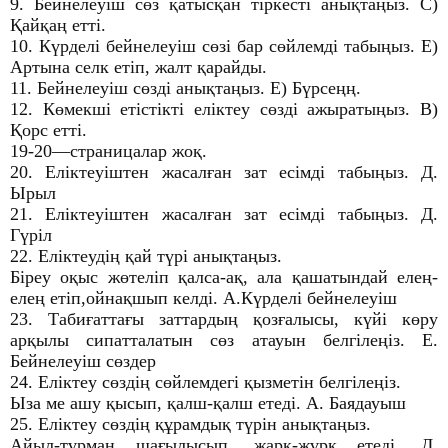
9. Бейнелеуіш сөз қатысқан тіркесті анықтаңыз. С)
Қайқаң етті.
10. Күрделі бейнелеуіш сөзі бар сөйлемді табыңыз. Е)
Артына селк етіп, жалт қарайды.
11. Бейнелеуіш сөзді анықтаңыз. Е) Бүрсеңң.
12. Көмекші етістікті еліктеу сөзді ажыратыңыз. В)
Қорс етті.
19-20—страницалар жоқ.
20. Еліктеуіштен жасалған зат есімді табыңыз. Д.
Ырыл
21. Еліктеуіштен жасалған зат есімді табыңыз. Д.
Гүріл
22. Еліктеудің қай түрі анықтаңыз.
Біреу оқыс жөтеліп қалса-ақ, ала қашатындай елең-
елең етіп,ойнақшып келді. А.Күрделі бейнелеуіш
23. Табиғаттағы заттардың қозғалысы, күйі көру
арқылы сипатталатын сөз атауын белгілеңіз. Е.
Бейнелеуіш сөздер
24. Еліктеу сөздің сөйлемдегі қызметін белгілеңіз.
Ыза ме ашу қысып, қалш-қалш етеді. А. Баядауыш
25. Еліктеу сөздің құрамдық түрін анықтаңыз.
Айыл-тұрман шағылысып, жарқ-жұрқ етеді. Д.