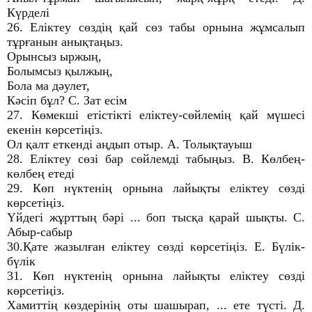
Күрделі
26. Еліктеу сөздің қай сөз табы орнына жұмсалып
тұрғанын анықтаңыз.
Орынсыз ыржың,
Болымсыз қылжың,
Бола ма дәулет,
Кәсіп бұл? С. Зат есім
27. Көмекші етістікті еліктеу-сөйлемің қай мүшесі
екенін көрсетіңіз.
Ол қалт еткенді аңдып отыр. А. Толықтауыш
28. Еліктеу сөзі бар сөйлемді табыңыз. В. Көлбең-
көлбең етеді
29. Көп нүктенің орнына лайықты еліктеу сөзді
көрсетіңіз.
Үйдегі жұрттың бәрі ... боп тысқа қарай шықты. С.
Абыр-сабыр
30.Қате жазылған еліктеу сөзді көрсетіңіз. Е. Бүлік-
бүлік
31. Көп нүктенің орнына лайықты еліктеу сөзді
көрсетіңіз.
Хамиттің көздерінің оты шашырап, ... ете түсті. Д.