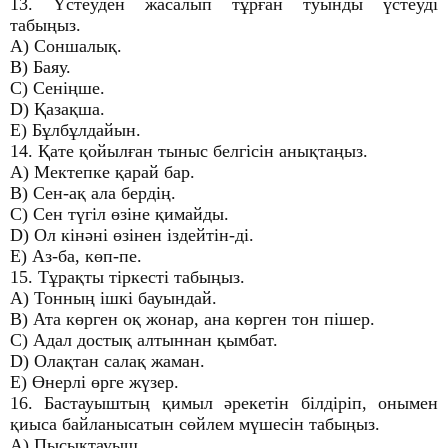
13. Үстеуден жасалып тұрған туынды үстеуді
табыңыз.
A) Соншалық.
B) Баяу.
C) Сеніңше.
D) Қазақша.
E) Бұлбұлдайын.
14. Қате қойылған тыныс белгісін анықтаңыз.
A) Мектепке қарай бар.
B) Сен-ақ ала бердің.
C) Сен түгіл өзіне қимайды.
D) Ол кінәні өзінен іздейтін-ді.
E) Аз-ба, көп-пе.
15. Тұрақты тіркесті табыңыз.
A) Тонның ішкі бауындай.
B) Ата көрген оқ жонар, ана көрген тон пішер.
C) Адал достық алтыннан қымбат.
D) Олақтан салақ жаман.
E) Өнерлі өрге жүзер.
16. Бастауыштың қимыл әрекетін білдіріп, онымен
қиыса байланысатын сөйлем мүшесін табыңыз.
A) Пысықтауыш.