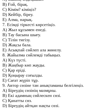
B) Ғой, бірақ.
C) Кімім? кіміңіз?
D) Кейбір, біреу.
E) Алма, нарық.
7. Есімді тіркесті көрсетіңіз.
A) Жыл құсымен енеді.
B) Тау басына шығу.
C) Тілін тигізу.
D) Жақсы бала.
E) Асықпай сөйлеп ала жөнелу.
8. Жайылма сөйлемді табыңыз.
A) Күз түсті.
B) Жаңбыр көп жауды.
C) Қар еріді.
D) Қоңырау соғылды.
E) Сағат жүріп тұр.
9. Автор сөзіне тән анықтаманы белгілеңіз.
A) Біреудің сөзінің мазмұны.
B) Екі адамның сөйлескен сөзі.
C) Қанатты сөз.
D) Біреудің айтқан нақты сөзі.