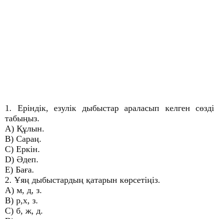
1. Еріндік, езулік дыбыстар араласып келген сөзді
табыңыз.
A) Құлын.
B) Сараң.
C) Еркін.
D) Әдеп.
E) Баға.
2. Ұяң дыбыстардың қатарын көрсетіңіз.
A) м, д, з.
B) р,х, з.
C) б, ж, д.