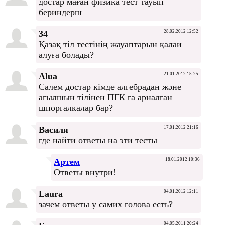
достар маған физика тест тауып
бериндерш
34
28.02.2012 12:52
Қазақ тіл тестінің жауаптарын қалаи
алуға болады?
Alua
21.01.2012 15:25
Салем достар кімде алгебрадан және
ағылшын тілінен ПГК га арналған
шпоргалкалар бар?
Василя
17.01.2012 21:16
где найти ответы на эти тесты
Артем
18.01.2012 10:36
Ответы внутри!
Laura
04.01.2012 12:11
зачем ответы у самих голова есть?
04.05.2011 20:24