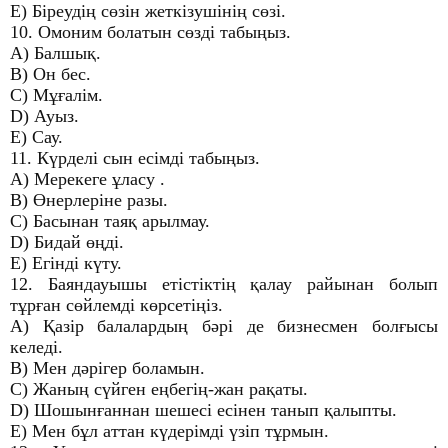
E) Біреудің сөзін жеткізушінің сөзі.
10. Омоним болатын сөзді табыңыз.
A) Балшық.
B) Он бес.
C) Мұғалім.
D) Ауыз.
E) Сау.
11. Күрделі сын есімді табыңыз.
A) Мерекеге ұласу .
B) Өнерлеріне разы.
C) Басынан таяқ арылмау.
D) Бидай өңді.
E) Егінді күту.
12. Баяндауышы етістіктің қалау райынан болып
тұрған сөйлемді көрсетіңіз.
A) Қазір балалардың бәрі де бизнесмен болғысы
келеді.
B) Мен дәрігер боламын.
C) Жаның сүйген еңбегің-жан рақаты.
D) Шошынғаннан шешесі есінен танып қалыпты.
E) Мен бұл аттан күдерімді үзіп тұрмын.