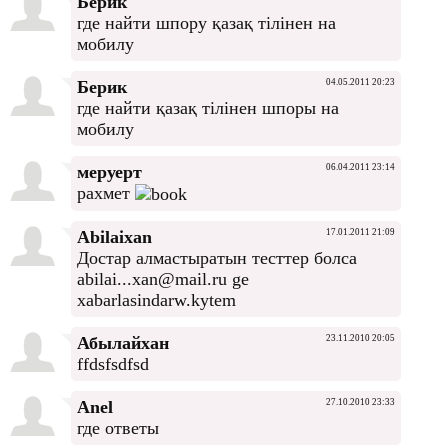
Берик
где найти шпору қазақ тілінен на
мобилу
Берик
04.05.2011 20:23
где найти қазақ тілінен шпоры на
мобилу
меруерт
06.04.2011 23:14
рахмет
Abilaixan
17.01.2011 21:09
Достар алмастыратын тесттер болса
abilai...xan@mail.ru ge
xabarlasindarw.kytem
Абылайхан
23.11.2010 20:05
ffdsfsdfsd
Anel
27.10.2010 23:33
где ответы