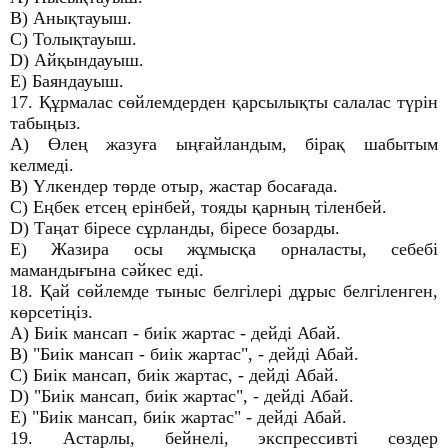
B) Анықтауыш.
C) Толықтауыш.
D) Айқындауыш.
E) Баяндауыш.
17. Құрмалас сөйлемдерден қарсылықты салалас түрін
табыңыз.
A) Өлең жазуға ыңғайландым, бірақ шабытым
келмеді.
B) Үлкендер төрде отыр, жастар босағада.
C) Еңбек етсең ерінбей, тояды қарның тіленбей.
D) Таңат біресе сұрланды, біресе бозарды.
E) Жазира осы жұмысқа орналасты, себебі
мамандығына сәйкес еді.
18. Қай сөйлемде тыныс белгілері дұрыс белгіленген,
көрсетіңіз.
A) Биік мансап - биік жартас - дейді Абай.
B) "Биік мансап - биік жартас", - дейді Абай.
C) Биік мансап, биік жартас, - дейді Абай.
D) "Биік мансап, биік жартас", - дейді Абай.
E) "Биік мансап, биік жартас" - дейді Абай.
19. Астарлы, бейнелі, экспрессивті сөздер