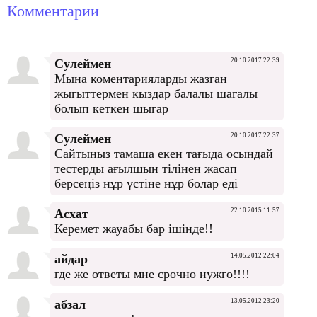
Комментарии
Сулеймен
20.10.2017 22:39
Мына коментарияларды жазган
жыгыттермен кыздар балалы шагалы
болып кеткен шыгар
Сулеймен
20.10.2017 22:37
Сайтыныз тамаша екен тағыда осындай
тестерды ағылшын тілінен жасап
берсеңіз нұр үстіне нұр болар еді
Асхат
22.10.2015 11:57
Керемет жауабы бар ішінде!!
айдар
14.05.2012 22:04
где же ответы мне срочно нужго!!!!
абзал
13.05.2012 23:20