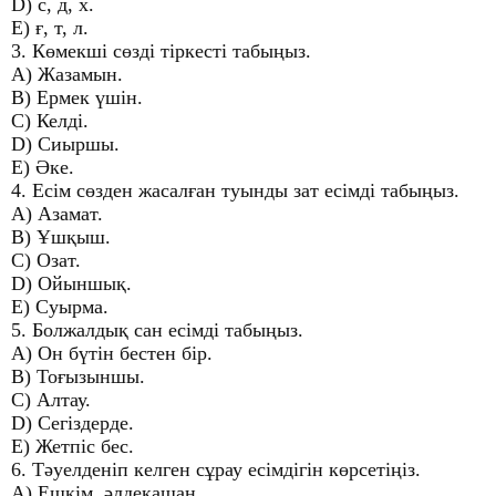
D) с, д, х.
E) ғ, т, л.
3. Көмекші сөзді тіркесті табыңыз.
A) Жазамын.
B) Ермек үшін.
C) Келді.
D) Сиыршы.
E) Әке.
4. Есім сөзден жасалған туынды зат есімді табыңыз.
A) Азамат.
B) Ұшқыш.
C) Озат.
D) Ойыншық.
E) Суырма.
5. Болжалдық сан есімді табыңыз.
A) Он бүтін бестен бір.
B) Тоғызыншы.
C) Алтау.
D) Сегіздерде.
E) Жетпіс бес.
6. Тәуелденіп келген сұрау есімдігін көрсетіңіз.
A) Ешкім, әлдеқашан.