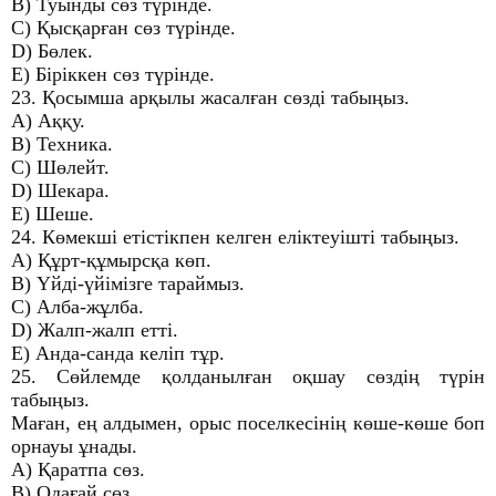
B) Туынды сөз түрінде.
C) Қысқарған сөз түрінде.
D) Бөлек.
E) Біріккен сөз түрінде.
23. Қосымша арқылы жасалған сөзді табыңыз.
A) Аққу.
B) Техника.
C) Шөлейт.
D) Шекара.
E) Шеше.
24. Көмекші етістікпен келген еліктеуішті табыңыз.
A) Құрт-құмырсқа көп.
B) Үйді-үйімізге тараймыз.
C) Алба-жұлба.
D) Жалп-жалп етті.
E) Анда-санда келіп тұр.
25. Сөйлемде қолданылған оқшау сөздің түрін
табыңыз.
Маған, ең алдымен, орыс поселкесінің көше-көше боп
орнауы ұнады.
A) Қаратпа сөз.
B) Одағай сөз.