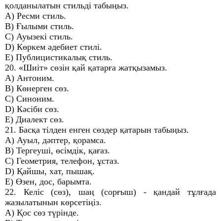
қолданылатын стильді табыңыз.
A) Ресми стиль.
B) Ғылыми стиль.
C) Ауызекі стиль.
D) Көркем әдебиет стилі.
E) Публицистикалық стиль.
20. «Шиіт» сөзін қай қатарға жатқызамыз.
A) Антоним.
B) Көнерген сөз.
C) Синоним.
D) Кәсіби сөз.
E) Диалект сөз.
21. Басқа тілден енген сөздер қатарын табыңыз.
A) Ауыл, дәптер, қорамса.
B) Тергеуші, өсімдік, қағаз.
C) Геометрия, телефон, ұстаз.
D) Қайшы, хат, пышақ.
E) Өзен, дос, барымта.
22. Келіс (сөз), шаң (сорғыш) - қандай тұлғада
жазылатынын көрсетіңіз.
A) Қос сөз түрінде.