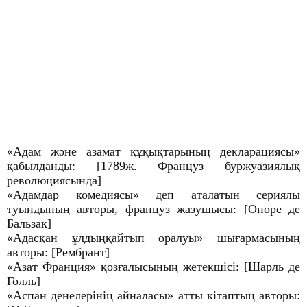
«Адам және азамат құқықтарының декларациясы»
қабылданды: [1789ж. Француз буржуазиялық
революциясында]
«Адамдар комедиясы» деп аталатын сериялы
туындының авторы, француз жазушысы: [Оноре де
Бальзак]
«Адасқан ұлдыңқайтып оралуы» шығармасының
авторы: [Рембрант]
«Азат Франция» қозғалысының жетекшісі: [Шарль де
Голль]
«Аспан денелерінің айналасы» атты кітаптың авторы: