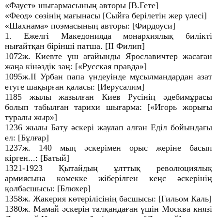
«Фауст» шығармасының авторы [В.Гете]
«Феод» сөзінің мағынасы [Сыйға берілетін жер үлесі]
«Шахнама» поэмасының авторы: [Фирдоуси]
1. Ежелгі Македонияда монархиялық билікті
нығайтқан бірінші патша. [ІІ Филип]
1072ж. Киевте үш ағайынды Ярославичтер жасаған
жаңа кінәздік заң: [«Русская правда»]
1095ж.ІІ Урбан папа үндеуінде мұсылмандардан азат
етуге шақырған қаласы: [Иерусалим]
1185 жылы жазылған Киев Русінің әдебимұрасы
болып табылған тарихи шығарма: [«Игорь жорығы
туралы жыр»]
1236 жылы Бату әскері жаулап алған Еділ бойындағы
ел: [Бұлғар]
1237ж. 140 мың әскерімен орыс жеріне басып
кірген...: [Батый]
1321-1923 Қытайдың ұлттық революциялық
армиясына көмекке жіберілген кеңс әскерінің
қолбасшысы: [Блюхер]
1358ж. Жакерия көтерілісінің басшысы: [Гильом Каль]
1380ж. Мамай әскерін талқандаған үшін Москва князі