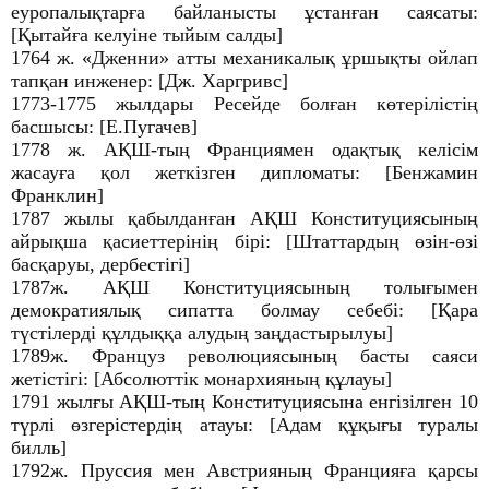
еуропалықтарға байланысты ұстанған саясаты:
[Қытайға келуіне тыйым салды]
1764 ж. «Дженни» атты механикалық ұршықты ойлап
тапқан инженер: [Дж. Харгривс]
1773-1775 жылдары Ресейде болған көтерілістің
басшысы: [Е.Пугачев]
1778 ж. АҚШ-тың Франциямен одақтық келісім
жасауға қол жеткізген дипломаты: [Бенжамин
Франклин]
1787 жылы қабылданған АҚШ Конституциясының
айрықша қасиеттерінің бірі: [Штаттардың өзін-өзі
басқаруы, дербестігі]
1787ж. АҚШ Конституциясының толығымен
демократиялық сипатта болмау себебі: [Қара
түстілерді құлдыққа алудың заңдастырылуы]
1789ж. Француз революциясының басты саяси
жетістігі: [Абсолюттік монархияның құлауы]
1791 жылғы АҚШ-тың Конституциясына енгізілген 10
түрлі өзгерістердің атауы: [Адам құқығы туралы
билль]
1792ж. Пруссия мен Австрияның Францияға қарсы