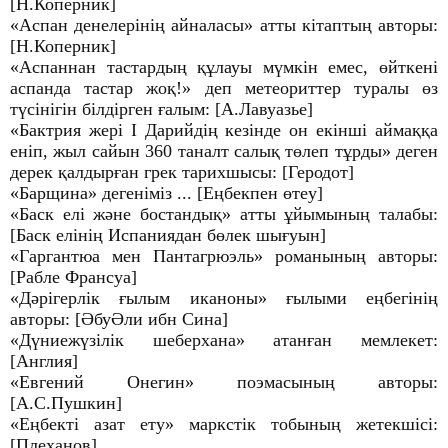
[Н.Коперник]
«Аспан денелерінің айналасы» атты кітаптың авторы:
[Н.Коперник]
«Аспаннан тастардың құлауы мүмкін емес, өйткені
аспанда тастар жоқ!» деп метеориттер туралы өз
түсінігін білдірген ғалым: [А.Лавуазье]
«Бактрия жері І Дарийдің кезінде он екінші аймаққа
еніп, жыл сайын 360 таналт салық төлеп тұрды» деген
дерек қалдырған грек тарихшысы: [Геродот]
«Барщина» дегеніміз ... [Еңбекпен өтеу]
«Баск елі және бостандық» атты ұйымының талабы:
[Баск елінің Испаниядан бөлек шығуын]
«Гаргантюа мен Пантагрюэль» романының авторы:
[Рабле Франсуа]
«Дәрігерлік ғылым иканоны» ғылыми еңбегінің
авторы: [ӘбуӘли ибн Сина]
«Дүниежүзілік шеберхана» атанған мемлекет:
[Англия]
«Евгений Онегин» поэмасының авторы:
[А.С.Пушкин]
«Еңбекті азат ету» маркстік тобының жетекшісі:
[Плеханов]