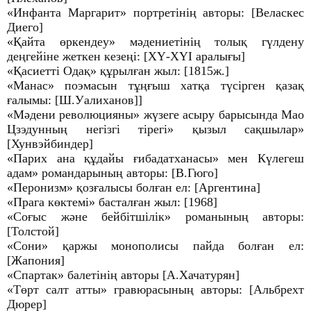
«Инфанта Маргарит» портретінің авторы: [Веласкес
Диего]
«Қайта өркендеу» мәдениетінің толық гүлдену
деңгейіне жеткен кезеңі: [ХҮ-ХҮІ аралығы]
«Қасиетті Одақ» құрылған жыл: [1815ж.]
«Манас» поэмасын тұңғыш хатқа түсірген қазақ
ғалымы: [Ш.Уалиханов]]
«Мәдени революцияны» жүзеге асыру барысында Мао
Цзэдунның негізгі тірегі» қызыл сақшылар»
[Хунвэйбиндер]
«Парих ана құдайы ғибадатханасы» мен Күлегеш
адам» романдарының авторы: [В.Гюго]
«Перонизм» қозғалысы болған ел: [Аргентина]
«Прага көктемі» басталған жыл: [1968]
«Соғыс және бейбітшілік» романының авторы:
[Толстой]
«Сони» қаржы монополисы пайда болған ел:
[Жапония]
«Спартак» балетінің авторы [А.Хачатурян]
«Төрт салт атты» гравюрасының авторы: [Альбрехт
Дюрер]