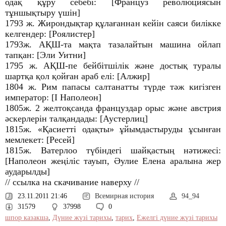
одақ құру себебі: [Француз революциясын
тұншықтыру үшін]
1793 ж. Жирондықтар құлағаннан кейін саяси билікке
келгендер: [Роялистер]
1793ж. АҚШ-та мақта тазалайтын машина ойлап
тапқан: [Эли Уитни]
1795 ж. АҚШ-пе бейбітшілік және достық туралы
шартқа қол қойған араб елі: [Алжир]
1804 ж. Рим папасы салтанатты түрде тәж кигізген
император: [І Наполеон]
1805ж. 2 желтоқсанда француздар орыс және австрия
әскерлерін талқандады: [Аустерлиц]
1815ж. «Қасиетті одақты» ұйымдастыруды ұсынған
мемлекет: [Ресей]
1815ж. Ватерлоо түбіндегі шайқастың нәтижесі:
[Наполеон жеңіліс тауып, Әулие Елена аралына жер
аударылды]
// ссылка на скачивание наверху //
23.11.2011 21:46
Всемирная история
94_94
31579
37998
0
шпор казакша
,
Дүние жүзі тарихы
,
тарих
,
Ежелгі дүние жүзі тарихы