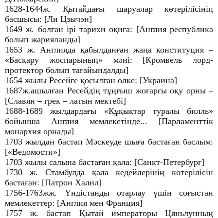
1628-1644ж. Қытайдағы шаруалар көтерілісінің
басшысы: [Ли Цзычэн]
1649 ж. болған ірі тарихи оқиға: [Англия республика
болып жарияланды]
1653 ж. Англияда қабылданған жаңа конституция –
«Басқару жоспарының» мәні: [Кромвель лорд-
протектор болып тағайындалды]
1654 жылы Ресейге қосылған өлке: [Украина]
1687ж.ашылған Ресейдің тұңғыш жоғарғы оқу орны –
[Славян – грек – латын мектебі]
1688-1689 жылдардағы «Құқықтар туралы билль»
бойынша Англия мемлекетінде... [Парламенттік
монархия орнады]
1703 жылдан бастап Мәскеуде шыға бастаған баслым:
[«Ведомости»]
1703 жылы салына бастаған қала: [Санкт-Петербург]
1730 ж. Стамбулда қала кедейлерінің көтерілісін
бастаған: [Патрон Халил]
1756-1763жж. Үндістанды отарлау үшін соғыстан
мемлекеттер: [Англия мен Франция]
1757 ж. бастап Қытай императоры Цяньлунның