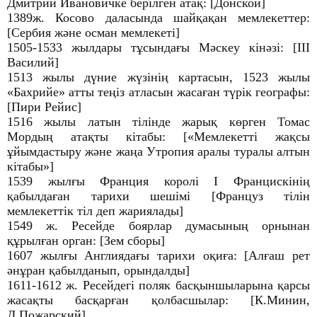
Дмитрий Ивановичке берілген атақ: [Донской]
1389ж. Косово даласында шайқақан мемлекеттер:
[Сербия және осман мемлекеті]
1505-1533 жылдары тұсындағы Мәскеу кінәзі: [ІІІ
Василий]
1513 жылы дүние жүзінің картасын, 1523 жылы
«Бахрийе» атты теңіз атласын жасаған түрік географы:
[Пири Рейис]
1516 жылы латын тілінде жарық көрген Томас
Мордың атақты кітабы: [«Мемлекетті жақсы
ұйымдастыру және жаңа Утропия аралы туралы алтын
кітабы»]
1539 жылғы Франция королі І Францискінің
қабылдаған тарихи шешімі [Француз тілін
мемлекеттік тіл деп жариялады]
1549 ж. Ресейде боярлар думасының орнынан
құрылған орган: [Зем сборы]
1607 жылғы Англиядағы тарихи оқиға: [Алғаш рет
әнұран қабылданып, орындалды]
1611-1612 ж. Ресейдегі поляк басқыншыларына қарсы
жасақты басқарған қолбасшылар: [К.Минин,
Д.Пожарский]