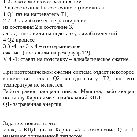
1-2: изотермическое расширение
Р из состояния 1 в состояние 2 (поставили
1 Q1 газ на нагреватель Т1)
2 2 -3: адиабатическое расширение
из состояния 2 в состояние 3,
ад. ад. поставили на подставку, адиабатический
4 Q2 процесс
3 3 -4: из 3 в 4 – изотермическое
сжатие. (поставили на резервуар Т2)
V 4 -1: ставят на подставку – адиабатическое сжатие.
При изотермическом сжатии система отдает некоторое
количество тепла Q2 холодильнику Т2, но его
температура не меняется.
Работа равна площади цикла. Машина, работающая
по циклу Карно имеет наибольший КПД.
Q1- затраченная энергия
Задание: показать, что
Итак, - КПД цикла Карно. => - отношение Q и T
называют приведенной теплотой.