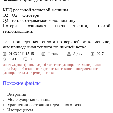
КПД реальной тепловой машины
Q2́ =Q2 + Qпотерь
Q2 –тепло, отдаваемое холодильнику
Потери возникают из-за трения, плохой
теплоизоляции.
=> - приведенная теплота по верхней ветке меньше,
чем приведенная теплота по нижней ветке.
01.03.2011 15:45
Физика
Артем
2017
4543
0
молекулярная физика
,
адиабатическое расширение
,
холодильник
,
цикл Карно
,
Физика
,
изотермическое сжатие
,
изотермическое
расширение газа
,
термодинамика
Похожие файлы
Энтропия
Молекулярная физика
Уравнения состояния идеального газа
Изопроцессы