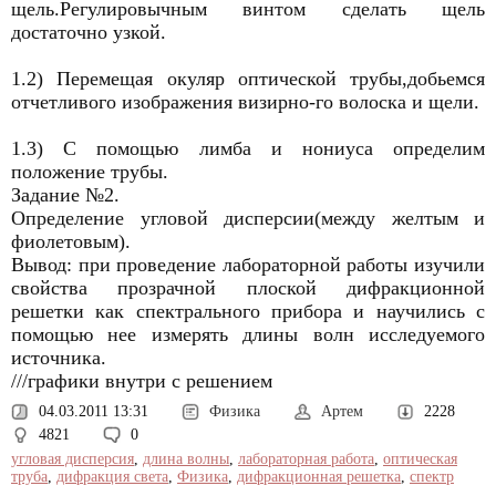
щель.Регулировычным винтом сделать щель
достаточно узкой.
1.2) Перемещая окуляр оптической трубы,добьемся
отчетливого изображения визирно-го волоска и щели.
1.3) С помощью лимба и нониуса определим
положение трубы.
Задание №2.
Определение угловой дисперсии(между желтым и
фиолетовым).
Вывод: при проведение лабораторной работы изучили
свойства прозрачной плоской дифракционной
решетки как спектрального прибора и научились с
помощью нее измерять длины волн исследуемого
источника.
///графики внутри с решением
04.03.2011 13:31
Физика
Артем
2228
4821
0
угловая дисперсия
,
длина волны
,
лабораторная работа
,
оптическая
труба
,
дифракция света
,
Физика
,
дифракционная решетка
,
спектр