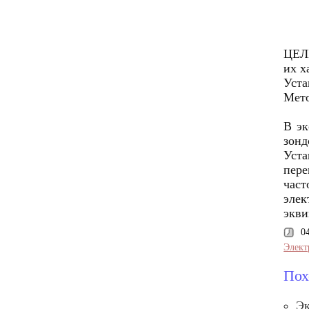
ЦЕЛЬ
их х
Уста
Мето
В эк
зонд
Уста
пере
част
элек
экви
0
Элект
Пох
Эк