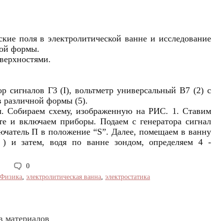
кие поля в электролитической ванне и исследование
ной формы.
верхностями.
 сигналов Г3 (I), вольтметр универсальный B7 (2) c
в различной формы (5).
ы. Собираем схему, изображенную на РИС. 1. Ставим
те и включаем приборы. Подаем с генератора сигнал
ючатель П в положение “S”. Далее, помещаем в ванну
) и затем, водя по ванне зондом, определяем 4 -
0
Физика
,
электролитическая ванна
,
электростатика
в материалов