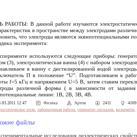
 РАБОТЫ: В данной работе изучаются электростатичес
арактеристик в пространстве между электродами различ
новить, что электроды являются эквипотенциальными по
дика эксперимента:
сперименте используются следующие приборы: генератор
ом (3), электролитическая ванна (4) с набором электродо
навливаем в ванну с дистилированной водой электрод
ключатель П в положение “U”. Подготавливаем к рабо
оты f=5 кГц и напряжением U=5 В, затем ставим перекл
троды различной формы ( в зависимости от задания 
потенциальные линии: 1B, 2B, 3B, 4B.
4.03.2011 12:47
Физика
Артем
2411
4169
ростатическое поле
,
лабораторная работа
,
генератор сигналов
,
вольтметр
,
ожие файлы
спериментальные исследования диэлектрических свойст