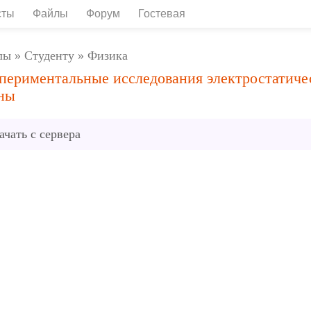
сты
Файлы
Форум
Гостевая
лы
»
Студенту
»
Физика
периментальные исследования электростатиче
ны
ачать с сервера