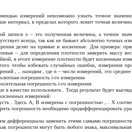
омощью измерений невозможно узнать точное значени
ше интервал, в пределах которого лежит точная величина
ой записи x – это полученная величина, а точное знач
утствует всегда, так как не бывает абсолютно точных и
рения делят на прямые и косвенные. Для примера: пря
енные – для определения плотности замерить массу ве
йкой, в итоге измерение плотности будет косвенным изм
того чтобы избежать случайных ошибок, измерения про
рений , .. находим , где n – число измерений, это средне
солютная погрешность i-го измерения
носительная погрешность i-го измерения
е в качестве использовать . Тогда результат будет выгля
косвенных измерений:
усть . Здесь А, В измерены с погрешностью , . X соотв
рить погрешность необходимо продифференцировать ура
тем дифференциалы заменить этими самыми погрешностя
как погрешности могут быть любого знака, максимальна