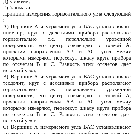
Д) уровень;
Е) башмаки.
Принцип измерения горизонтального угла следующий
:
А) Вершине А измеряемого угла ВАС устанавливают
нивелир, круг с делениями прибора располагают
горизонтально т.е. параллельно уровенной
поверхности, его центр совмещают с точкой А,
проекции направлении АВ и АС, угол между
которыми измеряют, пересекут шкалу круга прибора
по отсчетам В и С. Разность этих отсчетов дает
искомый угол;
В) Вершине А измеряемого угла ВАС устанавливают
теодолит, круг с делениями прибора располагают
горизонтально т.е. параллельно уровенной
поверхности, его центр совмещают с точкой А,
проекции направлении АВ и АС, угол между
которыми измеряют, пересекут шкалу круга прибора
по отсчетам В и С. Разность этих отсчетов дает
искомый угол;
С) Вершине А измеряемого угла ВАС устанавливают
угольник, круг с делениями прибора располагают