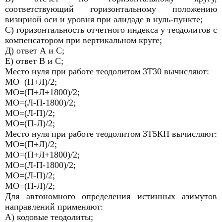
соответствующий горизонтальному положению
визирной оси и уровня при алидаде в нуль-пункте;
С) горизонтальность отчетного индекса у теодолитов с
компенсатором при вертикальном круге;
Д) ответ А и С;
Е) ответ В и С;
Место нуля при работе теодолитом 3Т30 вычисляют:
МО=(П+Л)/2;
МО=(П+Л+1800)/2;
МО=(Л-П-1800)/2;
МО=(Л-П)/2;
МО=(П-Л)/2;
Место нуля при работе теодолитом 3Т5КП вычисляют:
МО=(П+Л)/2;
МО=(П+Л+1800)/2;
МО=(Л-П-1800)/2;
МО=(Л-П)/2;
МО=(П-Л)/2;
Для автономного определения истинных азимутов
направлений применяют:
А) кодовые теодолиты;