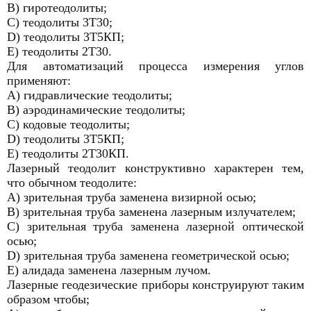
В) гиротеодолиты;
С) теодолиты 3Т30;
D) теодолиты 3Т5КП;
Е) теодолиты 2Т30.
Для автоматизаций процесса измерения углов
применяют:
А) гидравлические теодолиты;
В) аэродинамические теодолиты;
С) кодовые теодолиты;
D) теодолиты 3Т5КП;
Е) теодолиты 2Т30КП.
Лазерный теодолит конструктивно характерен тем,
что обычном теодолите:
А) зрительная труба заменена визирной осью;
В) зрительная труба заменена лазерным излучателем;
С) зрительная труба заменена лазерной оптической
осью;
D) зрительная труба заменена геометрической осью;
Е) алидада заменена лазерным лучом.
Лазерные геодезические приборы конструируют таким
образом чтобы;