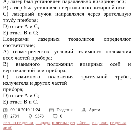
А) лазер был установлен параллельно визирной оси;
В) лазер был установлен вертикально визирной оси;
С) лазерный пучок направлялся через зрительную
трубу прибора;
D) ответ А и С;
Е) ответ В и С;
Поверками лазерных теодолитов определяют
соответствие;
А) геометрических условий взаимного положения
всех частей прибора;
В) взаимного положения визирных осей и
вертикальной оси прибора;
С) взаимного положения зрительной трубы,
излучателя и других частей
прибора;
D) ответ А и С;
Е) ответ В и С.
09.10.2010 11:24
Геодезия
Артем
2784
9378
0
тест по геодезии
,
алидада
,
отчетные устройства
,
теодолит
,
геодезия
,
лимб