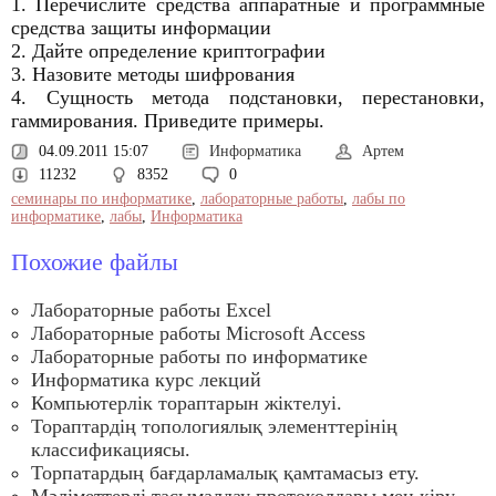
1. Перечислите средства аппаратные и программные
средства защиты информации
2. Дайте определение криптографии
3. Назовите методы шифрования
4. Сущность метода подстановки, перестановки,
гаммирования. Приведите примеры.
04.09.2011 15:07
Информатика
Артем
11232
8352
0
семинары по информатике
,
лабораторные работы
,
лабы по
информатике
,
лабы
,
Информатика
Похожие файлы
Лабораторные работы Excel
Лабораторные работы Microsoft Access
Лабораторные работы по информатике
Информатика курс лекций
Компьютерлік тораптарын жіктелуі.
Тораптардің топологиялық элементтерінің
классификациясы.
Торпатардың бағдарламалық қамтамасыз ету.