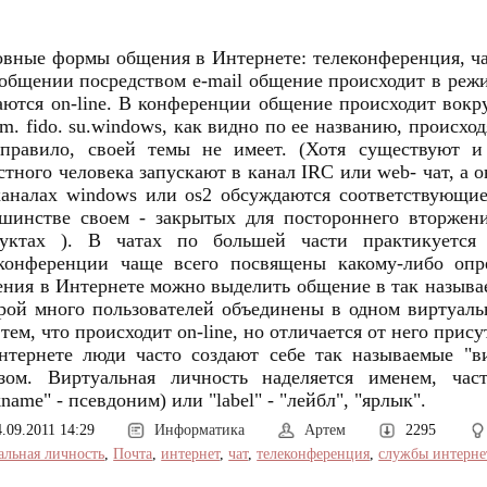
вные формы общения в Интернете: телеконференция, ча
общении посредством e-mail общение происходит в режим
ются on-line. В конференции общение происходит вокр
om. fido. su.windows, как видно по ее названию, происход
правило, своей темы не имеет. (Хотя существуют и 
стного человека запускают в канал IRC или web- чат, а 
аналах windows или os2 обсуждаются соответствующие
шинстве своем - закрытых для постороннего вторжен
дуктах ). В чатах по большей части практикуетс
еконференции чаще всего посвящены какому-либо опр
ния в Интернете можно выделить общение в так называем
рой много пользователей объединены в одном виртуаль
 тем, что происходит on-line, но отличается от него прис
тернете люди часто создают себе так называемые "в
азом. Виртуальная личность наделяется именем, час
kname" - псевдоним) или "label" - "лейбл", "ярлык".
4.09.2011 14:29
Информатика
Артем
2295
альная личность
,
Почта
,
интернет
,
чат
,
телеконференция
,
службы интерне