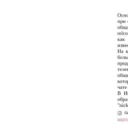
Осно
при 
обща
relc
как 
изве
На к
боль
про
тел
обще
кото
чате
В Ин
обр
"nic
0
вирту