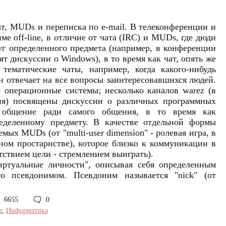
т, MUDs и переписка по e-mail. В телеконференции и
е off-line, в отличие от чата (IRC) и MUDs, где дюди
уг определенного предмета (например, в конференции
ят дискуссии о Windows), в то время как чат, опять же
тематические чаты, например, когда какого-нибудь
он отвечает на все вопросы заинтересовавшихся людей.
 операционные системы; несколько каналов warez (в
ия) посвящены дискуссии о различных программных
я общение ради самого общения, в то время как
еделенному предмету. В качестве отдельной формы
ых MUDs (от "multi-user dimension" - ролевая игра, в
ном простарнстве), которое близко к коммуникации в
утствием цели - стремлением выиграть).
иртуальные личности", описывая себя определенным
то псевдонимом. Псевдоним называется "nick" (от
6655
0
т
,
Информатика