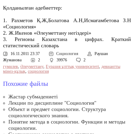
Қолданылған әдебиеттер:
1. Рахметов Қ.Ж,Болатова А.Н,Исмағамбетова З.Н
«Социология»
2. Ж.Икенов «Әлеуметтану негіздері»
3. Регионы Казахстана в цифрах. Краткий
статистический словарь
16.11.2011 23:37
Социология
Раушан
Жуманова
2
39976
2
гумилев
,
Әлеуметтану
,
Еуразия ұлттық университеті
,
девиантты
мінез-құлық
,
социология
Похожие файлы
Жастар субмәдениеті
Лекции по дисциплине "Социология"
Объект и предмет социологии. Структура
социологического знания.
Понятие метода в социологии. Функции и методы
социологии.