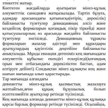
этикетте жатыр.
Көптеген жағдайларда ауытқыған мінез-құлық
әлеуметттік санкцияға жатқызылады. Тәртіп бұзуға,
адамдар арасынадағы қатынасқа(өтірік, дөрекілік)
байланысты түзетулер девиацияның әлсіз және
кездейсоқ формаларын қоғамдық пікір тіркейді және
қатысушыларлың өз арасында жағдайға байланысты
түзетулер енгізіледі. Девиацияның тұрақты
формаларын жазалау әдістері мен құралдары
ауытқулардың қауіптілік деңгейіне байланысты
анықталады. Мұнда евиация дегеніміз кең мағынадағы
әлеуметтік құбылыс екендігі ескеріледі(қоғамдық
орын мен отбасындағы дөрекіліктен бастап, адам
өлтіруге дейінгі) Сондықтан мінез құлықты кең және
шағын мағынада алып қарастырады.
Тар мағынада алғандағы
девиантты мінез-құлық қылмыстық жазалауға
жатпайтын,яғни құқық бұзушылық болып
есептелмейтіе ауытқулар ретінде түсініледі.
Кең мағынада алғанда девиантты мінез-құлық құлыққа
қарсы барлық формалар ретінде түсініледі. Осылайша,