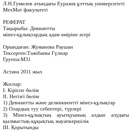
Л.Н.Гумилев атындағы Еуразия ұлттық университеті
МехМат факультеті
РЕФЕРАТ
Тақырыбы: Девиантты
мінез-құлықтардың адам өміріне әсері
Орындаған: Жуманова Раушан
Тексерген:Тәжібаева Гүлнәр
Группа:М31
Астана 2011 жыл
Жоспар:
І. Кіріспе бөлім
ІІ. Негізгі бөлім
1) Девиантты және делинквентті мінез-құлықтар
2) Олардың туу себептері, түрлері
3) Мінез-құлықтың ауытқуының алдын алудағы
қылмыстық-құқықтық жауапкершілік
ІІІ. Қорытынды