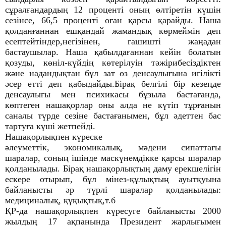
сұралғандардың 12 проценті оның өлтіретін күшін
сезінсе, 66,5 проценті оған қарсы қарайды. Наша
қолданғаннан ешқандай жамандық көрмеймін деп
есептейтіндер,негізінен, гашишті жаңадан
бастаушылар. Наша қабылдағаннан кейін болатын
қозуды, көніл-күйдің көтерілуін тәжірибесіздіктен
және надандықтан бұл зат өз денсаулығына игілікті
әсер етті деп қабыдайды.Бірақ белгілі бір кезеңде
денсаулығы мен психикасы бұзыла бастағанда,
көптеген нашақорлар оны алда не күтіп тұрғанын
саналы түрде сезіне бастағанымен, бұл әдеттен бас
тартуға күші жетпейді.
Нашақорлықпен күреске
әлеуметтік, экономикалық, мәдени сипаттағы
шаралар, соның ішінде маскүнемдікке қарсы шаралар
қолданылады. Бірақ нашақорлықтың даму ерекшелігін
ескере отырып, бұл мінез-құлықтың ауытқуына
байланысты әр түрлі шаралар қолданылады:
медициналық, құқықтық,т.б
ҚР-да нашақорлықпен күресуге байланысты 2000
жылдың 17 ақпанында Президент жарлығымен