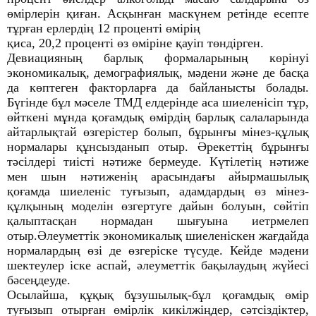
өмірлерін қиған. Асқынған маскүнем ретінде есепте
тұрған ерлердің 12 проценті өмірің
қиса, 20,2 проценті өз өміріне қауіп төндірген.
Девиацияның барлық формаларының көрінуі
экономикалық, демографиялық, мәдени және де басқа
да көптеген факторларға да байланысты болады.
Бүгінде бұл мәселе ТМД елдерінде аса шиеленісіп тұр,
өйткені мұнда қоғамдық өмірдің барлық салаларында
айтарлықтай өзгерістер болып, бұрынғы мінез-құлық
нормалары құнсызданып отыр. Әрекеттің бұрынғы
тәсілдері тиісті нәтиже бермеуде. Күтілетің нәтиже
мен шын нәтиженің арасындағы айырмашылық
қоғамда шиеленіс туғызып, адамдардың өз мінез-
құлқының моделін өзгертуге дайын болуын, сөйтіп
қалыптасқан нормадан шығуына иетрмелеп
отыр.Әлеуметтік экономикалық шиеленіскен жағдайда
нормалардың өзі де өзгеріске түсуде. Кейде мәдени
шектеулер іске аспай, әлеуметтік бақылаудың жүйесі
бәсеңдеуде.
Осылайша, құқық бұзушылық-бұл қоғамдық өмір
туғызып отырған өмірлік кикілжіңдер, сәтсіздіктер,