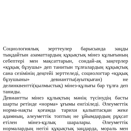
Социологиялық зерттеулер барысында заңды
тыңдайтын азаматтардың құқықтық мінез құлығының
себептері мен мақсаттарын, сондай-ақ заңгерлер
«құқық бұзушы» деп танитын тұлғалардың құқықтық
сана сезімінің деңгейі зерттеледі, социологтар «құқық
бұзушыны» девиантты(ауытқыған) не
делинквентті(қылмыстық) мінез-құлығы бар тұлға деп
таниды.
Девиантты мінез құлықтың мәнің түсінудің басты
шарты ретінде «норма» ұғымы енгізіледі. Әлеуметтік
норма-нақты қоғамда тарихи қалыптасқан жеке
адамның, әлеуметтік топтың не ұйымдардың рұқсат
етілен мінез-құлық шаралары. Әлеуметтік
нормалардың негізі құқықтық заңдарда, мораль мен