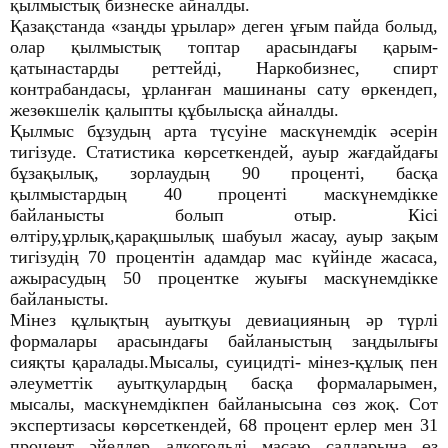
қылмыстық бизнеске айналды.
Қазақстанда «заңды ұрылар» деген ұғым пайда болыд,
олар қылмыстық топтар арасындағы қарым-
қатынастарды реттейді, Наркобизнес, спирт
контрабандасы, ұрланған машинаны сату өркендеп,
жезөкшелік қалыпты құбылысқа айналды.
Қылмыс бұзудың арта түсуіне маскүнемдік әсерін
тигізуде. Статистика көрсеткендей, ауыр жағдайдағы
бұзақылық, зорлаудың 90 проценті, басқа
қылмыстардың 40 проценті маскүнемдікке
байланысты болып отыр. Кісі
өлтіру,ұрлық,қарақшылық шабуыл жасау, ауыр зақым
тигізудің 70 процентін адамдар мас күйінде жасаса,
ажырасудың 50 процентке жуығы маскүнемдікке
байланысты.
Мінез құлықтың ауытқуы девиацияның әр түрлі
формалары арасындағы байланыстың заңдылығы
сияқты қаралады.Мысалы, суицидті- мінез-құлық пен
әлеуметтік ауытқулардың басқа формаларымен,
мысалы, маскүнемдікпен байланысына сөз жоқ. Сот
экспертизасы көрсеткендей, 68 процент ерлер мен 31
процент әйелдер алкогольді масаю салдарына өз