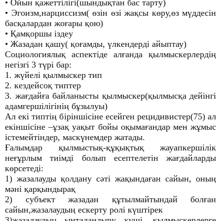
• Ойын қажеттілігі(шындықтан бас тарту)
• Эгоизм,нарциссизм( өзін өзі жақсы көру,өз мүддесін
басқалардан жоғары қою)
• Қамқоршы іздеу
• Жазадан қашу( қоғамды, үлкендерді айыптау)
Социологиялық аспектіде алғанда қылмыскерлердің
негізгі 3 түрі бар:
1. жүйелі қылмыскер тип
2. кездейсоқ типтер
3. жағдайға байланысты қылмыскер(қылмысқа дейінгі
адамгершілігінің бұзылуы)
Ал екі типтің біріншісіне есейген рецидивистер(75) ал
екіншісіне –ұзақ уақыт бойы оқымағандар мен жұмыс
істемейтіндер, маскүнемдер жатады.
Ғалымдар қылмыстық-құқықтық жауапкершілік
неғұрлым тиімді болып есептелетін жағдайларды
көрсетеді:
1) жазалауды қолдану сәті жақындаған сайын, оның
мәні қарқындырақ
2) субъект жазадан құтылмайтындай болған
сайын,жазалаудың ескерту ролі күштірек
3)жазалаудың ынталандыру күші, қылмыскерлерге