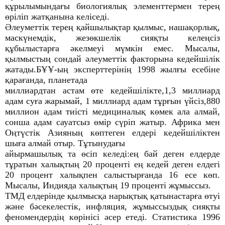
құрылымындағы биологиялық элементтермен терең
өріліп жатқанына келіседі.
Әлеуметтік терең қайшылықтар қылмыс, нашақорлық,
маскүнемдік, жезөкшелік сияқты келеңсіз
құбылыстарға әкелмеуі мүмкін емес. Мысалы,
қылмыстың сондай әлеуметтік факторына кедейшілік
жатады.БҰҰ-ың эксперттерінің 1998 жылғы есебіне
қарағанда, планетада
миллиардтан астам өте кедейшілікте,1,3 миллиард
адам суға жарымай, 1 миллиард адам тұрғын үйсіз,880
миллион адам тиісті медициналық көмек ала алмай,
сонша адам сауатсыз өмір сүріп жатыр. Африка мен
Оңтүстік Азияның көптеген елдері кедейшіліктен
шыға алмай отыр. Тұтынудағы
айырмашылық та өсіп келеді:ең бай деген елдерде
тұратын халықтың 20 проценті ең кедей деген елдегі
20 процент халықпен салыстырғанда 16 есе көп.
Мысалы, Индияда халықтың 19 проценті жұмыссыз.
ТМД елдерінде қылмысқа нарықтық қатынастарға өтуі
және бәсекелестік, инфляция, жұмыссыздық сияқты
феномендердің көрінісі әсер етеді. Статистика 1996