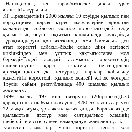
«Нашақорлық пен наркобизнеске қарсы күрес
агенттігі» құрылды.
ҚР Президентінің 2000 жылғы 19 сәуірде қылмыс пен
коррупцияға қарсы күрес мәселелеріне арналған
мәжілісінде сөйлеген сөзінде көрсетілгендей, елде
қылмыстың өсуін тоқтатып, криминалды жағдайды
тұрақтандыруға қол жеткізілді. «Ең бастысы,- деп
атап көрсетті елбасы,-біздің еліміз діни негіздегі
кикілжіңдер мен ұлттық қақтығыстарға жол
бермеді»Елдегі жағдай қылмыстық әрекеттердің
шиеленісуіне қарсы іс-қимыл белсенділігін
арттырып,қатал да тегеурінді шаралар қабылдау
қажеттігін көрсетеді. Қылмыс деңгейі әлі де жоғары:
Тәулік сайын республикада 400 шамалы қылмыс
жасалады.
1999 жылы 497 кісі өлтіруші (20процент),873
қарақшылық шабуыл жасаушы, 4250 тонаушылар мен
22 мыңға жуық ұры жазалаусыз қалды. Барлық жерде
қылмыстық дәстүр мен салт,қылмыс әлемінің
шеберлігін арттыру мен мамандануы жандана түсті.
Көптеген азаматтар үшін кірістің негізгі көзі