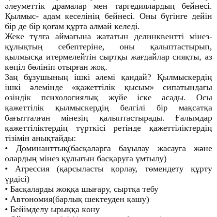
әлеуметтік драмалар мен таргедиялардың бейнесі.
Қылмыс- адам кеселінің бейнесі. Оны бүгінге дейін
бір де бір қоғам құрта алмай келеді.
Жеке тұлға аймағына жататын делинквентті мінез-
құлықтың себептеріне, оны қалыптастырып,
қылмысқа итермелейтін сыртқы жағдайлар сияқты, аз
көңіл бөлініп отырған жоқ.
Заң бұзушының ішкі әлемі қандай? Қылмыскердің
ішкі әлемінде «қажеттілік қысым» сипатындағы
өзіндік психологиялық жүйе іске асады. Осы
қажеттілік қылмыскердің белгілі бір мақсатқа
бағытталған мінезің қалыптастырады. Ғалымдар
қажеттіліктердің түрткісі ретінде қажеттіліктердің
тізімін анықтайды:
• Доминанттық(басқаларға баұылау жасауға және
олардың мінез құлығын басқаруға ұмтылу)
• Агрессия (қарсыласты қорлау, төмендету құрту
үрдісі)
• Басқаларды жоққа шығару, сыртқа тебу
• Автономия(барлық шектеуден қашу)
• Бейімделу ырыққа көну