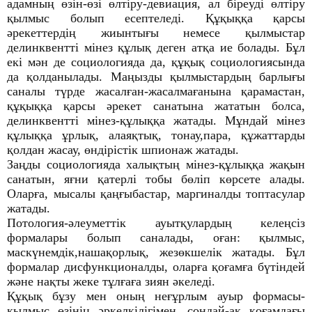
адамның өзін-өзі өлтіру-девиация, ал біреуді өлтіру
қылмыс болып есептеледі. Құқыққа қарсы
әрекеттердің жиынтығы немесе қылмыстар
делинквентті мінез құлық деген атқа ие болады. Бұл
екі мән де социологияда да, құқық социологиясында
да қолданылады. Маңызды қылмыстардың барлығы
саналы түрде жасалған-жасалмағанына қарамастан,
құқыққа қарсы әрекет санатына жататын болса,
делинквентті мінез-құлыққа жатады. Мұндай мінез
құлыққа ұрлық, алаяқтық, тонау,пара, құжаттарды
қолдан жасау, өндірістік шпионаж жатады.
Заңды социологияда халықтың мінез-құлыққа жақын
санатын, яғни қатерлі тобы бөліп көрсете алады.
Оларға, мысалы қаңғыбастар, маргиналды топтасулар
жатады.
Потология-әлеуметтік ауытқулардың келеңсіз
формалары болып саналады, оған: қылмыс,
маскүнемдік,нашақорлық, жезөкшелік жатады. Бұл
формалар дисфункционалды, оларға қоғамға бүтіндей
және нақты жеке тұлғаға зиян әкеледі.
Құқық бұзу мен оның неғұрлым ауыр формасы-
қылмыс өзінің әркелкілігімен, сондай-ақ қоғамдағы