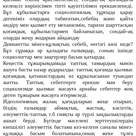
келеңсіз көрінісімен тіпті қауіптілімен ерекшеленеді.
Бұл құбылыстарға социологиялық тұрғыда қарау
дегеніміз олардың табиғатын,себебің және қайта
өндіру мен қызмет ету механизмін, тарихи шарттасқан
қоғамдық құбылыстармен байланысын, сондай-ақ
оларды жеңу жодарын айқындау
Девиантты мінез-құлықтың себебі, негізгі көзі неде?
Бұл сұраққа әр қаладағы ғалымдар, соның ішінде
социологтар мен заңгерлер басын қатырды.
Кеңестік тұжырымдамада таптық тамырдың мәнін
ашуға басты назар аударылды: таптық қоғамда қылмыс
қоғамдық қатынастардың өз құрылысынан туындап
жатты. Таптық себептерге ерекше мән беру
социализмде қылмыс жасауға арнайы себептер жоқ
деген тұжырым жасауға итермеледі.
Идеологияның жалаң қағидаларын жеңе отырып,
біздің ғалымдар аймақтық, жастық, кәсіптік,
әлеуметтік-таптық т.б сияқты әр түрлі заңдылықтарды
ашып берді. Бүгінде мәселені зерттеушілердің
көпшілігі әлеуметтік бастама кез-келген саналы мінез-
құлыққа басым болатынына,оның жеке тұлға