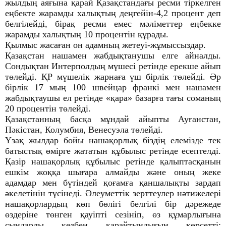
жылдың аяғына қарай Қазақстандағы ресми тіркелген
еңбекте жарамды халықтың деңгейін-4,2 процент деп
белгілейді, бірақ ресми емес мәліметтер еңбекке
жарамды халықтың 10 процентін құрады.
Қылмыс жасаған он адамның жетеуі-жұмыссыздар.
Қазақстан нашамен жабдықтанушы елге айналды.
Сондықтан Интерполдың мүшесі ретінде ерекше айып
төлейді. ҚР мүшелік жарнаға үш бірлік төлейді. Әр
бірлік 17 мың 100 швейцар франкі мен нашамен
жабдықтаушы ел ретінде «қара» базарға тағы соманың
20 процентін төлейді.
Қазақстанның басқа мұндай айыпты Ауғанстан,
Пәкістан, Колумбия, Венесуэла төлейді.
Ұзақ жылдар бойы нашақорлық біздің елемізде тек
батыстық өмірге жататын құбылыс ретінде есептелді.
Қазір нашақорлық құбылыс ретінде қалыптасқанын
ешкім жоққа шығара алмайды және оның жеке
адамдар мен бүтіндей қоғамға қаншалықты зардап
әкелетінін түсінеді. Әлеуметтік зерттеулер нәтижелері
нашақорлардың көп бөлігі белгілі бір дәрежеде
өздеріне төнген қауіпті сезініп, өз құмарлығына
сындарлы көзбен қарайтындығын көрсетті: