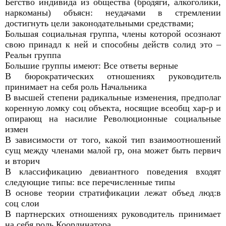
Бегство индивида из общества (бродяги, алкоголики,
наркоманы) объясн: неудачами в стремлении
достигнуть цели законодательными средствами;
Большая социальная группа, члены которой осознают
свою принадл к ней и способны действ солид это –
Реальн группа
Большие группы имеют: Все ответы верные
В бюрократических отношениях руководитель
принимает на себя роль Начальника
В высшей степени радикальные изменения, предполаг
коренную ломку соц объекта, носящие всеобщ хар-р и
опирающ на насилие Революционные социальные
измен
В зависимости от того, какой тип взаимоотношений
сущ между членами малой гр, она может быть первич
и вторич
В классификацию девиантного поведения входят
следующие типы: все перечисленные типы
В основе теории стратификации лежат объед люд:в
соц слои
В партнерских отношениях руководитель принимает
на себя роль Координатора