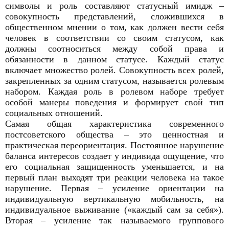
символы и роль составляют статусный имидж –
совокупность представлений, сложившихся в
общественном мнении о том, как должен вести себя
человек в соответствии со своим статусом, как
должны соотноситься между собой права и
обязанности в данном статусе. Каждый статус
включает множество ролей. Совокупность всех ролей,
закрепленных за одним статусом, называется ролевым
набором. Каждая роль в ролевом наборе требует
особой манеры поведения и формирует свой тип
социальных отношений.
Самая общая характеристика современного
постсоветского общества – это ценностная и
практическая переориентация. Постоянное нарушение
баланса интересов создает у индивида ощущение, что
его социальная защищенность уменьшается, и на
первый план выходят три реакции человека на такое
нарушение. Первая – усиление ориентации на
индивидуальную вертикальную мобильность, на
индивидуальное выживание («каждый сам за себя»).
Вторая – усиление так называемого группового