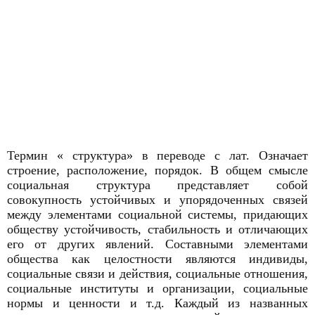
Термин « структура» в переводе с лат. Означает
строение, расположение, порядок. В общем смысле
социальная структура представляет собой
совокупность устойчивых и упорядоченных связей
между элементами социальной системы, придающих
обществу устойчивость, стабильность и отличающих
его от других явлений. Составными элементами
общества как целостности являются индивиды,
социальные связи и действия, социальные отношения,
социальные институты и организации, социальные
нормы и ценности и т.д. Каждый из названных