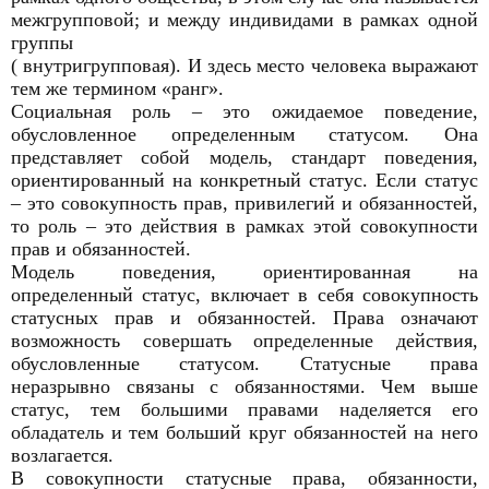
межгрупповой; и между индивидами в рамках одной
группы
( внутригрупповая). И здесь место человека выражают
тем же термином «ранг».
Социальная роль – это ожидаемое поведение,
обусловленное определенным статусом. Она
представляет собой модель, стандарт поведения,
ориентированный на конкретный статус. Если статус
– это совокупность прав, привилегий и обязанностей,
то роль – это действия в рамках этой совокупности
прав и обязанностей.
Модель поведения, ориентированная на
определенный статус, включает в себя совокупность
статусных прав и обязанностей. Права означают
возможность совершать определенные действия,
обусловленные статусом. Статусные права
неразрывно связаны с обязанностями. Чем выше
статус, тем большими правами наделяется его
обладатель и тем больший круг обязанностей на него
возлагается.
В совокупности статусные права, обязанности,