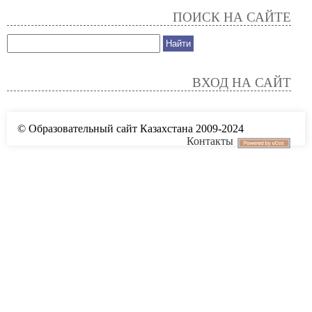
ПОИСК НА САЙТЕ
ВХОД НА САЙТ
© Образовательный сайт Казахстана 2009-2024
Контакты